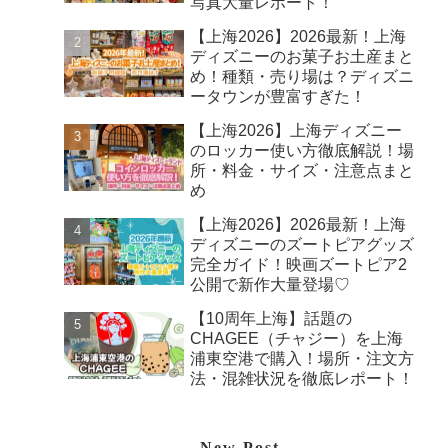
写真大量レポート！
【上海2026】2026最新！上海
ディズニーのお菓子お土産まと
め！種類・売り場は？ディズニ
ータウンが豊富すぎた！
【上海2026】上海ディズニー
のロッカー使い方徹底解説！場
所・料金・サイズ・注意点まと
め
【上海2026】2026最新！上海
ディズニーのズートピアグッズ
完全ガイド！映画ズートピア2
公開で新作大量登場♡
【10周年上海】話題の
CHAGEE（チャジー）を上海
浦東空港で購入！場所・注文方
法・混雑状況を徹底レポート！
New Post