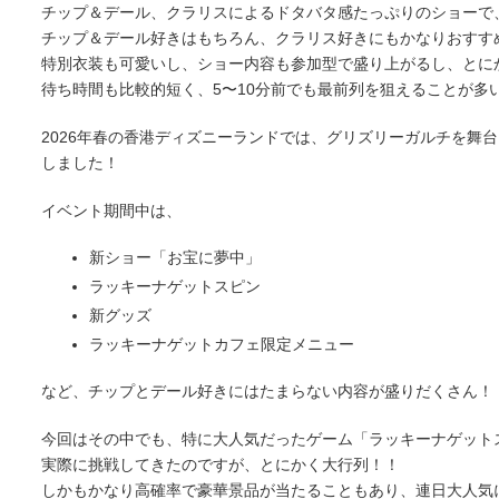
チップ＆デール、クラリスによるドタバタ感たっぷりのショーで
チップ＆デール好きはもちろん、クラリス好きにもかなりおすす
特別衣装も可愛いし、ショー内容も参加型で盛り上がるし、とに
待ち時間も比較的短く、5〜10分前でも最前列を狙えることが多
2026年春の香港ディズニーランドでは、グリズリーガルチを舞台にした
しました！
イベント期間中は、
新ショー「お宝に夢中」
ラッキーナゲットスピン
新グッズ
ラッキーナゲットカフェ限定メニュー
など、チップとデール好きにはたまらない内容が盛りだくさん！
今回はその中でも、特に大人気だったゲーム「ラッキーナゲット
実際に挑戦してきたのですが、とにかく大行列！！
しかもかなり高確率で豪華景品が当たることもあり、連日大人気