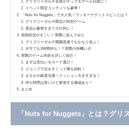
グリズリーガルチ全体がチップ＆デール仕様に！
イベント限定コンテンツも豪華！
「Nuts for Nuggets」で大人気！ラッキーナゲットスピンとは？
グリズリーガルチ限定の特別ゲーム
景品が豪華すぎて大行列に！
混雑状況がすごい！実際に並んでみた
グリズリーガルチ開園直後でもかなり並ぶ！
夕方でも2時間待ち！？実際の待機レポ
実際のゲーム内容を詳しく紹介！
まずは支払い＆カード選び！
スコップで石をすくって樽を回転！
まさかの銀賞当選！クッション大きすぎる！
待ち時間は長いけど参加する価値あり！
まとめ
「Nuts for Nuggets」と