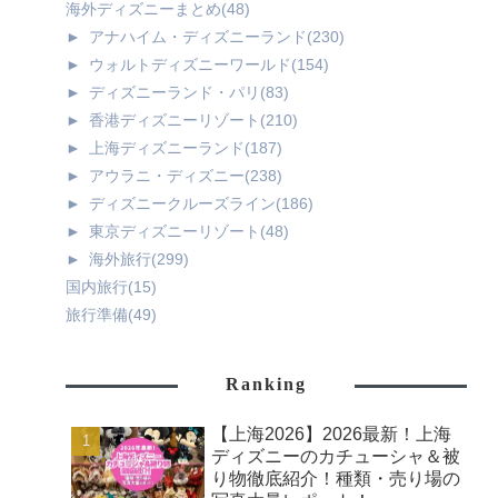
海外ディズニーまとめ
(48)
►
アナハイム・ディズニーランド
(230)
►
ウォルトディズニーワールド
(154)
►
ディズニーランド・パリ
(83)
►
香港ディズニーリゾート
(210)
►
上海ディズニーランド
(187)
►
アウラニ・ディズニー
(238)
►
ディズニークルーズライン
(186)
►
東京ディズニーリゾート
(48)
►
海外旅行
(299)
国内旅行
(15)
旅行準備
(49)
Ranking
【上海2026】2026最新！上海
ディズニーのカチューシャ＆被
り物徹底紹介！種類・売り場の