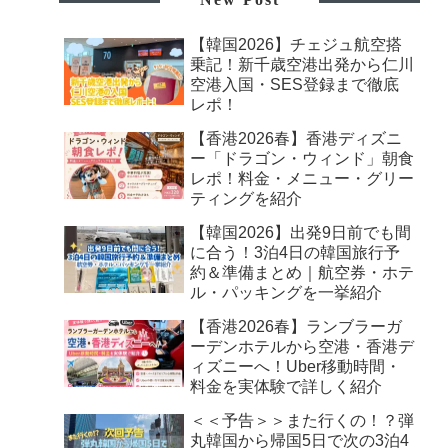
【韓国2026】チェジュ航空搭
乗記！新千歳空港出発から仁川
空港入国・SES登録まで徹底
レポ！
【香港2026春】香港ディズニ
ー「ドラゴン・ウィンド」朝食
レポ！料金・メニュー・グリー
ティングを紹介
【韓国2026】出発9日前でも間
に合う！3泊4日の韓国旅行予
約＆準備まとめ｜航空券・ホテ
ル・パッキングを一挙紹介
【香港2026春】ランブラーガ
ーデンホテルから空港・香港デ
ィズニーへ！Uber移動時間・
料金を実体験で詳しく紹介
＜＜予告＞＞また行くの！？弾
丸韓国から帰国5日で次の3泊4