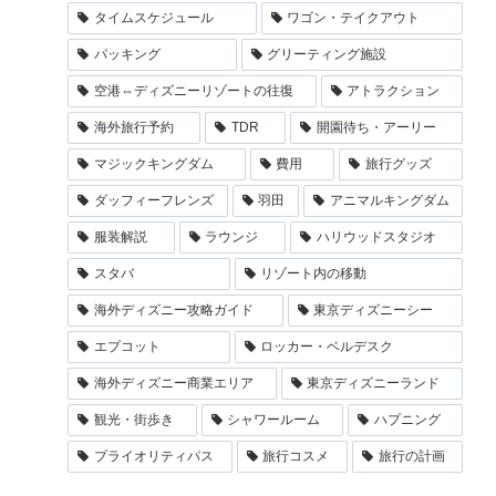
タイムスケジュール
ワゴン・テイクアウト
パッキング
グリーティング施設
空港⇔ディズニーリゾートの往復
アトラクション
海外旅行予約
TDR
開園待ち・アーリー
マジックキングダム
費用
旅行グッズ
ダッフィーフレンズ
羽田
アニマルキングダム
服装解説
ラウンジ
ハリウッドスタジオ
スタバ
リゾート内の移動
海外ディズニー攻略ガイド
東京ディズニーシー
エプコット
ロッカー・ベルデスク
海外ディズニー商業エリア
東京ディズニーランド
観光・街歩き
シャワールーム
ハプニング
プライオリティパス
旅行コスメ
旅行の計画