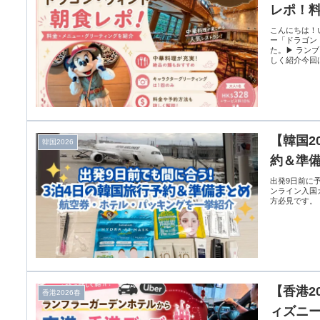
レポ！
こんにちは！
ー「ドラゴン
た。▶ ラン
しく紹介今回は
【韓国2
韓国2026
約＆準
出発9日前に
ンライン入国
方必見です。
【香港2
香港2026春
ィズニー