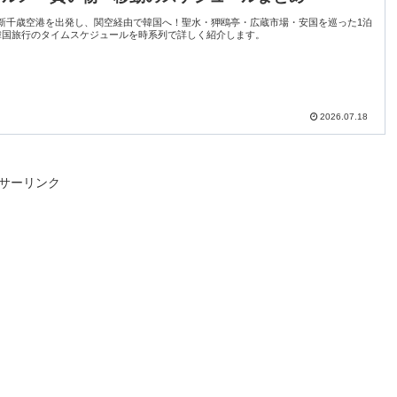
新千歳空港を出発し、関空経由で韓国へ！聖水・狎鴎亭・広蔵市場・安国を巡った1泊
韓国旅行のタイムスケジュールを時系列で詳しく紹介します。
2026.07.18
サーリンク