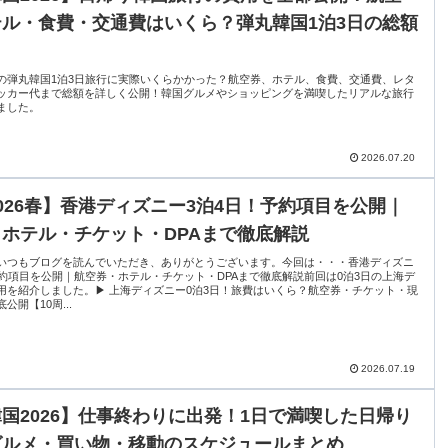
ル・食費・交通費はいくら？弾丸韓国1泊3日の総額
の弾丸韓国1泊3日旅行に実際いくらかかった？航空券、ホテル、食費、交通費、レタ
ッカー代まで総額を詳しく公開！韓国グルメやショッピングを満喫したリアルな旅行
ました。
2026.07.20
026春】香港ディズニー3泊4日！予約項目を公開｜
ホテル・チケット・DPAまで徹底解説
いつもブログを読んでいただき、ありがとうございます。今回は・・・香港ディズニ
予約項目を公開｜航空券・ホテル・チケット・DPAまで徹底解説前回は0泊3日の上海デ
用を紹介しました。▶ 上海ディズニー0泊3日！旅費はいくら？航空券・チケット・現
公開【10周...
2026.07.19
国2026】仕事終わりに出発！1日で満喫した日帰り
グルメ・買い物・移動のスケジュールまとめ