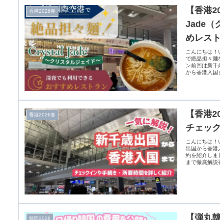
【香港2
香港2026春
Jade
めレス
こんにちは！
で絶品担々麺な
ン前回は新千
から香港入国ま
【香港2
香港2026春
チェッ
こんにちは！
出国から香港
約を紹介しま
まで徹底解説香
【弾丸韓
韓国2026