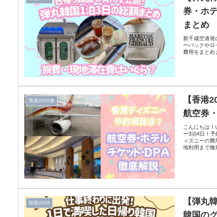
券・ホテ
まとめ
新千歳空港発
ーパックやロ
費用をまとめ
【香港2
香港2026春
航空券・
こんにちは！
ー3泊4日！
ィズニーの費
地利用まで徹底
【弾丸韓
韓国2026
韓国の