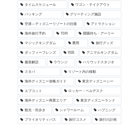
タイムスケジュール
ワゴン・テイクアウト
パッキング
グリーティング施設
空港⇔ディズニーリゾートの往復
アトラクション
海外旅行予約
TDR
開園待ち・アーリー
マジックキングダム
費用
旅行グッズ
ダッフィーフレンズ
羽田
アニマルキングダム
服装解説
ラウンジ
ハリウッドスタジオ
スタバ
リゾート内の移動
海外ディズニー攻略ガイド
東京ディズニーシー
エプコット
ロッカー・ベルデスク
海外ディズニー商業エリア
東京ディズニーランド
観光・街歩き
シャワールーム
ハプニング
プライオリティパス
旅行コスメ
旅行の計画