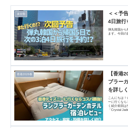
＜＜予告
未分類
4日旅行
弾丸韓国から
ます。今回の
【香港2
香港2026春
ブラー
を詳し
こんにちは！
ーに行くなら
く紹介前回は
「Crystal J