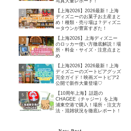
写真大量レポート！
【上海2026】2026最新！上海
ディズニーのお菓子お土産まと
め！種類・売り場は？ディズニ
ータウンが豊富すぎた！
【上海2026】上海ディズニー
のロッカー使い方徹底解説！場
所・料金・サイズ・注意点まと
め
【上海2026】2026最新！上海
ディズニーのズートピアグッズ
完全ガイド！映画ズートピア2
公開で新作大量登場♡
【10周年上海】話題の
CHAGEE（チャジー）を上海
浦東空港で購入！場所・注文方
法・混雑状況を徹底レポート！
New Post