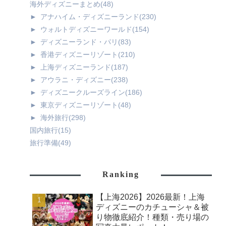
海外ディズニーまとめ
(48)
►
アナハイム・ディズニーランド
(230)
►
ウォルトディズニーワールド
(154)
►
ディズニーランド・パリ
(83)
►
香港ディズニーリゾート
(210)
►
上海ディズニーランド
(187)
►
アウラニ・ディズニー
(238)
►
ディズニークルーズライン
(186)
►
東京ディズニーリゾート
(48)
►
海外旅行
(298)
国内旅行
(15)
旅行準備
(49)
Ranking
【上海2026】2026最新！上海
ディズニーのカチューシャ＆被
り物徹底紹介！種類・売り場の