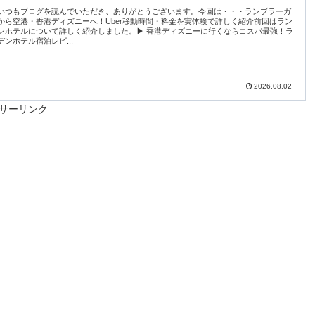
いつもブログを読んでいただき、ありがとうございます。今回は・・・ランブラーガ
から空港・香港ディズニーへ！Uber移動時間・料金を実体験で詳しく紹介前回はラン
ンホテルについて詳しく紹介しました。▶ 香港ディズニーに行くならコスパ最強！ラ
ンホテル宿泊レビ...
2026.08.02
サーリンク