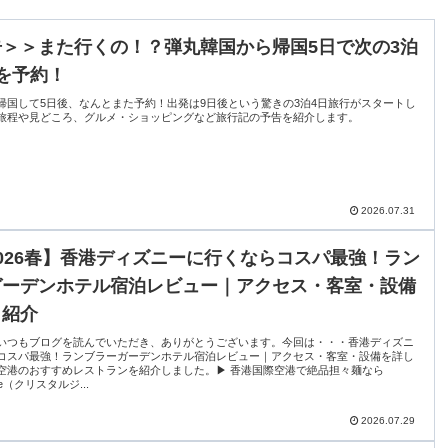
＞＞また行くの！？弾丸韓国から帰国5日で次の3泊
を予約！
帰国して5日後、なんとまた予約！出発は9日後という驚きの3泊4日旅行がスタートし
旅程や見どころ、グルメ・ショッピングなど旅行記の予告を紹介します。
2026.07.31
026春】香港ディズニーに行くならコスパ最強！ラン
ガーデンホテル宿泊レビュー｜アクセス・客室・設備
く紹介
いつもブログを読んでいただき、ありがとうございます。今回は・・・香港ディズニ
コスパ最強！ランブラーガーデンホテル宿泊レビュー｜アクセス・客室・設備を詳し
空港のおすすめレストランを紹介しました。▶ 香港国際空港で絶品担々麺なら
ade（クリスタルジ...
2026.07.29