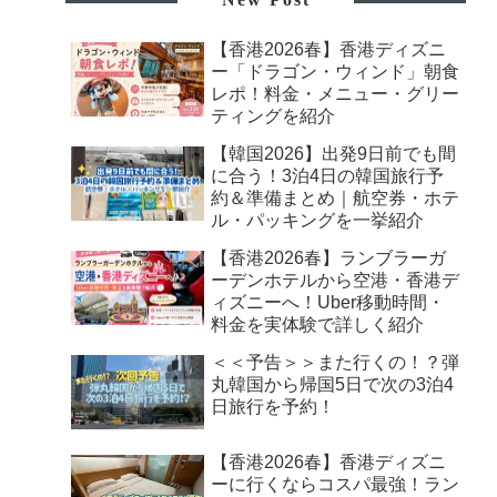
【香港2026春】香港ディズニ
ー「ドラゴン・ウィンド」朝食
レポ！料金・メニュー・グリー
ティングを紹介
【韓国2026】出発9日前でも間
に合う！3泊4日の韓国旅行予
約＆準備まとめ｜航空券・ホテ
ル・パッキングを一挙紹介
【香港2026春】ランブラーガ
ーデンホテルから空港・香港デ
ィズニーへ！Uber移動時間・
料金を実体験で詳しく紹介
＜＜予告＞＞また行くの！？弾
丸韓国から帰国5日で次の3泊4
日旅行を予約！
【香港2026春】香港ディズニ
ーに行くならコスパ最強！ラン