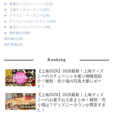
►
香港ディズニーリゾート
(210)
►
上海ディズニーランド
(187)
►
アウラニ・ディズニー
(238)
►
ディズニークルーズライン
(186)
►
東京ディズニーリゾート
(48)
►
海外旅行
(299)
国内旅行
(15)
旅行準備
(49)
Ranking
【上海2026】2026最新！上海ディズ
ニーのカチューシャ＆被り物徹底紹
介！種類・売り場の写真大量レポー
ト！
【上海2026】2026最新！上海ディズ
ニーのお菓子お土産まとめ！種類・売
り場は？ディズニータウンが豊富すぎ
た！