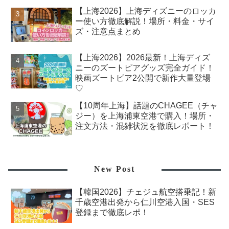
【上海2026】上海ディズニーのロッカ
ー使い方徹底解説！場所・料金・サイ
ズ・注意点まとめ
【上海2026】2026最新！上海ディズ
ニーのズートピアグッズ完全ガイド！
映画ズートピア2公開で新作大量登場
♡
【10周年上海】話題のCHAGEE（チャ
ジー）を上海浦東空港で購入！場所・
注文方法・混雑状況を徹底レポート！
New Post
【韓国2026】チェジュ航空搭乗記！新
千歳空港出発から仁川空港入国・SES
登録まで徹底レポ！