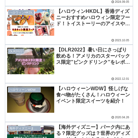
2024.09.05
【ハロウィンHKDL】香港ディズ
ハロウィンHKDL
ニーおすすめハロウィン限定フー
ド！トイストーリーのアイスや怪
しげなパンを紹介！
2023.10.05
【DLR2022】暑い日にさっぱり
DLR2022
飲める！アメリカのスターバック
ス限定”ピンクドリンク”をレポー
ト！
2022.12.01
【ハロウィーンWDW】怪しげな
ハロウィーンWDW2019
食べ物がたくさん！ハロウィーン
イベント限定スイーツを紹介！
2020.04.26
【海外ディズニー】パーク内にあ
海外ディズニーまとめ
る？限定グッズは？世界のディズ