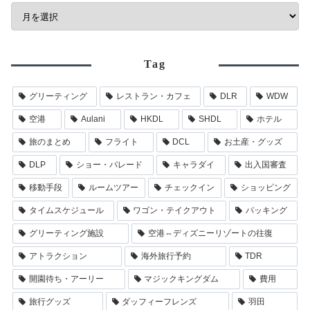
Tag
グリーティング
レストラン・カフェ
DLR
WDW
空港
Aulani
HKDL
SHDL
ホテル
旅のまとめ
フライト
DCL
お土産・グッズ
DLP
ショー・パレード
キャラダイ
出入国審査
移動手段
ルームツアー
チェックイン
ショッピング
タイムスケジュール
ワゴン・テイクアウト
パッキング
グリーティング施設
空港⇔ディズニーリゾートの往復
アトラクション
海外旅行予約
TDR
開園待ち・アーリー
マジックキングダム
費用
旅行グッズ
ダッフィーフレンズ
羽田