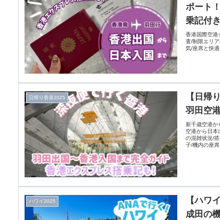
ポート
乗記付
香港国際空港
査/制限エリ
気/座席と快適
【日帰り
日帰り香港2025
羽田空
新千歳空港か
空港から日本
の混雑状況/
子/機内の座
所要時間/ま
【ハワイ
ハワイ2025
成田の