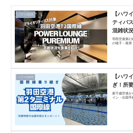
【ハワイ
ハワイ2025
ティパス
混雑状
羽田空港第2タ
の様子－座席
【ハワイ
ハワイ2025
ぎ！所
新千歳空港か
イン・出国手