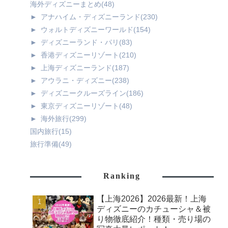
海外ディズニーまとめ
(48)
►
アナハイム・ディズニーランド
(230)
►
ウォルトディズニーワールド
(154)
►
ディズニーランド・パリ
(83)
►
香港ディズニーリゾート
(210)
►
上海ディズニーランド
(187)
►
アウラニ・ディズニー
(238)
►
ディズニークルーズライン
(186)
►
東京ディズニーリゾート
(48)
►
海外旅行
(299)
国内旅行
(15)
旅行準備
(49)
Ranking
【上海2026】2026最新！上海
ディズニーのカチューシャ＆被
り物徹底紹介！種類・売り場の