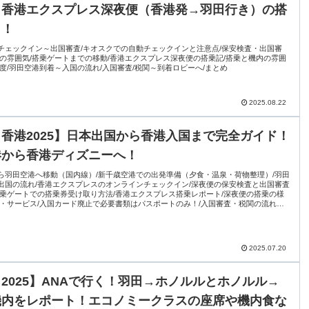
！香港エクスプレス深夜便（香港発→羽田行き）の搭
き！
チェックイン～出国審査/キオスクでの自動チェックインと注意点/保安検査・出国審
アの雰囲気/搭乗ゲートまでの移動/香港エクスプレス深夜便の搭乗記/搭乗と機内の雰囲
度/羽田空港到着～入国の流れ/入国審査/税関～到着ロビーへ/まとめ
2025.08.22
香港2025】日本出国から香港入国まで完全ガイド！
港から香港ディズニーへ！
ら羽田空港へ移動（国内線）/新千歳空港での出発準備（夕食・温泉・荷物整理）/羽田
出国の流れ/香港エクスプレスのオンラインチェックイン/深夜便の保安検査と出国審査
搭乗ゲートでの搭乗券受け取り方法/香港エクスプレス搭乗レポート/深夜便の搭乗の様
席・サービス/入国カード廃止で必要書類はパスポートのみ！/入国審査・税関の流れと
とめ：日本出国から香港入国は意外とスムーズ！
2025.07.20
2025】ANAで行く！羽田→ホノルルとホノルル→
機内をレポート！エコノミークラスの座席や機内食な