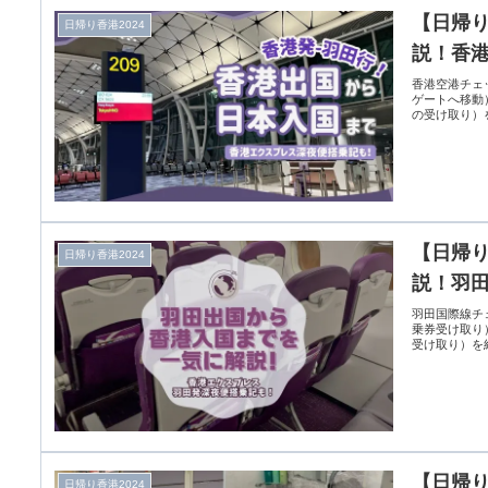
【日帰り
日帰り香港2024
説！香
香港空港チェ
ゲートへ移動
の受け取り）
【日帰り
日帰り香港2024
説！羽
羽田国際線チ
乗券受け取り
受け取り）を
【日帰り
日帰り香港2024