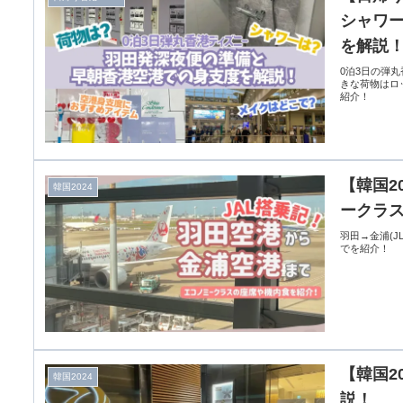
シャワ
を解説
0泊3日の弾
きな荷物はロ
紹介！
【韓国2
韓国2024
ークラ
羽田→金浦(
でを紹介！
【韓国2
韓国2024
説！