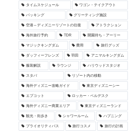
タイムスケジュール
ワゴン・テイクアウト
パッキング
グリーティング施設
空港⇔ディズニーリゾートの往復
アトラクション
海外旅行予約
TDR
開園待ち・アーリー
マジックキングダム
費用
旅行グッズ
ダッフィーフレンズ
羽田
アニマルキングダム
服装解説
ラウンジ
ハリウッドスタジオ
スタバ
リゾート内の移動
海外ディズニー攻略ガイド
東京ディズニーシー
エプコット
ロッカー・ベルデスク
海外ディズニー商業エリア
東京ディズニーランド
観光・街歩き
シャワールーム
ハプニング
プライオリティパス
旅行コスメ
旅行の計画