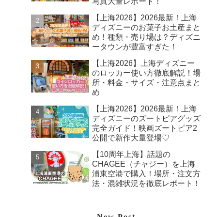
写真大量レポート！
【上海2026】2026最新！上海
ディズニーのお菓子お土産まと
め！種類・売り場は？ディズニ
ータウンが豊富すぎた！
【上海2026】上海ディズニー
のロッカー使い方徹底解説！場
所・料金・サイズ・注意点まと
め
【上海2026】2026最新！上海
ディズニーのズートピアグッズ
完全ガイド！映画ズートピア2
公開で新作大量登場♡
【10周年上海】話題の
CHAGEE（チャジー）を上海
浦東空港で購入！場所・注文方
法・混雑状況を徹底レポート！
New Post