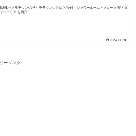
線JALサクララウンジ/サクララウンジとは？/受付・シャワールーム・クローク/ザ・ダ
ウンジエリア を紹介！
2024.11.20
サーリンク