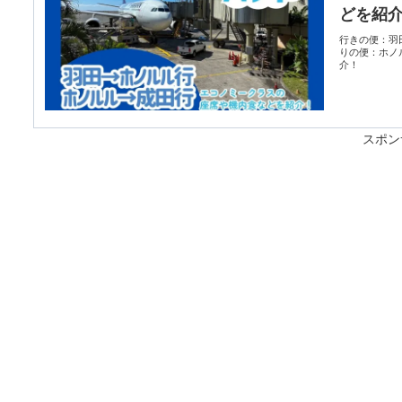
どを紹
行きの便：羽
りの便：ホノ
介！
スポン