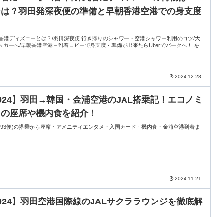
ーは？羽田発深夜便の準備と早朝香港空港での身支度
！
丸香港ディズニーとは？/羽田深夜便 行き帰りのシャワー・空港シャワー利用のコツ/大
ッカーへ/早朝香港空港－到着ロビーで身支度・準備が出来たらUberでパークへ！ を
2024.12.28
024】羽田→韓国・金浦空港のJAL搭乗記！エコノミ
スの座席や機内食を紹介！
JL93便)の搭乗から座席・アメニティエンタメ・入国カード・機内食・金浦空港到着ま
2024.11.21
024】羽田空港国際線のJALサクララウンジを徹底解