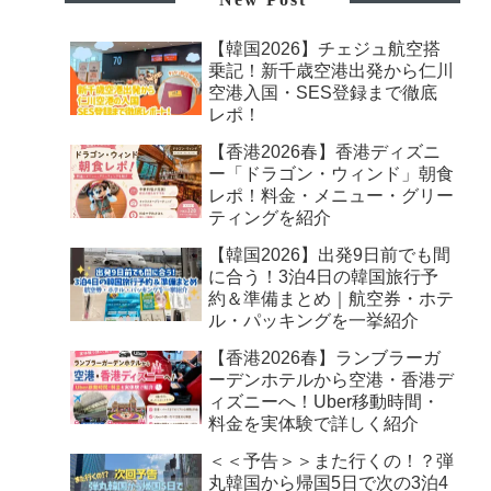
【韓国2026】チェジュ航空搭
乗記！新千歳空港出発から仁川
空港入国・SES登録まで徹底
レポ！
【香港2026春】香港ディズニ
ー「ドラゴン・ウィンド」朝食
レポ！料金・メニュー・グリー
ティングを紹介
【韓国2026】出発9日前でも間
に合う！3泊4日の韓国旅行予
約＆準備まとめ｜航空券・ホテ
ル・パッキングを一挙紹介
【香港2026春】ランブラーガ
ーデンホテルから空港・香港デ
ィズニーへ！Uber移動時間・
料金を実体験で詳しく紹介
＜＜予告＞＞また行くの！？弾
丸韓国から帰国5日で次の3泊4