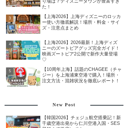
り場は？ディズニータウンが豊富すぎ
た！
【上海2026】上海ディズニーのロッカ
ー使い方徹底解説！場所・料金・サイ
ズ・注意点まとめ
【上海2026】2026最新！上海ディズ
ニーのズートピアグッズ完全ガイド！
映画ズートピア2公開で新作大量登場
♡
【10周年上海】話題のCHAGEE（チャ
ジー）を上海浦東空港で購入！場所・
注文方法・混雑状況を徹底レポート！
New Post
【韓国2026】チェジュ航空搭乗記！新
千歳空港出発から仁川空港入国・SES