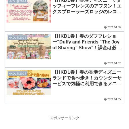
【HKDL春】香港ディズニーでダ
HKDL春2024
ッフィーフレンズのアフヌン！エ
クスプローラーズロッジのレスト
ラン”World of Color
Restaurant”をレポート！
2024.04.09
【HKDL春】春のダフフレショ
HKDL春2024
ー”Duffy and Friends “The Joy
of Sharing” Show”！課金は必
要？混雑状況は？
2024.04.07
【HKDL春】春の香港ディズニー
HKDL春2024
ランドで食べ歩き！カウンターサ
ービスで気軽に利用できるメニュ
ーを紹介！
2024.04.05
スポンサーリンク