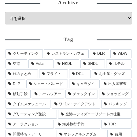
Archive
Tag
グリーティング
レストラン・カフェ
DLR
WDW
空港
Aulani
HKDL
SHDL
ホテル
旅のまとめ
フライト
DCL
お土産・グッズ
DLP
ショー・パレード
キャラダイ
出入国審査
移動手段
ルームツアー
チェックイン
ショッピング
タイムスケジュール
ワゴン・テイクアウト
パッキング
グリーティング施設
空港⇔ディズニーリゾートの往復
アトラクション
海外旅行予約
TDR
開園待ち・アーリー
マジックキングダム
費用