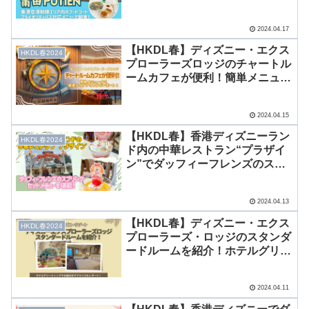
レポート！
2024.04.17
【HKDL春】ディズニー・エクス
HKDL春2024
プローラーズロッジのチャートル
ームカフェが便利！簡単メニュー
から夜食テイクアウトまでレポー
ト！
2024.04.15
【HKDL春】香港ディズニーラン
HKDL春2024
ド内の中華レストラン“プラザイ
ン”でダッフィーフレンズのスプ
リングセットメニューを堪能！
2024.04.13
【HKDL春】ディズニー・エクス
HKDL春2024
プローラーズ・ロッジのスタンダ
ードルームを紹介！ホテルグリや
お誕生日サプライズもレポート！
2024.04.11