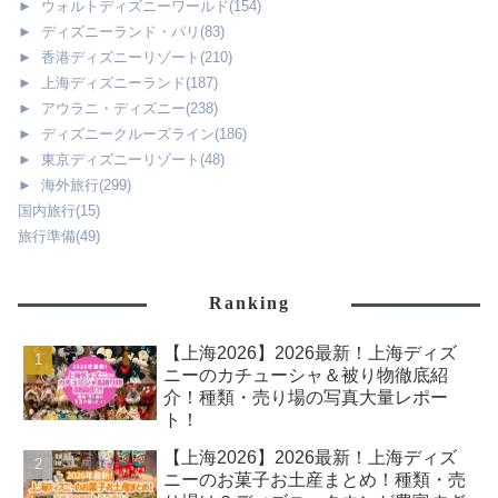
►
ウォルトディズニーワールド
(154)
►
ディズニーランド・パリ
(83)
►
香港ディズニーリゾート
(210)
►
上海ディズニーランド
(187)
►
アウラニ・ディズニー
(238)
►
ディズニークルーズライン
(186)
►
東京ディズニーリゾート
(48)
►
海外旅行
(299)
国内旅行
(15)
旅行準備
(49)
Ranking
【上海2026】2026最新！上海ディズ
ニーのカチューシャ＆被り物徹底紹
介！種類・売り場の写真大量レポー
ト！
【上海2026】2026最新！上海ディズ
ニーのお菓子お土産まとめ！種類・売