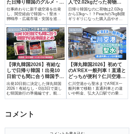
た日帰り韓国のグルメ・買
人で2.02kgだった荷物が
い物・移動のスケジュール
爆買いでギリギリになった
仕事終わりに新千歳空港を出発
日帰り韓国なのに荷物は2.02kg
まとめ
購入品紹介！
し、関空経由で韓国へ！聖水・
から13kgへ！？Peachの7kg制限
狎鴎亭・広蔵市場・安国を巡っ
ギリギリになった購入品やオン
た1泊3日の日帰り韓国旅行のタ
ライン免税店、オリーブヤン
イムスケジュールを時系列で詳
グ、ロッテマートで買ったおす
韓国2026
韓国2026
しく紹介します。
すめ商品をまとめて紹介しま
す。
【弾丸韓国2026】有給な
【弾丸韓国2026】初めて
しで日帰り韓国！出発10
のA’REX一般列車！直通と
日前でも間に合う韓国予約
どっちが便利？仁川空港か
＆準備まとめ｜航空券・ネ
ら弘大入口駅経由で聖水へ
出発10日前に決定した弾丸韓国
仁川空港から聖水までA'REX一
ット通信・パッキングまで
2026！有給なし・0泊3日で楽し
般列車で移動！直通列車との違
む韓国旅行の準備編です。航空
いや料金、弘大入口駅での乗り
徹底解説
券やホテルの予約、通信環境、
換え方法、実際の所要時間を詳
オンライン入国カードの申請、
しくレポートします。
Peach7kg制限でのパッキングま
コメント
で詳しく紹介します。
コメントを書き込む