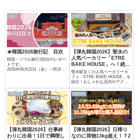
Index
韓国2026
★韓国2026旅行記 目次
【弾丸韓国2026】聖水の
人気ベーカリー「ETRE
韓国・ソウル旅行2回分のレポー
BAKE HOUSE」へ！絶品
トです。
2026年05月22日（金）～05月24
塩パンランチ！
聖水駅近くの人気ベーカリーカ
日（日） 【航空券】Peach【ホ
フェ「ETRE BAKE HOUSE」を
テル】現地宿泊なし
紹介！おしゃれな店内やアクセ
2026年06月02日（火）～06月05
ス、メニュー、実際に食べたチ
日（金） 【航空券】チェジュ航
ョコ塩パンやソーセージロール
空・JAL【ホテル】新羅ステイ麻
韓国2026
韓国2026
の感想をレポートします。
浦3泊
【弾丸韓国2026】仕事終
【弾丸韓国2026】日帰り
わりに出発！1日で満喫し
なのに荷物13kg超え！？2