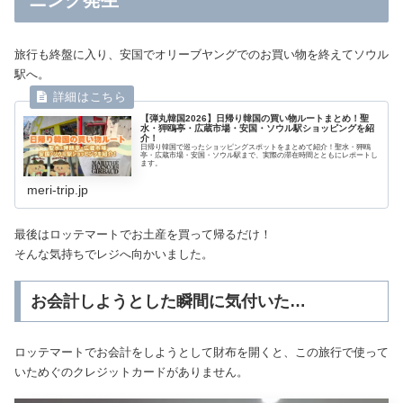
旅行も終盤に入り、安国でオリーブヤングでのお買い物を終えてソウル
駅へ。
【弾丸韓国2026】日帰り韓国の買い物ルートまとめ！聖
水・狎鴎亭・広蔵市場・安国・ソウル駅ショッピングを紹
介！
日帰り韓国で巡ったショッピングスポットをまとめて紹介！聖水・狎鴎
亭・広蔵市場・安国・ソウル駅まで、実際の滞在時間とともにレポートし
ます。
meri-trip.jp
最後はロッテマートでお土産を買って帰るだけ！
そんな気持ちでレジへ向かいました。
お会計しようとした瞬間に気付いた…
ロッテマートでお会計をしようとして財布を開くと、この旅行で使って
いためぐのクレジットカードがありません。