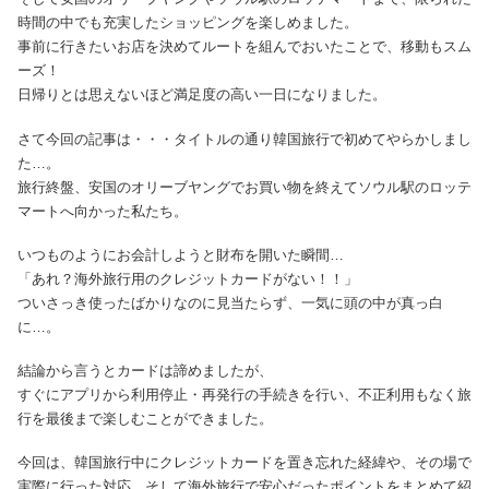
時間の中でも充実したショッピングを楽しめました。
事前に行きたいお店を決めてルートを組んでおいたことで、移動もスム
ーズ！
日帰りとは思えないほど満足度の高い一日になりました。
さて今回の記事は・・・タイトルの通り韓国旅行で初めてやらかしまし
た…。
旅行終盤、安国のオリーブヤングでお買い物を終えてソウル駅のロッテ
マートへ向かった私たち。
いつものようにお会計しようと財布を開いた瞬間…
「あれ？海外旅行用のクレジットカードがない！！」
ついさっき使ったばかりなのに見当たらず、一気に頭の中が真っ白
に…。
結論から言うとカードは諦めましたが、
すぐにアプリから利用停止・再発行の手続きを行い、不正利用もなく旅
行を最後まで楽しむことができました。
今回は、韓国旅行中にクレジットカードを置き忘れた経緯や、その場で
実際に行った対応、そして海外旅行で安心だったポイントをまとめて紹