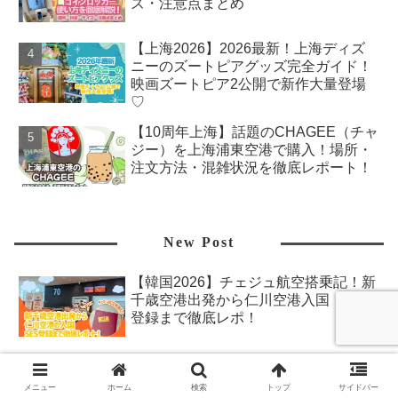
ズ・注意点まとめ
【上海2026】2026最新！上海ディズ
ニーのズートピアグッズ完全ガイド！
映画ズートピア2公開で新作大量登場
♡
【10周年上海】話題のCHAGEE（チャ
ジー）を上海浦東空港で購入！場所・
注文方法・混雑状況を徹底レポート！
New Post
【韓国2026】チェジュ航空搭乗記！新
千歳空港出発から仁川空港入国・SES
登録まで徹底レポ！
【香港2026春】香港ディズニー「ドラ
ゴン・ウィンド」朝食レポ！料金・メ
メニュー
ホーム
検索
トップ
サイドバー