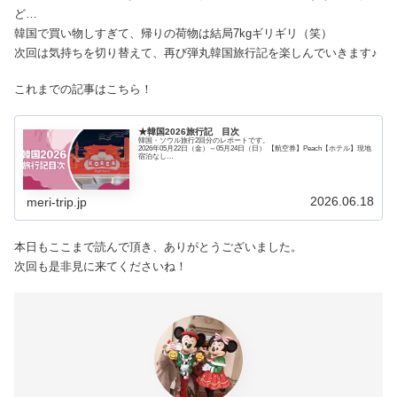
ど…
韓国で買い物しすぎて、帰りの荷物は結局7kgギリギリ（笑）
次回は気持ちを切り替えて、再び弾丸韓国旅行記を楽しんでいきます♪
これまでの記事はこちら！
★韓国2026旅行記 目次
韓国・ソウル旅行2回分のレポートです。
2026年05月22日（金）～05月24日（日） 【航空券】Peach【ホテル】現地
宿泊なし
2026年06月02日（火）～06月05日（金） 【航空券】チェジュ航空・
JAL【ホテル】新羅ステイ麻浦3泊
2026.06.18
meri-trip.jp
本日もここまで読んで頂き、ありがとうございました。
次回も是非見に来てくださいね！