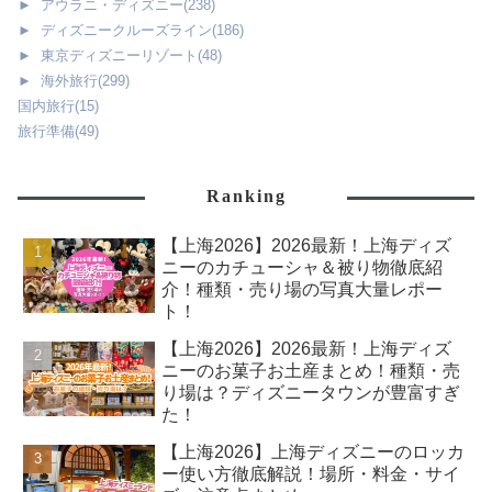
►
アウラニ・ディズニー
(238)
►
ディズニークルーズライン
(186)
►
東京ディズニーリゾート
(48)
►
海外旅行
(299)
国内旅行
(15)
旅行準備
(49)
Ranking
【上海2026】2026最新！上海ディズ
ニーのカチューシャ＆被り物徹底紹
介！種類・売り場の写真大量レポー
ト！
【上海2026】2026最新！上海ディズ
ニーのお菓子お土産まとめ！種類・売
り場は？ディズニータウンが豊富すぎ
た！
【上海2026】上海ディズニーのロッカ
ー使い方徹底解説！場所・料金・サイ