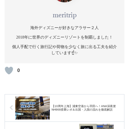
meritrip
海外ディズニーが好きなアラサー２人
2018年に世界のディズニーリゾートを制覇しました！
個人手配で行く旅行記や荷物を少なく旅に出る工夫を紹介
しています☝️✨
0
【10周年上海】浦東空港から羽田へ！ANA深夜便
NH968搭乗レポ＆出国・入国の流れを徹底解説