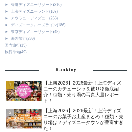
►
香港ディズニーリゾート
(210)
►
上海ディズニーランド
(187)
►
アウラニ・ディズニー
(238)
►
ディズニークルーズライン
(186)
►
東京ディズニーリゾート
(48)
►
海外旅行
(299)
国内旅行
(15)
旅行準備
(49)
Ranking
【上海2026】2026最新！上海ディズ
ニーのカチューシャ＆被り物徹底紹
介！種類・売り場の写真大量レポー
ト！
【上海2026】2026最新！上海ディズ
ニーのお菓子お土産まとめ！種類・売
り場は？ディズニータウンが豊富すぎ
た！