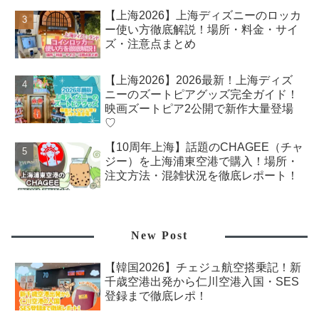
【上海2026】上海ディズニーのロッカ
ー使い方徹底解説！場所・料金・サイ
ズ・注意点まとめ
【上海2026】2026最新！上海ディズ
ニーのズートピアグッズ完全ガイド！
映画ズートピア2公開で新作大量登場
♡
【10周年上海】話題のCHAGEE（チャ
ジー）を上海浦東空港で購入！場所・
注文方法・混雑状況を徹底レポート！
New Post
【韓国2026】チェジュ航空搭乗記！新
千歳空港出発から仁川空港入国・SES
登録まで徹底レポ！