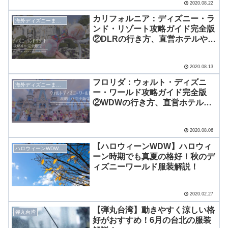
2020.08.22
カリフォルニア：ディズニー・ラ
海外ディズニーまとめ
ンド・リゾート攻略ガイド完全版
②DLRの行き方、直営ホテルや周
辺施設情報
2020.08.13
フロリダ：ウォルト・ディズニ
海外ディズニーまとめ
ー・ワールド攻略ガイド完全版
②WDWの行き方、直営ホテルや
周辺施設情報
2020.08.06
【ハロウィーンWDW】ハロウィ
ハロウィーンWDW2019
ーン時期でも真夏の格好！秋のデ
ィズニーワールド服装解説！
2020.02.27
【弾丸台湾】動きやすく涼しい格
弾丸台湾
好がおすすめ！6月の台北の服装