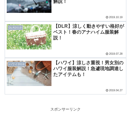
解説！
2019.10.19
【DLR】涼しく動きやすい格好が
DLR2019
ベスト！春のアナハイム服装解
説！
2019.07.28
【ハワイ】涼しさ重視！男女別の
ハワイ2019
ハワイ服装解説！急遽現地調達し
たアイテムも！
2019.04.27
スポンサーリンク