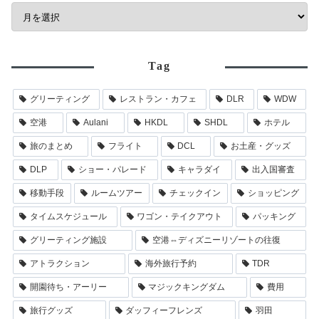
Tag
グリーティング
レストラン・カフェ
DLR
WDW
空港
Aulani
HKDL
SHDL
ホテル
旅のまとめ
フライト
DCL
お土産・グッズ
DLP
ショー・パレード
キャラダイ
出入国審査
移動手段
ルームツアー
チェックイン
ショッピング
タイムスケジュール
ワゴン・テイクアウト
パッキング
グリーティング施設
空港⇔ディズニーリゾートの往復
アトラクション
海外旅行予約
TDR
開園待ち・アーリー
マジックキングダム
費用
旅行グッズ
ダッフィーフレンズ
羽田