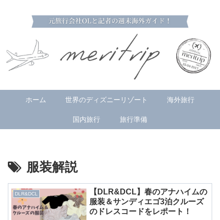
ホーム
世界のディズニーリゾート
海外旅行
国内旅行
旅行準備
服装解説
【DLR&DCL】春のアナハイムの
DLR&DCL
服装＆サンディエゴ3泊クルーズ
のドレスコードをレポート！