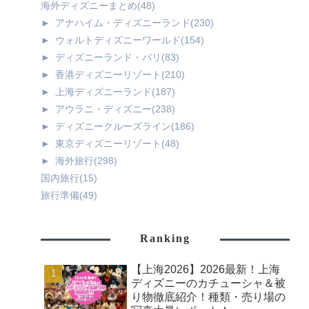
海外ディズニーまとめ
(48)
►
アナハイム・ディズニーランド
(230)
►
ウォルトディズニーワールド
(154)
►
ディズニーランド・パリ
(83)
►
香港ディズニーリゾート
(210)
►
上海ディズニーランド
(187)
►
アウラニ・ディズニー
(238)
►
ディズニークルーズライン
(186)
►
東京ディズニーリゾート
(48)
►
海外旅行
(298)
国内旅行
(15)
旅行準備
(49)
Ranking
【上海2026】2026最新！上海
ディズニーのカチューシャ＆被
り物徹底紹介！種類・売り場の