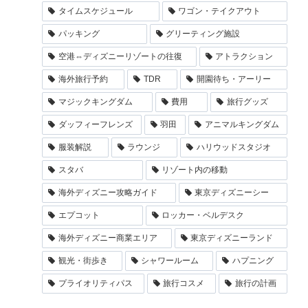
タイムスケジュール
ワゴン・テイクアウト
パッキング
グリーティング施設
空港⇔ディズニーリゾートの往復
アトラクション
海外旅行予約
TDR
開園待ち・アーリー
マジックキングダム
費用
旅行グッズ
ダッフィーフレンズ
羽田
アニマルキングダム
服装解説
ラウンジ
ハリウッドスタジオ
スタバ
リゾート内の移動
海外ディズニー攻略ガイド
東京ディズニーシー
エプコット
ロッカー・ベルデスク
海外ディズニー商業エリア
東京ディズニーランド
観光・街歩き
シャワールーム
ハプニング
プライオリティパス
旅行コスメ
旅行の計画