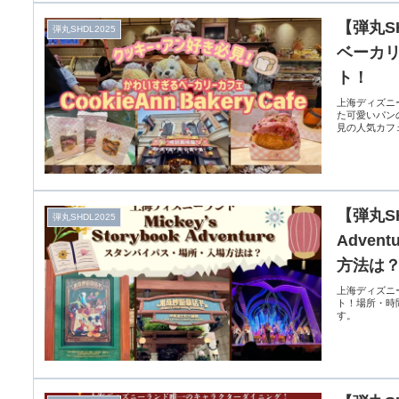
【弾丸S
弾丸SHDL2025
ベーカリー
ト！
上海ディズニー
た可愛いパン
見の人気カフ
【弾丸SH
弾丸SHDL2025
Adve
方法は
上海ディズニーで
ト！場所・時
す。