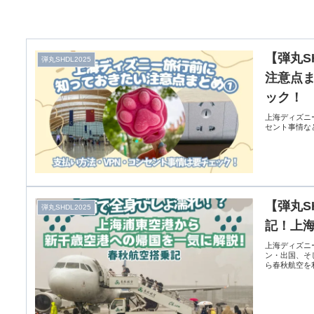
【弾丸S
弾丸SHDL2025
注意点ま
ック！
上海ディズニ
セント事情な
【弾丸S
弾丸SHDL2025
記！上
上海ディズニ
ン・出国、そ
ら春秋航空を