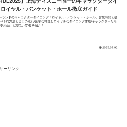
HDL2025】上海ディズニー唯一のキャラクターダイ
！ロイヤル・バンケット・ホール徹底ガイド
ーランドのキャラクターダイニング「ロイヤル・バンケット・ホール」営業時間と登
ー/予約方法と当日の流れ/豪華な料理とロイヤルなダイニング体験/キャラクターたち
間/お会計と支払い方法 を紹介！
2025.07.02
サーリンク