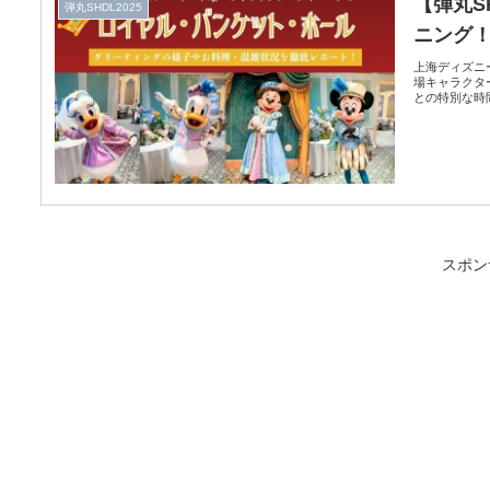
【弾丸S
弾丸SHDL2025
ニング
上海ディズニ
場キャラクタ
との特別な時
スポン