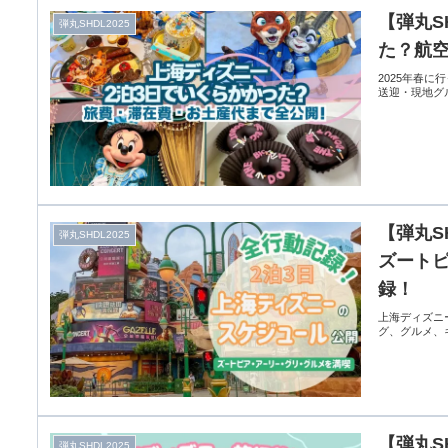
【弾丸S
弾丸SHDL2025
た？航
2025年春
送迎・現地グ
【弾丸S
弾丸SHDL2025
ズート
録！
上海ディズニ
グ、グルメ、
【弾丸S
弾丸SHDL2025