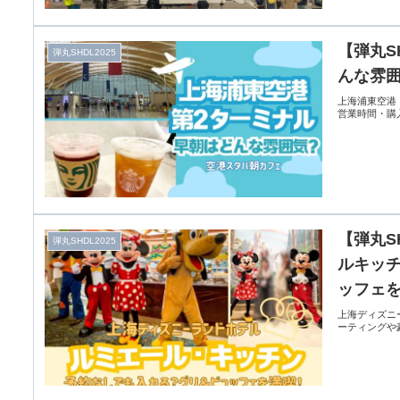
【弾丸S
弾丸SHDL2025
んな雰
上海浦東空港
営業時間・購
【弾丸S
弾丸SHDL2025
ルキッ
ッフェ
上海ディズニ
ーティングや