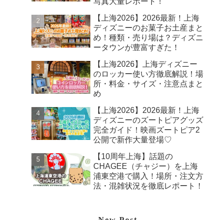
写真大量レポート！
【上海2026】2026最新！上海
ディズニーのお菓子お土産まと
め！種類・売り場は？ディズニ
ータウンが豊富すぎた！
【上海2026】上海ディズニー
のロッカー使い方徹底解説！場
所・料金・サイズ・注意点まと
め
【上海2026】2026最新！上海
ディズニーのズートピアグッズ
完全ガイド！映画ズートピア2
公開で新作大量登場♡
【10周年上海】話題の
CHAGEE（チャジー）を上海
浦東空港で購入！場所・注文方
法・混雑状況を徹底レポート！
New Post