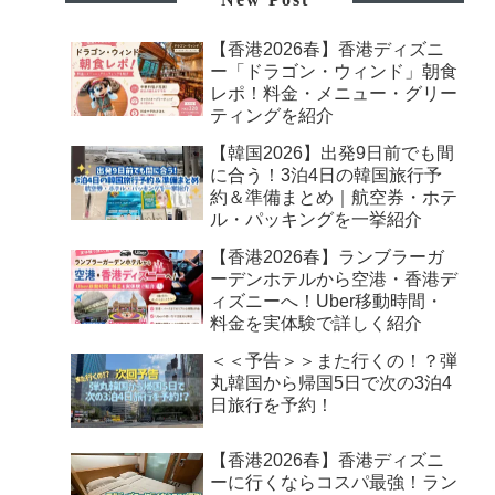
【香港2026春】香港ディズニ
ー「ドラゴン・ウィンド」朝食
レポ！料金・メニュー・グリー
ティングを紹介
【韓国2026】出発9日前でも間
に合う！3泊4日の韓国旅行予
約＆準備まとめ｜航空券・ホテ
ル・パッキングを一挙紹介
【香港2026春】ランブラーガ
ーデンホテルから空港・香港デ
ィズニーへ！Uber移動時間・
料金を実体験で詳しく紹介
＜＜予告＞＞また行くの！？弾
丸韓国から帰国5日で次の3泊4
日旅行を予約！
【香港2026春】香港ディズニ
ーに行くならコスパ最強！ラン