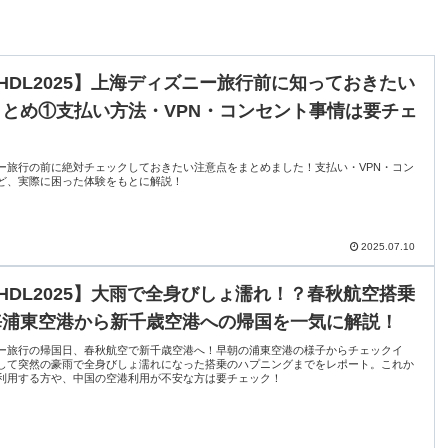
HDL2025】上海ディズニー旅行前に知っておきたい
とめ①支払い方法・VPN・コンセント事情は要チェ
ー旅行の前に絶対チェックしておきたい注意点をまとめました！支払い・VPN・コン
ど、実際に困った体験をもとに解説！
2025.07.10
HDL2025】大雨で全身びしょ濡れ！？春秋航空搭乗
海浦東空港から新千歳空港への帰国を一気に解説！
ー旅行の帰国日、春秋航空で新千歳空港へ！早朝の浦東空港の様子からチェックイ
して突然の豪雨で全身びしょ濡れになった搭乗のハプニングまでをレポート。これか
利用する方や、中国の空港利用が不安な方は要チェック！