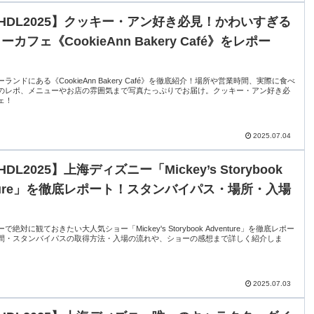
HDL2025】クッキー・アン好き必見！かわいすぎる
カフェ《CookieAnn Bakery Café》をレポー
ランドにある《CookieAnn Bakery Café》を徹底紹介！場所や営業時間、実際に食べ
のレポ、メニューやお店の雰囲気まで写真たっぷりでお届け。クッキー・アン好き必
ェ！
2025.07.04
DL2025】上海ディズニー「Mickey’s Storybook
nture」を徹底レポート！スタンバイパス・場所・入場
？
絶対に観ておきたい大人気ショー「Mickey's Storybook Adventure」を徹底レポー
間・スタンバイパスの取得方法・入場の流れや、ショーの感想まで詳しく紹介しま
2025.07.03