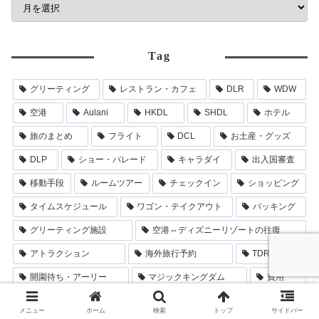
Tag
グリーティング
レストラン・カフェ
DLR
WDW
空港
Aulani
HKDL
SHDL
ホテル
旅のまとめ
フライト
DCL
お土産・グッズ
DLP
ショー・パレード
キャラダイ
出入国審査
移動手段
ルームツアー
チェックイン
ショッピング
タイムスケジュール
ワゴン・テイクアウト
パッキング
グリーティング施設
空港⇔ディズニーリゾートの往復
アトラクション
海外旅行予約
TDR
開園待ち・アーリー
マジックキングダム
費用
旅行グッズ
ダッフィーフレンズ
羽田
メニュー
ホーム
検索
トップ
サイドバー