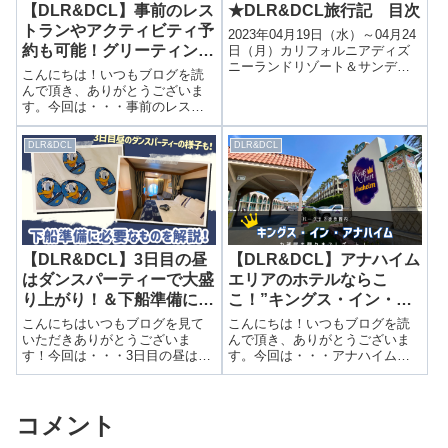
【DLR&DCL】事前のレス
★DLR&DCL旅行記 目次
トランやアクティビティ予
2023年04月19日（水）～04月24
約も可能！グリーティング
日（月）カリフォルニアディズ
ニーランドリゾート＆サンディ
スケジュールも分かる
こんにちは！いつもブログを読
エゴ発着ディズニークルーズラ
DCLアプリの機能を紹
んで頂き、ありがとうございま
イン4泊6日のレポートです。
す。今回は・・・事前のレスト
介！
【航空券】ZIPAIR、JAL【ホテ
ランやアクティビティ予約も可
ル】ディズニーワンダー号
能！グリーティングスケジュー
DLR&DCL
DLR&DCL
ルも分かるDCLアプリの機能を
紹介！前回はアナハイムのホテ
ル予約をご紹介しました。▶安
くて便利なのは...
【DLR&DCL】3日目の昼
【DLR&DCL】アナハイム
はダンスパーティーで大盛
エリアのホテルならこ
り上がり！＆下船準備に必
こ！”キングス・イン・ア
要なものを解説！
ナハイム・アット・ザ・パ
こんにちはいつもブログを見て
こんにちは！いつもブログを読
ーク・アンド・コンベンシ
いただきありがとうございま
んで頂き、ありがとうございま
す！今回は・・・3日目の昼はダ
す。今回は・・・アナハイムエ
ョン センター”宿泊レポー
ンスパーティーで大盛り上が
リアのホテルならここ！”キング
ト！
り！＆下船準備に必要なものを
ス・イン・アナハイム・アッ
解説！前回はクルーズのお土産
ト・ザ・パーク・アンド・コン
コメント
を紹介しました。▶ お土産はど
ベンション センター”宿泊レポー
うする？ディズニークルーズ限
ト！前回は空港からホテルまで