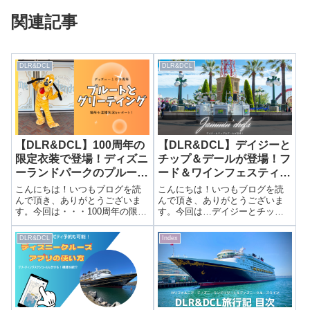
関連記事
DLR&DCL
DLR&DCL
【DLR&DCL】100周年の
【DLR&DCL】デイジーと
限定衣装で登場！ディズニ
チップ＆デールが登場！フ
ーランドパークのプルート
ード＆ワインフェスティバ
とグリーティング
ルのアトモ
こんにちは！いつもブログを読
こんにちは！いつもブログを読
ス”Jammin’chefs”！
んで頂き、ありがとうございま
んで頂き、ありがとうございま
す。今回は・・・100周年の限定
す。今回は…デイジーとチップ
衣装で登場！ディズニーランド
＆デールが登場！フード＆ワイ
パークのプルートとグリーティ
ンフェスティバルのアトモ
DLR&DCL
Index
ング前回はカリフォルニア・ア
ス”Jammin’chefs”！前回はマジッ
ドベンチャーのプルートグリを
ク・ハプンズ・パレードを紹介
紹介しました。▶カリフォルニ
しました。▶モアナやリメンバ
ア・アドベン...
ーミ...