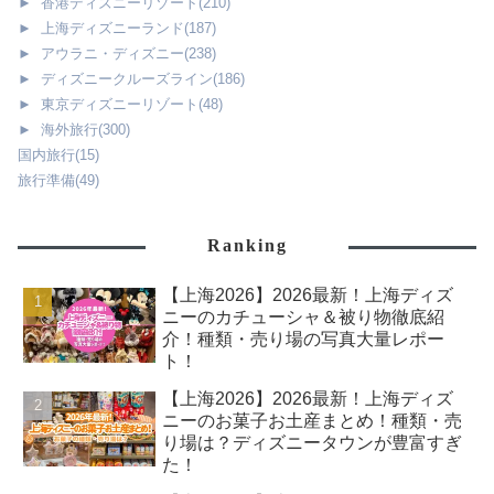
►
香港ディズニーリゾート
(210)
►
上海ディズニーランド
(187)
►
アウラニ・ディズニー
(238)
►
ディズニークルーズライン
(186)
►
東京ディズニーリゾート
(48)
►
海外旅行
(300)
国内旅行
(15)
旅行準備
(49)
Ranking
【上海2026】2026最新！上海ディズ
ニーのカチューシャ＆被り物徹底紹
介！種類・売り場の写真大量レポー
ト！
【上海2026】2026最新！上海ディズ
ニーのお菓子お土産まとめ！種類・売
り場は？ディズニータウンが豊富すぎ
た！