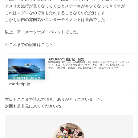
アメリカ旅行が長くなってくるとステーキがキツくなってきますが、
これはマグロなので胃もたれすることなくいただけます！
しかも店内の雰囲気やエンターテイメントは最高でした！！
以上、アニメーターズ・パレットでした。
※これまでの記事はこちら！
★DLR&DCL旅行記 目次
2023年04月19日（水）～04月24日（月）カリフォルニアディズニーランド
リゾート＆サンディエゴ発着ディズニークルーズライン4泊6日のレポート
です。【航空券】ZIPAIR、JAL【ホテル】ディズニーワンダー号
meri-trip.jp
本日もここまで読んで頂き、ありがとうございました。
次回も是非見に来てくださいね！