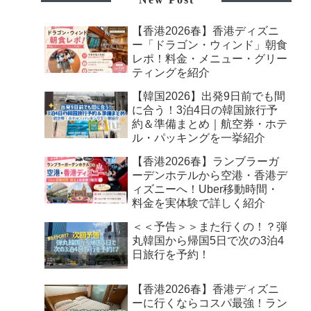
【香港2026春】香港ディズニ
ー「ドラゴン・ウィンド」朝食
レポ！料金・メニュー・グリー
ティングを紹介
【韓国2026】出発9日前でも間
に合う！3泊4日の韓国旅行予
約＆準備まとめ｜航空券・ホテ
ル・パッキングを一挙紹介
【香港2026春】ランブラーガ
ーデンホテルから空港・香港デ
ィズニーへ！Uber移動時間・
料金を実体験で詳しく紹介
＜＜予告＞＞また行くの！？弾
丸韓国から帰国5日で次の3泊4
日旅行を予約！
【香港2026春】香港ディズニ
ーに行くならコスパ最強！ラン