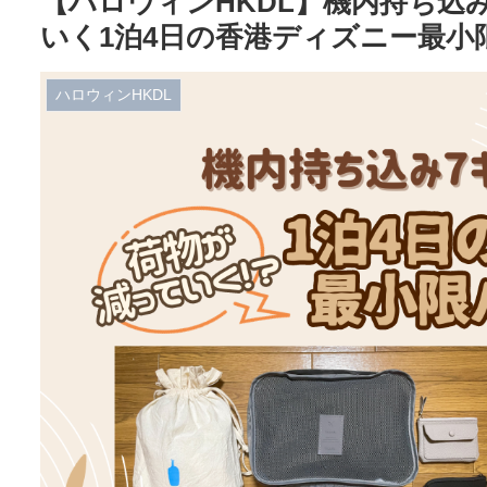
【ハロウィンHKDL】機内持ち込
いく1泊4日の香港ディズニー最小
ハロウィンHKDL