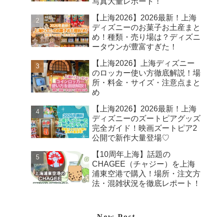
写真大量レポート！
【上海2026】2026最新！上海
ディズニーのお菓子お土産まと
め！種類・売り場は？ディズニ
ータウンが豊富すぎた！
【上海2026】上海ディズニー
のロッカー使い方徹底解説！場
所・料金・サイズ・注意点まと
め
【上海2026】2026最新！上海
ディズニーのズートピアグッズ
完全ガイド！映画ズートピア2
公開で新作大量登場♡
【10周年上海】話題の
CHAGEE（チャジー）を上海
浦東空港で購入！場所・注文方
法・混雑状況を徹底レポート！
New Post