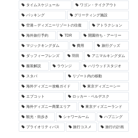
タイムスケジュール
ワゴン・テイクアウト
パッキング
グリーティング施設
空港⇔ディズニーリゾートの往復
アトラクション
海外旅行予約
TDR
開園待ち・アーリー
マジックキングダム
費用
旅行グッズ
ダッフィーフレンズ
羽田
アニマルキングダム
服装解説
ラウンジ
ハリウッドスタジオ
スタバ
リゾート内の移動
海外ディズニー攻略ガイド
東京ディズニーシー
エプコット
ロッカー・ベルデスク
海外ディズニー商業エリア
東京ディズニーランド
観光・街歩き
シャワールーム
ハプニング
プライオリティパス
旅行コスメ
旅行の計画