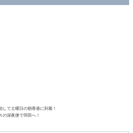
動して土曜日の朝香港に到着！
スの深夜便で羽田へ！