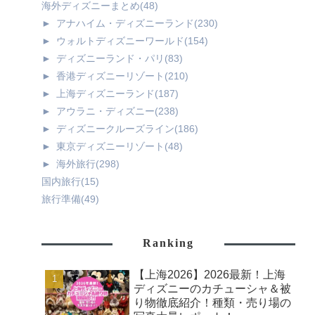
海外ディズニーまとめ
(48)
►
アナハイム・ディズニーランド
(230)
►
ウォルトディズニーワールド
(154)
►
ディズニーランド・パリ
(83)
►
香港ディズニーリゾート
(210)
►
上海ディズニーランド
(187)
►
アウラニ・ディズニー
(238)
►
ディズニークルーズライン
(186)
►
東京ディズニーリゾート
(48)
►
海外旅行
(298)
国内旅行
(15)
旅行準備
(49)
Ranking
【上海2026】2026最新！上海
ディズニーのカチューシャ＆被
り物徹底紹介！種類・売り場の