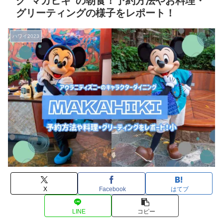
グ”マカヒキ”の朝食！予約方法やお料理・
グリーティングの様子をレポート！
ハワイ2023
X
Facebook
はてブ
LINE
コピー