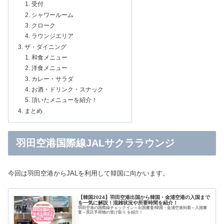
受付
シャワールーム
クローク
ラウンジエリア
ザ・ダイニング
和食メニュー
洋食メニュー
カレー・サラダ
お酒・ドリンク・スナック
頂いたメニューを紹介！
まとめ
羽田空港国際線JALサクララウンジ
今回は羽田空港からJALを利用して韓国に向かいます。
【韓国2024】羽田空港出国から韓国・金浦空港の入国まで
を一気に解説！混雑状況や所要時間を紹介！
羽田空港の国際線チェックイン～出国審査/韓国・金浦空港到着～入国審
査～受託手荷物の受け取り を紹介！