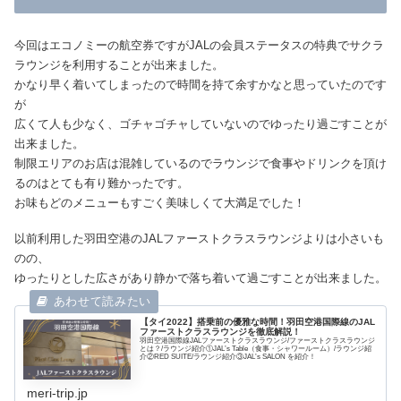
今回はエコノミーの航空券ですがJALの会員ステータスの特典でサクラ
ラウンジを利用することが出来ました。
かなり早く着いてしまったので時間を持て余すかなと思っていたのです
が
広くて人も少なく、ゴチャゴチャしていないのでゆったり過ごすことが
出来ました。
制限エリアのお店は混雑しているのでラウンジで食事やドリンクを頂け
るのはとても有り難かったです。
お味もどのメニューもすごく美味しくて大満足でした！
以前利用した羽田空港のJALファーストクラスラウンジよりは小さいも
のの、
ゆったりとした広さがあり静かで落ち着いて過ごすことが出来ました。
【タイ2022】搭乗前の優雅な時間！羽田空港国際線のJAL
ファーストクラスラウンジを徹底解説！
羽田空港国際線JALファーストクラスラウンジ/ファーストクラスラウンジ
とは？/ラウンジ紹介①JAL’s Table（食事・シャワールーム）/ラウンジ紹
介②RED SUITE/ラウンジ紹介③JAL’s SALON を紹介！
meri-trip.jp