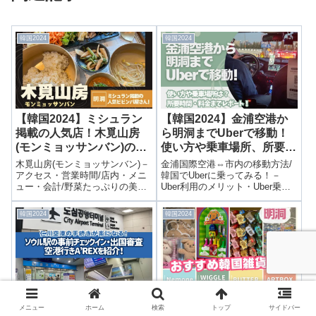
韓国2024
韓国2024
【韓国2024】ミシュラン
【韓国2024】金浦空港か
掲載の人気店！木覓山房
ら明洞までUberで移動！
(モンミョッサンバン)のビ
使い方や乗車場所、所要時
ビンバをレポート！
間・料金をレポート！
木覓山房(モンミョッサンバン)－
金浦国際空港⇔市内の移動方法/
アクセス・営業時間/店内・メニ
韓国でUberに乗ってみる！－
ュー・会計/野菜たっぷりの美味
Uber利用のメリット・Uber乗り
しいビビンバ を紹介！
場・配車・乗車/Uberで金浦空港
から明洞へ！ を紹介！
韓国2024
韓国2024
【韓国2024】仁川空港の
【韓国2024】かわいいの
手続きが楽になる！ソウル
渋滞！明洞おすすめ韓国雑
メニュー
ホーム
検索
トップ
サイドバー