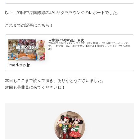
以上、羽田空港国際線のJALサクララウンジのレポートでした。
これまでの記事はこちら！
★韓国2024旅行記 目次
2024年09月24日（火）～09月26日（木）韓国・ソウル旅行のレポートで
す。【航空券】JAL・エアプサン【ホテル】相鉄フレッサイン ソウル明洞
2泊
meri-trip.jp
本日もここまで読んで頂き、ありがとうございました。
次回も是非見に来てくださいね！