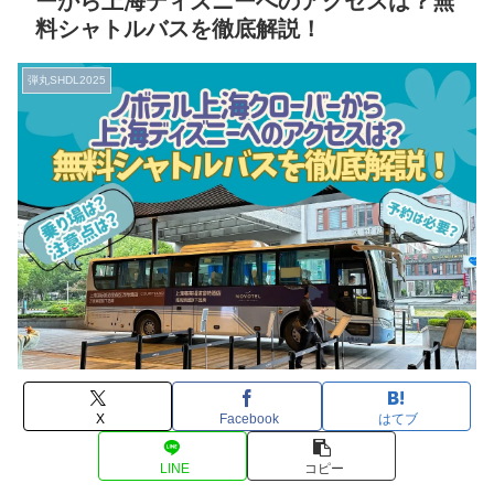
ーから上海ディズニーへのアクセスは？無
料シャトルバスを徹底解説！
弾丸SHDL2025
X
Facebook
はてブ
LINE
コピー