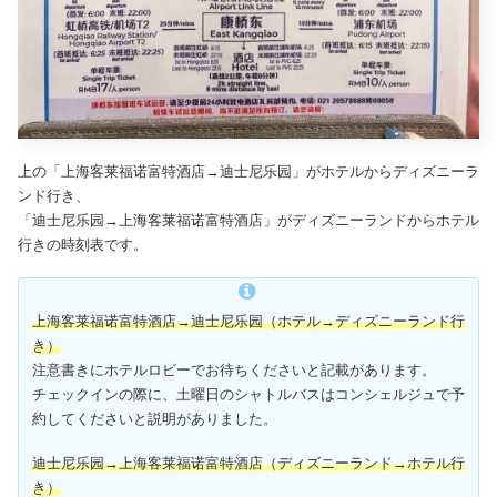
上の「上海客莱福诺富特酒店→迪士尼乐园」がホテルからディズニーラ
ンド行き、
「迪士尼乐园→上海客莱福诺富特酒店」がディズニーランドからホテル
行きの時刻表です。
上海客莱福诺富特酒店
→
迪士尼乐园（ホテル→ディズニーランド行
き）
注意書きにホテルロビーでお待ちくださいと記載があります。
チェックインの際に、土曜日のシャトルバスはコンシェルジュで予
約してくださいと説明がありました。
迪士尼乐园→上海客莱福诺富特酒店（ディズニーランド→ホテル行
き）