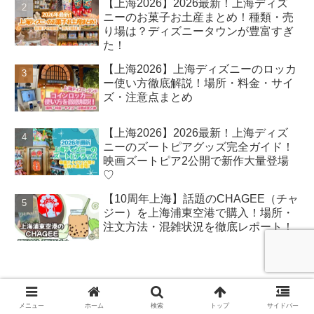
【上海2026】2026最新！上海ディズ
ニーのお菓子お土産まとめ！種類・売
り場は？ディズニータウンが豊富すぎ
た！
【上海2026】上海ディズニーのロッカ
ー使い方徹底解説！場所・料金・サイ
ズ・注意点まとめ
【上海2026】2026最新！上海ディズ
ニーのズートピアグッズ完全ガイド！
映画ズートピア2公開で新作大量登場
♡
【10周年上海】話題のCHAGEE（チャ
ジー）を上海浦東空港で購入！場所・
注文方法・混雑状況を徹底レポート！
New Post
メニュー
ホーム
検索
トップ
サイドバー