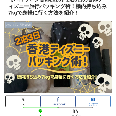
ィズニー旅行パッキング術！機内持ち込み
7kgで身軽に行く方法を紹介！
ハロウィン香港2025
X
Facebook
はてブ
LINE
コピー