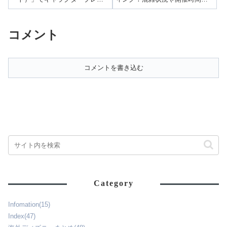
ポート！
混雑を徹底レポ
クファストを体験！キャラクタ
どをレポート！
ーと触れ合えるグリーティング
の様子やビュッフェ内容、年パ
コメント
ス割引の価格、混雑などを詳し
くレポートします！
コメントを書き込む
Category
Infomation
(15)
Index
(47)