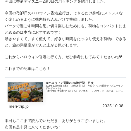
今回は香港ディズニー2泊3日のパッキングを紹介しました。
今回の2泊3日のハロウィン香港旅行は、できるだけ身軽にストレスな
く楽しめるように機内持ち込みだけで挑戦しました。
パークで過ごす時間を思い切り楽しむためにも、荷物をコンパクトにま
とめるのは本当におすすめです！
動きやすくて、すぐ使えて、好きな時間をたっぷり使える荷物にできる
と、旅の満足度がぐんと上がる気がします。
これからハロウィン香港に行く方、ぜひ参考にしてみてくださいね🧡
これまでの記事はこちら！
★ハロウィン香港2025旅行記 目次
2025年10月04日（土）～10月06日（月）ハロウィンの香港ディズニーラン
ドレポートです。
【航空券】香港航空【ホテル】ディズニー・ハリウッド・ホテル、レガラ
スカイシティホテル
2025.10.08
meri-trip.jp
本日もここまで読んでいただき、ありがとうございました。
次回も是非見に来てくださいね！