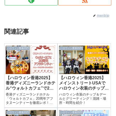
meritrip
関連記事
ハロウィン香港2025
ハロウィン香港2025
【ハロウィン香港2025】
【ハロウィン香港2025】
香港ディズニーランドホテ
メインストリートUSAで
ル“ウォルトカフェ”で20
ハロウィン衣装のチップ＆
周年の贅沢アフタヌーンテ
デールとグリーティング！
香港ディズニーランドホテル
ハロウィン衣装のチップ＆デー
ィー！メニュー・予約方
混雑・場所・時間まとめ
「ウォルトカフェ」20周年アフ
ルとグリーティング！混雑・場
タヌーンティーを徹底レポ！予
所・時間を紹介！
法・店内レポも詳しく紹
約方法、料金、割引、訪問時間
介！
の混雑状況、スイーツ＆セイボ
ハロウィン香港2025
ハロウィン香港2025
リーの内容を写真付きでご紹