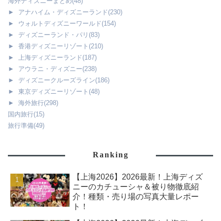
海外ディズニーまとめ
(48)
►
アナハイム・ディズニーランド
(230)
►
ウォルトディズニーワールド
(154)
►
ディズニーランド・パリ
(83)
►
香港ディズニーリゾート
(210)
►
上海ディズニーランド
(187)
►
アウラニ・ディズニー
(238)
►
ディズニークルーズライン
(186)
►
東京ディズニーリゾート
(48)
►
海外旅行
(298)
国内旅行
(15)
旅行準備
(49)
Ranking
【上海2026】2026最新！上海ディズ
ニーのカチューシャ＆被り物徹底紹
介！種類・売り場の写真大量レポー
ト！