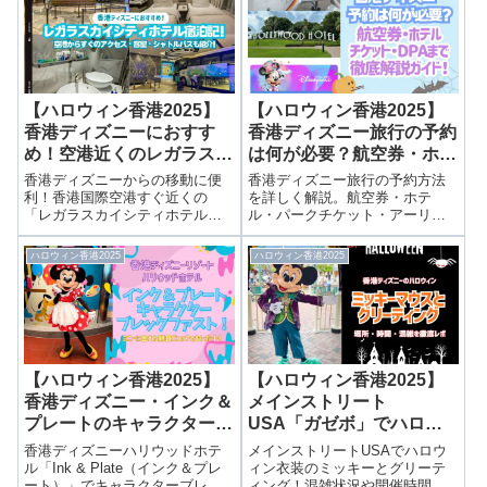
介。
【ハロウィン香港2025】
【ハロウィン香港2025】
香港ディズニーにおすす
香港ディズニー旅行の予約
め！空港近くのレガラスカ
は何が必要？航空券・ホテ
イシティホテル宿泊記！ア
ル・チケット・DPAまで
香港ディズニーからの移動に便
香港ディズニー旅行の予約方法
クセス・客室も紹介！
徹底ガイド！
利！香港国際空港すぐ近くの
を詳しく解説。航空券・ホテ
「レガラスカイシティホテル」
ル・パークチケット・アーリ
宿泊レポ。Uber移動、チェック
ー・DPA・レストラン予約ま
イン、シャトルバス、スタンダ
で、2泊3日旅行の実例をもとに
ハロウィン香港2025
ハロウィン香港2025
ードルーム紹介まで詳しく解
スケジュールと費用を紹介しま
説。早朝便利用におすすめ！
す。
【ハロウィン香港2025】
【ハロウィン香港2025】
香港ディズニー・インク＆
メインストリート
プレートのキャラクターブ
USA「ガゼボ」でハロウ
レックファスト！ミニーに
ィン衣装のミッキーとグリ
香港ディズニーハリウッドホテ
メインストリートUSAでハロウ
会えた朝食ビュッフェをレ
ーティング！場所・時間・
ル「Ink & Plate（インク＆プレ
ィン衣装のミッキーとグリーテ
ート）」でキャラクターブレッ
ィング！混雑状況や開催時間な