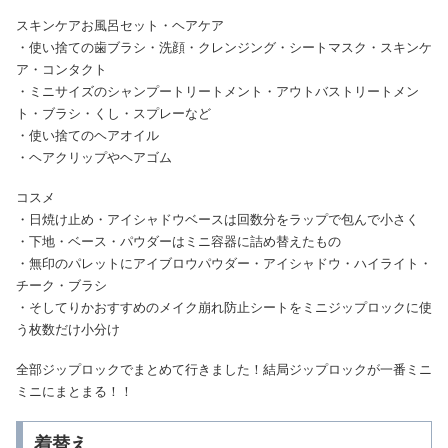
スキンケアお風呂セット・ヘアケア
・使い捨ての歯ブラシ・洗顔・クレンジング・シートマスク・スキンケ
ア・コンタクト
・ミニサイズのシャンプートリートメント・アウトバストリートメン
ト・ブラシ・くし・スプレーなど
・使い捨てのヘアオイル
・ヘアクリップやヘアゴム
コスメ
・日焼け止め・アイシャドウベースは回数分をラップで包んで小さく
・下地・ベース・パウダーはミニ容器に詰め替えたもの
・無印のパレットにアイブロウパウダー・アイシャドウ・ハイライト・
チーク・ブラシ
・そしてりかおすすめのメイク崩れ防止シートをミニジップロックに使
う枚数だけ小分け
全部ジップロックでまとめて行きました！結局ジップロックが一番ミニ
ミニにまとまる！！
着替え