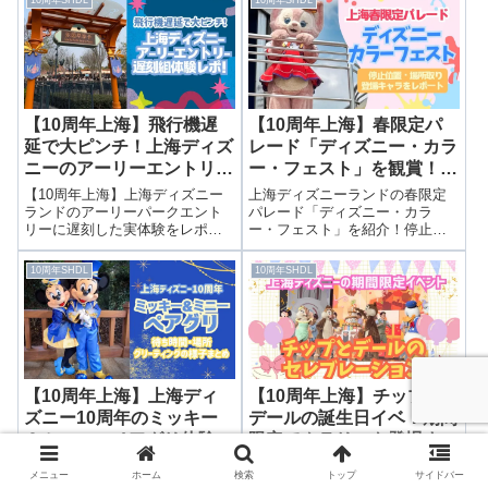
ト前回は上海ディズニー10周年
却方法・料金を徹底解説前回は
限定フードを紹介しました。▶
アドベンチャーアイルのグリー
上海ディズニー10周年の食べ歩
ティング施設を紹介しました。
きフード3選...
▶アドベンチャー...
【10周年上海】飛行機遅
【10周年上海】春限定パ
延で大ピンチ！上海ディズ
レード「ディズニー・カラ
ニーのアーリーエントリー
ー・フェスト」を観賞！停
に滑り込みした遅刻組体験
止位置・登場キャラクタ
【10周年上海】上海ディズニー
上海ディズニーランドの春限定
レポ！
ー・場所取りをレポ
ランドのアーリーパークエント
パレード「ディズニー・カラ
リーに遅刻した実体験をレポ！
ー・フェスト」を紹介！停止位
飛行機遅延後の入園時間、待ち
置、登場キャラクター、場所取
時間、ミッキー＆ミニーグリー
りの様子、実際の鑑賞レポを詳
10周年SHDL
10周年SHDL
ティングの様子などを詳しく紹
しくまとめました。
介します。
【10周年上海】上海ディ
【10周年上海】チップと
ズニー10周年のミッキー
デールの誕生日イベ！期間
＆ミニーのペアグリ体験レ
限定でクラリスも登場する
ポート！待ち時間・場所・
特別なセレブレーション
上海ディズニー10周年のミッキ
こんにちは！いつもブログを読
メニュー
ホーム
検索
トップ
サイドバー
グリーティングの様子まと
ー＆ミニーのペアグリ体験レ
んでいただき、ありがとうござ