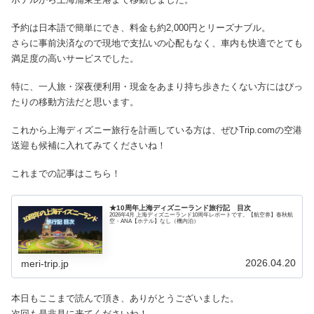
予約は日本語で簡単にでき、料金も約2,000円とリーズナブル。
さらに事前決済なので現地で支払いの心配もなく、車内も快適でとても
満足度の高いサービスでした。
特に、一人旅・深夜便利用・現金をあまり持ち歩きたくない方にはぴっ
たりの移動方法だと思います。
これから上海ディズニー旅行を計画している方は、ぜひTrip.comの空港
送迎も候補に入れてみてくださいね！
これまでの記事はこちら！
★10周年上海ディズニーランド旅行記 目次
2026年4月 上海ディズニーランド10周年レポートです。【航空券】春秋航
空・ANA【ホテル】なし（機内泊）
2026.04.20
meri-trip.jp
本日もここまで読んで頂き、ありがとうございました。
次回も是非見に来てくださいね！