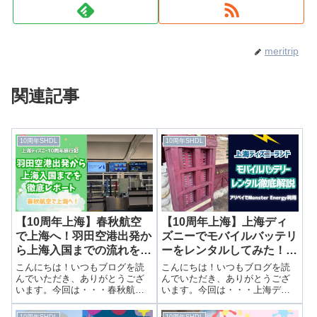
meritrip
関連記事
10周年SHDL
10周年SHDL
【10周年上海】春秋航空
【10周年上海】上海ディ
で上海へ！羽田空港出発か
ズニーでモバイルバッテリ
ら上海入国までの流れを徹
ーをレンタルしてみた！借
底レポート
り方・返却方法・料金を徹
こんにちは！いつもブログを読
こんにちは！いつもブログを読
底解説
んでいただき、ありがとうござ
んでいただき、ありがとうござ
います。今回は・・・春秋航空
います。今回は・・・上海ディ
で上海へ！羽田空港出発から上
ズニーでモバイルバッテリーを
海入国までの流れを徹底レポー
レンタルしてみた！借り方・返
10周年SHDL
10周年SHDL