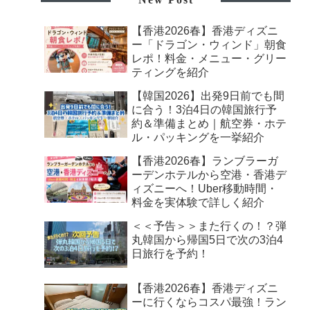
【香港2026春】香港ディズニ
ー「ドラゴン・ウィンド」朝食
レポ！料金・メニュー・グリー
ティングを紹介
【韓国2026】出発9日前でも間
に合う！3泊4日の韓国旅行予
約＆準備まとめ｜航空券・ホテ
ル・パッキングを一挙紹介
【香港2026春】ランブラーガ
ーデンホテルから空港・香港デ
ィズニーへ！Uber移動時間・
料金を実体験で詳しく紹介
＜＜予告＞＞また行くの！？弾
丸韓国から帰国5日で次の3泊4
日旅行を予約！
【香港2026春】香港ディズニ
ーに行くならコスパ最強！ラン