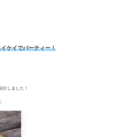
エイケイでパーティー！
紹介しました！
！