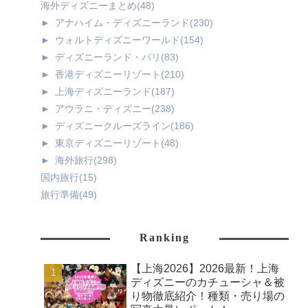
海外ディズニーまとめ
(48)
►
アナハイム・ディズニーランド
(230)
►
ウォルトディズニーワールド
(154)
►
ディズニーランド・パリ
(83)
►
香港ディズニーリゾート
(210)
►
上海ディズニーランド
(187)
►
アウラニ・ディズニー
(238)
►
ディズニークルーズライン
(186)
►
東京ディズニーリゾート
(48)
►
海外旅行
(298)
国内旅行
(15)
旅行準備
(49)
Ranking
【上海2026】2026最新！上海
ディズニーのカチューシャ＆被
り物徹底紹介！種類・売り場の