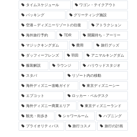
タイムスケジュール
ワゴン・テイクアウト
パッキング
グリーティング施設
空港⇔ディズニーリゾートの往復
アトラクション
海外旅行予約
TDR
開園待ち・アーリー
マジックキングダム
費用
旅行グッズ
ダッフィーフレンズ
羽田
アニマルキングダム
服装解説
ラウンジ
ハリウッドスタジオ
スタバ
リゾート内の移動
海外ディズニー攻略ガイド
東京ディズニーシー
エプコット
ロッカー・ベルデスク
海外ディズニー商業エリア
東京ディズニーランド
観光・街歩き
シャワールーム
ハプニング
プライオリティパス
旅行コスメ
旅行の計画