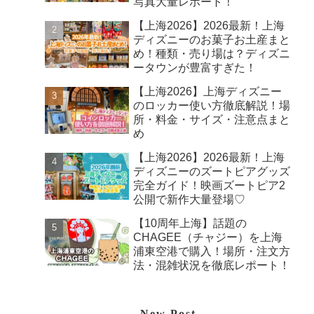
写真大量レポート！
【上海2026】2026最新！上海
ディズニーのお菓子お土産まと
め！種類・売り場は？ディズニ
ータウンが豊富すぎた！
【上海2026】上海ディズニー
のロッカー使い方徹底解説！場
所・料金・サイズ・注意点まと
め
【上海2026】2026最新！上海
ディズニーのズートピアグッズ
完全ガイド！映画ズートピア2
公開で新作大量登場♡
【10周年上海】話題の
CHAGEE（チャジー）を上海
浦東空港で購入！場所・注文方
法・混雑状況を徹底レポート！
New Post