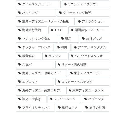
タイムスケジュール
ワゴン・テイクアウト
パッキング
グリーティング施設
空港⇔ディズニーリゾートの往復
アトラクション
海外旅行予約
TDR
開園待ち・アーリー
マジックキングダム
費用
旅行グッズ
ダッフィーフレンズ
羽田
アニマルキングダム
服装解説
ラウンジ
ハリウッドスタジオ
スタバ
リゾート内の移動
海外ディズニー攻略ガイド
東京ディズニーシー
エプコット
ロッカー・ベルデスク
海外ディズニー商業エリア
東京ディズニーランド
観光・街歩き
シャワールーム
ハプニング
プライオリティパス
旅行コスメ
旅行の計画