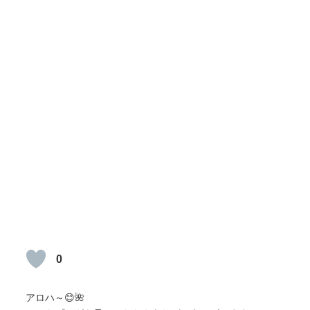
0
アロハ～😊🌺