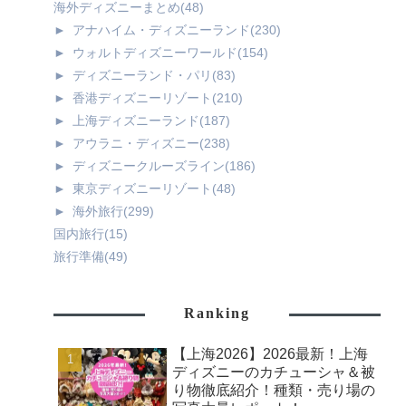
海外ディズニーまとめ
(48)
►
アナハイム・ディズニーランド
(230)
►
ウォルトディズニーワールド
(154)
►
ディズニーランド・パリ
(83)
►
香港ディズニーリゾート
(210)
►
上海ディズニーランド
(187)
►
アウラニ・ディズニー
(238)
►
ディズニークルーズライン
(186)
►
東京ディズニーリゾート
(48)
►
海外旅行
(299)
国内旅行
(15)
旅行準備
(49)
Ranking
【上海2026】2026最新！上海
ディズニーのカチューシャ＆被
り物徹底紹介！種類・売り場の