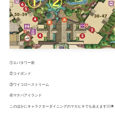
①エバタワー前
②コイポンド
③ワイコロヘストリーム
④マナバアイランド
このほかにキャラクターダイニングのマカヒキでも会えます🙆‍♀️🌟