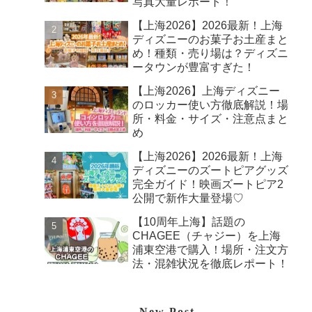
写真大量レポート！
【上海2026】2026最新！上海
ディズニーのお菓子お土産まと
め！種類・売り場は？ディズニ
ータウンが豊富すぎた！
【上海2026】上海ディズニー
のロッカー使い方徹底解説！場
所・料金・サイズ・注意点まと
め
【上海2026】2026最新！上海
ディズニーのズートピアグッズ
完全ガイド！映画ズートピア2
公開で新作大量登場♡
【10周年上海】話題の
CHAGEE（チャジー）を上海
浦東空港で購入！場所・注文方
法・混雑状況を徹底レポート！
New Post