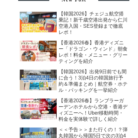
【韓国2026】チェジュ航空搭
乗記！新千歳空港出発から仁川
空港入国・SES登録まで徹底
レポ！
【香港2026春】香港ディズニ
ー「ドラゴン・ウィンド」朝食
レポ！料金・メニュー・グリー
ティングを紹介
【韓国2026】出発9日前でも間
に合う！3泊4日の韓国旅行予
約＆準備まとめ｜航空券・ホテ
ル・パッキングを一挙紹介
【香港2026春】ランブラーガ
ーデンホテルから空港・香港デ
ィズニーへ！Uber移動時間・
料金を実体験で詳しく紹介
＜＜予告＞＞また行くの！？弾
丸韓国から帰国5日で次の3泊4