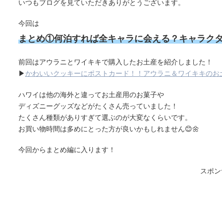
いつもブログを見ていただきありがとうございます。
今回は
まとめ①何泊すれば全キャラに会える？キャラク
前回はアウラニとワイキキで購入したお土産を紹介しました！
▶
かわいいクッキーにポストカード！！アウラニ＆ワイキキのお
ハワイは他の海外と違ってお土産用のお菓子や
ディズニーグッズなどがたくさん売っていました！
たくさん種類がありすぎて選ぶのが大変なくらいです。
お買い物時間は多めにとった方が良いかもしれません😊🌼
今回からまとめ編に入ります！
スポン