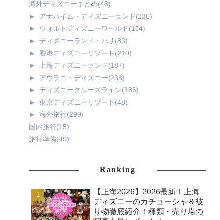
海外ディズニーまとめ
(48)
►
アナハイム・ディズニーランド
(230)
►
ウォルトディズニーワールド
(154)
►
ディズニーランド・パリ
(83)
►
香港ディズニーリゾート
(210)
►
上海ディズニーランド
(187)
►
アウラニ・ディズニー
(238)
►
ディズニークルーズライン
(186)
►
東京ディズニーリゾート
(48)
►
海外旅行
(299)
国内旅行
(15)
旅行準備
(49)
Ranking
【上海2026】2026最新！上海
ディズニーのカチューシャ＆被
り物徹底紹介！種類・売り場の