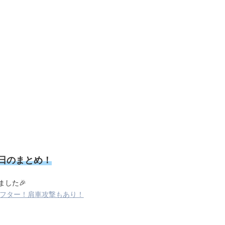
日のまとめ！
ました🎉
フター！肩車攻撃もあり！