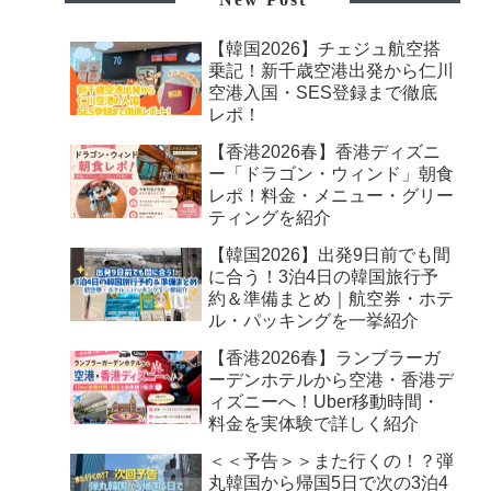
【韓国2026】チェジュ航空搭
乗記！新千歳空港出発から仁川
空港入国・SES登録まで徹底
レポ！
【香港2026春】香港ディズニ
ー「ドラゴン・ウィンド」朝食
レポ！料金・メニュー・グリー
ティングを紹介
【韓国2026】出発9日前でも間
に合う！3泊4日の韓国旅行予
約＆準備まとめ｜航空券・ホテ
ル・パッキングを一挙紹介
【香港2026春】ランブラーガ
ーデンホテルから空港・香港デ
ィズニーへ！Uber移動時間・
料金を実体験で詳しく紹介
＜＜予告＞＞また行くの！？弾
丸韓国から帰国5日で次の3泊4