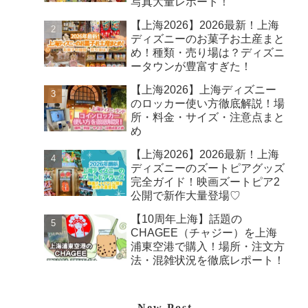
写真大量レポート！
【上海2026】2026最新！上海
ディズニーのお菓子お土産まと
め！種類・売り場は？ディズニ
ータウンが豊富すぎた！
【上海2026】上海ディズニー
のロッカー使い方徹底解説！場
所・料金・サイズ・注意点まと
め
【上海2026】2026最新！上海
ディズニーのズートピアグッズ
完全ガイド！映画ズートピア2
公開で新作大量登場♡
【10周年上海】話題の
CHAGEE（チャジー）を上海
浦東空港で購入！場所・注文方
法・混雑状況を徹底レポート！
New Post