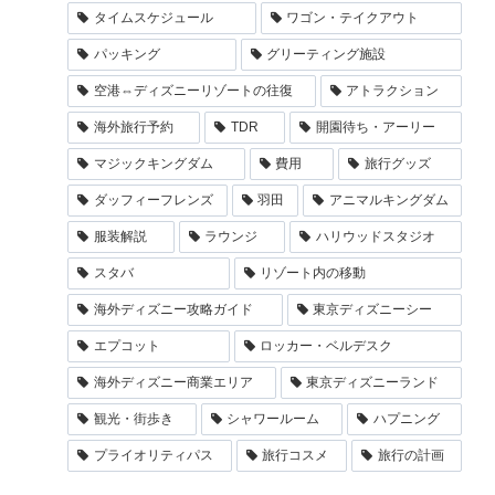
タイムスケジュール
ワゴン・テイクアウト
パッキング
グリーティング施設
空港⇔ディズニーリゾートの往復
アトラクション
海外旅行予約
TDR
開園待ち・アーリー
マジックキングダム
費用
旅行グッズ
ダッフィーフレンズ
羽田
アニマルキングダム
服装解説
ラウンジ
ハリウッドスタジオ
スタバ
リゾート内の移動
海外ディズニー攻略ガイド
東京ディズニーシー
エプコット
ロッカー・ベルデスク
海外ディズニー商業エリア
東京ディズニーランド
観光・街歩き
シャワールーム
ハプニング
プライオリティパス
旅行コスメ
旅行の計画