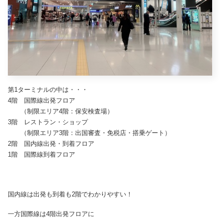
第1ターミナルの中は・・・
4階　国際線出発フロア
　　（制限
エリア4階：保安検査場）
3階　レストラン・ショップ
　　（制限エリア3階：出国審査・免税店・搭乗ゲート）
2階　国内線出発・到着フロア
1階　国際線到着フロア
国内線は出発も到着も2階でわかりやすい！
一方国際線は4階出発フロアに