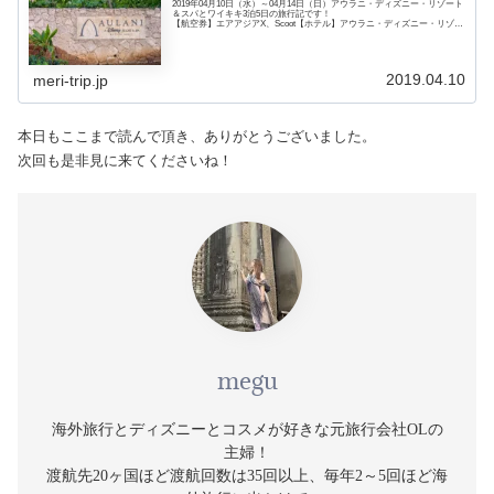
2019年04月10日（水）～04月14日（日）アウラニ・ディズニー・リゾート
＆スパとワイキキ3泊5日の旅行記です！
【航空券】エアアジアX、Scoot【ホテル】アウラニ・ディズニー・リゾー
ト＆スパ、ショアラインホテル・ワイキキ
2019.04.10
meri-trip.jp
本日もここまで読んで頂き、ありがとうございました。
次回も是非見に来てくださいね！
megu
海外旅行とディズニーとコスメが好きな元旅行会社OLの
主婦！
渡航先20ヶ国ほど渡航回数は35回以上、毎年2～5回ほど海