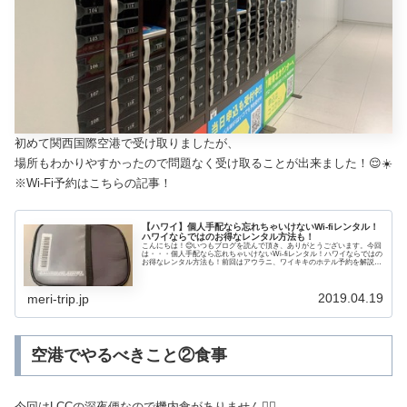
初めて関西国際空港で受け取りましたが、
場所もわかりやすかったので問題なく受け取ることが出来ました！😌☀️
※Wi-Fi予約はこちらの記事！
【ハワイ】個人手配なら忘れちゃいけないWi-fiレンタル！
ハワイならではのお得なレンタル方法も！
こんにちは！😊いつもブログを読んで頂き、ありがとうございます。今回
は・・・個人手配なら忘れちゃいけないWi-fiレンタル！ハワイならではの
お得なレンタル方法も！前回はアウラニ、ワイキキのホテル予約を解説し
ました😆💓▶ アウラニ予約はミッキーネットが便利！支払いはM割引利用
で更にお得に！▶ 早期予約で...
2019.04.19
meri-trip.jp
空港でやるべきこと②食事
今回はLCCの深夜便なので機内食がありません🙆‍♀️