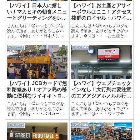
【ハワイ】日本人に嬉し
【ハワイ】お土産とアサイ
い！マカヒキの朝食メニュ
ーボウルはここ！アクセス
ーとグリーティングをレポ
抜群のロイヤル・ハワイア
ート！
ン・センターへ！
こんにちは！😊いつもブログを
こんにちは！😊いつもブログを
読んで頂き、ありがとうござい
読んで頂き、ありがとうござい
ます。今回は・・・日本人に嬉
ます。今回は・・・お土産とア
しい！マカヒキの朝食メニュー
サイーボウルはここ！アクセス
とグリーティングをレポート！
抜群のロイヤル・ハワイアン・
ハワイ2019
ハワイ2019
前回は朝のビーチとマカヒキの
センターへ！前回はTギャラリア
ミッキーグリをご紹介しました
内の楽天カードラウンジについ
👏🌟▶アウラニの朝食は“マカヒ
てご紹介しました😌✨▶ 楽天カ
キ”のキャラク...
ード提示で利...
【ハワイ】JCBカードで無
【ハワイ】ウェブチェック
料路線あり！オアフ島の移
インなし！大行列に要注意
動に便利なワイキキトロリ
のエアアジアホノルル行き
ーをご紹介！
のチェックインをレポー
こんにちは！😊いつもブログを
こんにちは！😊いつもブログを
ト！
読んで頂き、ありがとうござい
読んで頂き、ありがとうござい
ます。今回は・・・JCBカード
ます。今回は・・・ウェブチェ
で無料路線あり！オアフ島の移
ックインなし！大行列に要注意
動に便利なワイキキトロリーを
のエアアジアホノルル行きのチ
ハワイ2019
ハワイ2019
ご紹介！前回は
ェックインをレポート！前回は
TUCKER&BEVVY PICNIC
KIXエアポートラウンジについて
FOODについてご紹介しました☕️
ご紹介しました😊🎀▶ 24時間営