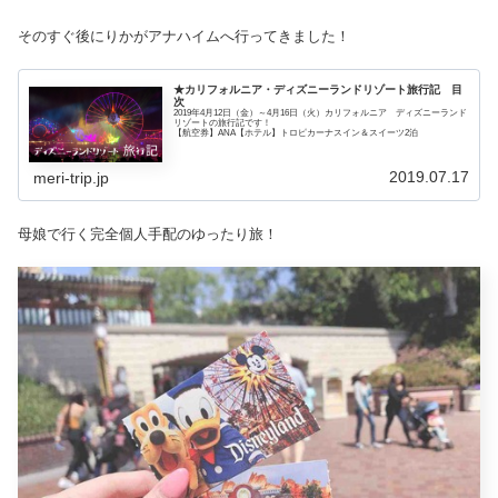
そのすぐ後にりかがアナハイムへ行ってきました！
★カリフォルニア・ディズニーランドリゾート旅行記 目
次
2019年4月12日（金）～4月16日（火）カリフォルニア ディズニーランド
リゾートの旅行記です！
【航空券】ANA【ホテル】トロピカーナスイン＆スイーツ2泊
2019.07.17
meri-trip.jp
母娘で行く完全個人手配のゆったり旅！