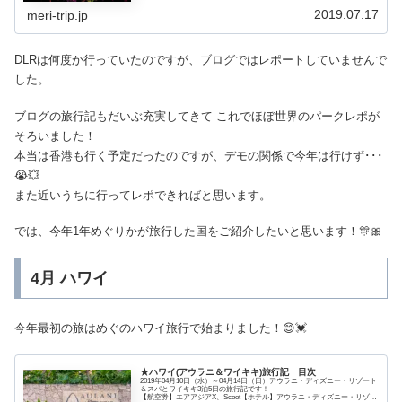
2019.07.17
meri-trip.jp
DLRは何度か行っていたのですが、ブログではレポートしていませんで
した。
ブログの旅行記もだいぶ充実してきて これでほぼ世界のパークレポが
そろいました！
本当は香港も行く予定だったのですが、デモの関係で今年は行けず･･･
😭💥
また近いうちに行ってレポできればと思います。
では、今年1年めぐりかが旅行した国をご紹介したいと思います！🎊🎀
4月 ハワイ
今年最初の旅はめぐのハワイ旅行で始まりました！😊💓
★ハワイ(アウラニ＆ワイキキ)旅行記 目次
2019年04月10日（水）～04月14日（日）アウラニ・ディズニー・リゾート
＆スパとワイキキ3泊5日の旅行記です！
【航空券】エアアジアX、Scoot【ホテル】アウラニ・ディズニー・リゾー