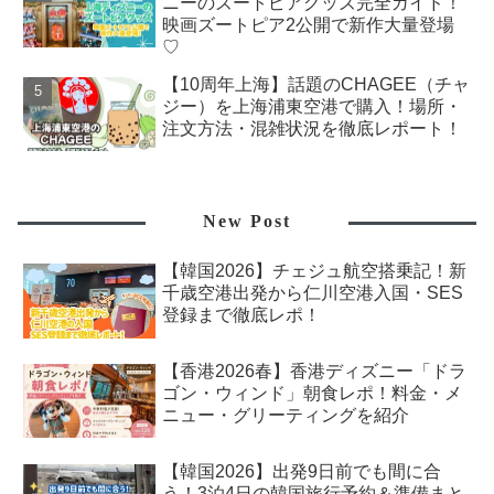
ニーのズートピアグッズ完全ガイド！
映画ズートピア2公開で新作大量登場
♡
【10周年上海】話題のCHAGEE（チャ
ジー）を上海浦東空港で購入！場所・
注文方法・混雑状況を徹底レポート！
New Post
【韓国2026】チェジュ航空搭乗記！新
千歳空港出発から仁川空港入国・SES
登録まで徹底レポ！
【香港2026春】香港ディズニー「ドラ
ゴン・ウィンド」朝食レポ！料金・メ
ニュー・グリーティングを紹介
【韓国2026】出発9日前でも間に合
う！3泊4日の韓国旅行予約＆準備まと