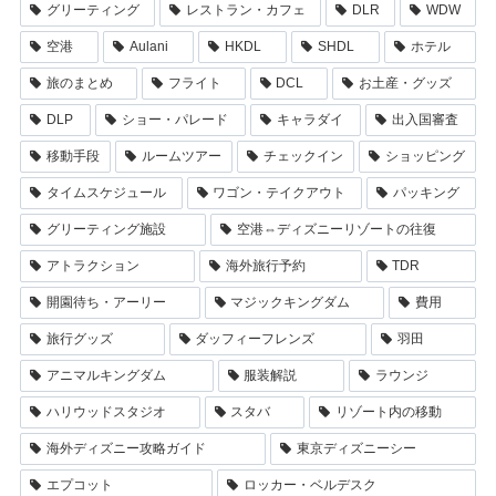
グリーティング
レストラン・カフェ
DLR
WDW
空港
Aulani
HKDL
SHDL
ホテル
旅のまとめ
フライト
DCL
お土産・グッズ
DLP
ショー・パレード
キャラダイ
出入国審査
移動手段
ルームツアー
チェックイン
ショッピング
タイムスケジュール
ワゴン・テイクアウト
パッキング
グリーティング施設
空港⇔ディズニーリゾートの往復
アトラクション
海外旅行予約
TDR
開園待ち・アーリー
マジックキングダム
費用
旅行グッズ
ダッフィーフレンズ
羽田
アニマルキングダム
服装解説
ラウンジ
ハリウッドスタジオ
スタバ
リゾート内の移動
海外ディズニー攻略ガイド
東京ディズニーシー
エプコット
ロッカー・ベルデスク