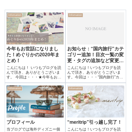
Infomation
Infomation
今年もお世話になりまし
お知らせ：“国内旅行”カテ
た！めぐりかの2020年ま
ゴリー追加！目次一覧の変
とめ！
更・タグの追加など変更点
を紹介！
こんにちは！ いつもブログを読
こんにちは！いつもブログを読
んで頂き、ありがとうございま
んで頂き、ありがとうございま
す。 今回は・・・★今年もお世
す。今回は・・・“国内旅行”カテ
話になりました！めぐりかの
ゴリー追加！目次一覧の変更・
2020年まとめ！2020年最終日で
タグの追加など変更点を紹介！
Infomation
Infomation
すね。あっという間すぎて明日
ライブドアブログから引っ越し
から新年を迎える気がしません
てきてもうすぐ1年！(ブログを始
💦 今日は毎年恒例の2020年振
めてから3年10ヶ月25日！)丁度
り...
引...
プロフィール
“meritrip”引っ越し完了！
当ブログでは海外ディズニー個
こんにちは！いつもブログを読