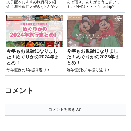
人手配＆おすすめ旅行術を紹
んで頂き、ありがとうございま
介！海外旅行大好きな2人が少な
す。今回は・・・ “meritrip”引っ
い有休を駆使して満喫した旅行
越し完了！ 引っ越しを宣言した3
をレポートしていきます。憧れ
月9日から作業を続けてやっとこ
Infomation
Infomation
の海外ディズニー制覇までの道
の報告ができます！！！！昨日
のりを徹底レポート！予約方
ライブドアブログでもお伝えし
法・必要な準備、荷物のパッキ
ましたが、本日 3月28...
ングから空港ホテル...
今年もお世話になりまし
今年もお世話になりまし
た！めぐりかの2024年ま
た！めぐりかの2023年ま
とめ！
とめ！
毎年恒例の1年振り返り！
毎年恒例の1年振り返り！
コメント
コメントを書き込む