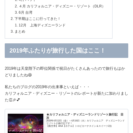
４月 カリフォルニア・ディズニー・リゾート（DLR）
6月 台湾
下半期はここに行ってきた！
12月 上海ディズニーランド
まとめ
2019年ふたりが旅行した国はここ！
2019年は天皇陛下の即位関係で祝日がたくさんあったので旅行もはか
どりましたね😆
私たちのブログの2019年の出来事といえば・・・
カリフォルニア・ディズニー・リゾートのレポートが新たに加わりまし
た👏🎉💕
★カリフォルニア・ディズニーランドリゾート旅行記 目
次
2019年4月12日（金）～4月16日（火）カリフォルニア ディズニーランド
リゾートの旅行記です！
【航空券】ANA【ホテル】トロピカーナスイン＆スイーツ2泊