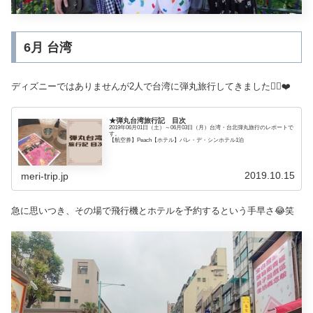
6月 台湾
ディズニーではありませんが2人で台湾に弾丸旅行してきました🙆‍♀️❤️
★弾丸台湾旅行記 目次
2019年06月01日（土）～06月03日（月）台湾・台北弾丸旅行のレポートで
す。
【航空券】Peach【ホテル】パレ・デ・シンホテル1泊
2019.10.15
meri-trip.jp
急に思いつき、その場で飛行機とホテルを予約するという手早さ😂笑