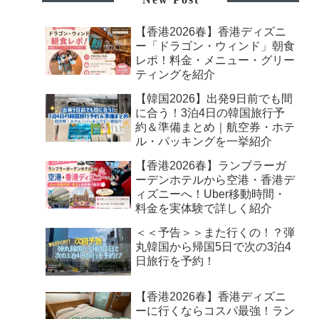
【香港2026春】香港ディズニ
ー「ドラゴン・ウィンド」朝食
レポ！料金・メニュー・グリー
ティングを紹介
【韓国2026】出発9日前でも間
に合う！3泊4日の韓国旅行予
約＆準備まとめ｜航空券・ホテ
ル・パッキングを一挙紹介
【香港2026春】ランブラーガ
ーデンホテルから空港・香港デ
ィズニーへ！Uber移動時間・
料金を実体験で詳しく紹介
＜＜予告＞＞また行くの！？弾
丸韓国から帰国5日で次の3泊4
日旅行を予約！
【香港2026春】香港ディズニ
ーに行くならコスパ最強！ラン