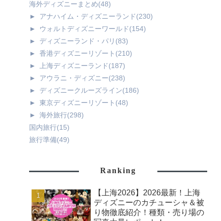
海外ディズニーまとめ
(48)
►
アナハイム・ディズニーランド
(230)
►
ウォルトディズニーワールド
(154)
►
ディズニーランド・パリ
(83)
►
香港ディズニーリゾート
(210)
►
上海ディズニーランド
(187)
►
アウラニ・ディズニー
(238)
►
ディズニークルーズライン
(186)
►
東京ディズニーリゾート
(48)
►
海外旅行
(298)
国内旅行
(15)
旅行準備
(49)
Ranking
【上海2026】2026最新！上海
ディズニーのカチューシャ＆被
り物徹底紹介！種類・売り場の