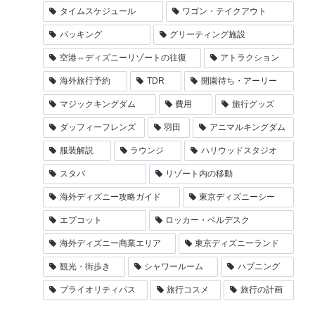
タイムスケジュール
ワゴン・テイクアウト
パッキング
グリーティング施設
空港⇔ディズニーリゾートの往復
アトラクション
海外旅行予約
TDR
開園待ち・アーリー
マジックキングダム
費用
旅行グッズ
ダッフィーフレンズ
羽田
アニマルキングダム
服装解説
ラウンジ
ハリウッドスタジオ
スタバ
リゾート内の移動
海外ディズニー攻略ガイド
東京ディズニーシー
エプコット
ロッカー・ベルデスク
海外ディズニー商業エリア
東京ディズニーランド
観光・街歩き
シャワールーム
ハプニング
プライオリティパス
旅行コスメ
旅行の計画