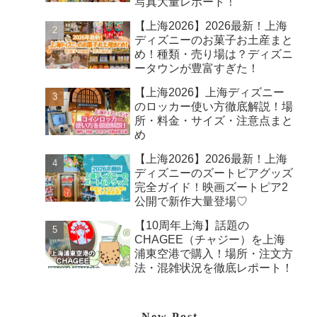
写真大量レポート！
【上海2026】2026最新！上海
ディズニーのお菓子お土産まと
め！種類・売り場は？ディズニ
ータウンが豊富すぎた！
【上海2026】上海ディズニー
のロッカー使い方徹底解説！場
所・料金・サイズ・注意点まと
め
【上海2026】2026最新！上海
ディズニーのズートピアグッズ
完全ガイド！映画ズートピア2
公開で新作大量登場♡
【10周年上海】話題の
CHAGEE（チャジー）を上海
浦東空港で購入！場所・注文方
法・混雑状況を徹底レポート！
New Post