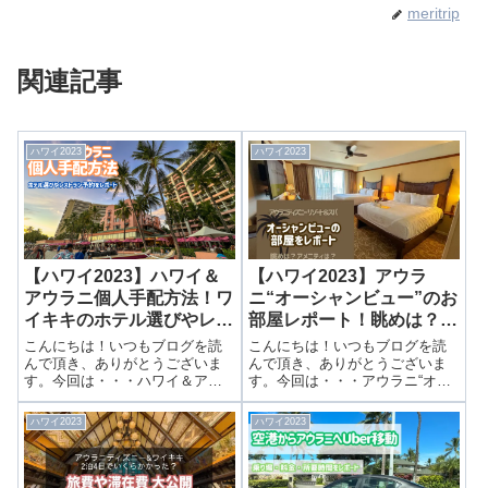
meritrip
関連記事
ハワイ2023
ハワイ2023
【ハワイ2023】ハワイ＆
【ハワイ2023】アウラ
アウラニ個人手配方法！ワ
ニ“オーシャンビュー”のお
イキキのホテル選びやレス
部屋レポート！眺めは？ア
トランも解説！
メニティは？
こんにちは！いつもブログを読
こんにちは！いつもブログを読
んで頂き、ありがとうございま
んで頂き、ありがとうございま
す。今回は・・・ハワイ＆アウ
す。今回は・・・アウラニ“オー
ラニ個人手配方法！ワイキキの
シャンビュー”のお部屋レポー
ホテル選びやレストランも解
ト！眺めは？アメニティは？前
ハワイ2023
ハワイ2023
説！前回は2日間で会えるキャラ
回は空港からアウラニまでの移
クターを紹介しました。▶ 土日
動を紹介しました。▶ ホノルル
２日間で誰に会えた？開催場所
空港からアウラニへUberで移
や混雑状況など...
動！乗り場...