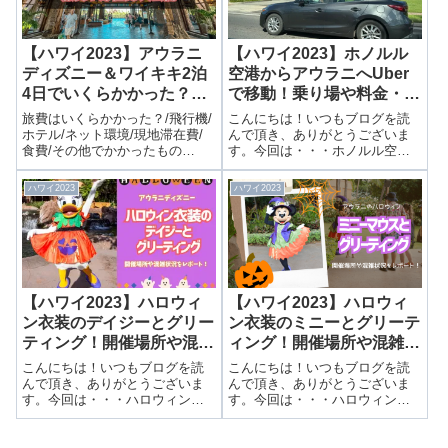
【ハワイ2023】アウラニ
【ハワイ2023】ホノルル
ディズニー＆ワイキキ2泊
空港からアウラニへUber
4日でいくらかかった？旅
で移動！乗り場や料金・所
費から滞在費まで大公開！
要時間をレポート！
旅費はいくらかかった？/飛行機/
こんにちは！いつもブログを読
ホテル/ネット環境/現地滞在費/
んで頂き、ありがとうございま
食費/その他でかかったもの
す。今回は・・・ホノルル空港
は･･･？/お土産/移動費
からアウラニへUberで移動！乗
り場や料金・所要時間をレポー
ハワイ2023
ハワイ2023
ト！前回は日本出国からハワイ
入国までを紹介しました。▶ホ
ノルル空港の入国審査は厳し
い！日本出国か...
【ハワイ2023】ハロウィ
【ハワイ2023】ハロウィ
ン衣装のデイジーとグリー
ン衣装のミニーとグリーテ
ティング！開催場所や混雑
ィング！開催場所や混雑状
状況をレポート！
況をレポート！
こんにちは！いつもブログを読
こんにちは！いつもブログを読
んで頂き、ありがとうございま
んで頂き、ありがとうございま
す。今回は・・・ハロウィン衣
す。今回は・・・ハロウィン衣
装のデイジーとグリーティン
装のミニーとグリーティング！
グ！開催場所や混雑状況をレポ
開催場所や混雑状況をレポー
ート！前回はミニーとのグリー
ト！前回はミッキーとのグリー