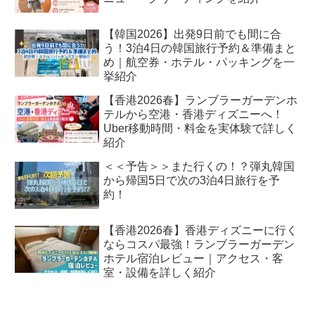
【韓国2026】出発9日前でも間に合
う！3泊4日の韓国旅行予約＆準備まと
め｜航空券・ホテル・パッキングを一
挙紹介
【香港2026春】ランブラーガーデンホ
テルから空港・香港ディズニーへ！
Uber移動時間・料金を実体験で詳しく
紹介
＜＜予告＞＞また行くの！？弾丸韓国
から帰国5日で次の3泊4日旅行を予
約！
【香港2026春】香港ディズニーに行く
ならコスパ最強！ランブラーガーデン
ホテル宿泊レビュー｜アクセス・客
室・設備を詳しく紹介