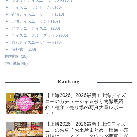
►
ウォルトディズニーワールド
(154)
►
ディズニーランド・パリ
(83)
►
香港ディズニーリゾート
(210)
►
上海ディズニーランド
(187)
►
アウラニ・ディズニー
(238)
►
ディズニークルーズライン
(186)
►
東京ディズニーリゾート
(48)
►
海外旅行
(298)
国内旅行
(15)
旅行準備
(49)
Ranking
【上海2026】2026最新！上海ディズ
ニーのカチューシャ＆被り物徹底紹
介！種類・売り場の写真大量レポー
ト！
【上海2026】2026最新！上海ディズ
ニーのお菓子お土産まとめ！種類・売
り場は？ディズニータウンが豊富すぎ