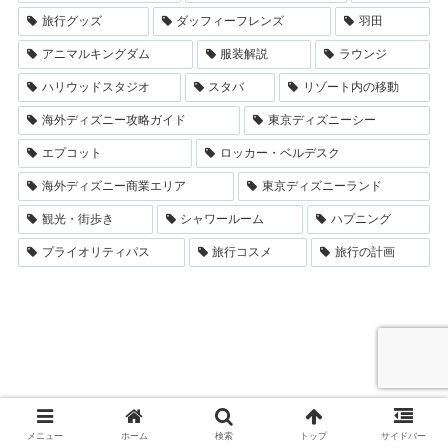
旅行グッズ
ダッフィーフレンズ
羽田
アニマルキングダム
服装解説
ラウンジ
ハリウッドスタジオ
スタバ
リゾート内の移動
海外ディズニー攻略ガイド
東京ディズニーシー
エプコット
ロッカー・ベルデスク
海外ディズニー商業エリア
東京ディズニーランド
観光・街歩き
シャワールーム
ハプニング
プライオリティパス
旅行コスメ
旅行の計画
メニュー
ホーム
検索
トップ
サイドバー