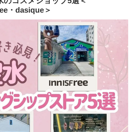
聖水のコスメショップ5選＜
ree・dasique＞