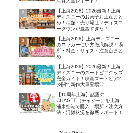
写真大量レポート！
【上海2026】2026最新！上海
ディズニーのお菓子お土産まと
め！種類・売り場は？ディズニ
ータウンが豊富すぎた！
【上海2026】上海ディズニー
のロッカー使い方徹底解説！場
所・料金・サイズ・注意点まと
め
【上海2026】2026最新！上海
ディズニーのズートピアグッズ
完全ガイド！映画ズートピア2
公開で新作大量登場♡
【10周年上海】話題の
CHAGEE（チャジー）を上海
浦東空港で購入！場所・注文方
法・混雑状況を徹底レポート！
New Post