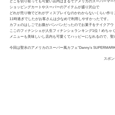
どこを切り取っても可愛い店内はまるでアメリカのスーパーマー
ショッピングカートやスーパーのアイテムが盛り沢山で
どれが売り物でどれがディスプレイなのかわからないくらい作り
11時過ぎでしたがお客さんは少なめで利用しやすかったです。
カフェのはしごでお腹がパンパンだったのでお菓子をテイクアウ
ここのフィナンシェが人生フィナンシェランキング1位！めちゃ
メニューも美味しいし店内も可愛くてハッピーになれるので、聖
今回は聖水のアメリカのスーパー風カフェ“Danny’s SUPERMAR
スポン