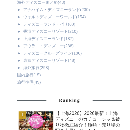
海外ディズニーまとめ
(48)
►
アナハイム・ディズニーランド
(230)
►
ウォルトディズニーワールド
(154)
►
ディズニーランド・パリ
(83)
►
香港ディズニーリゾート
(210)
►
上海ディズニーランド
(187)
►
アウラニ・ディズニー
(238)
►
ディズニークルーズライン
(186)
►
東京ディズニーリゾート
(48)
►
海外旅行
(298)
国内旅行
(15)
旅行準備
(49)
Ranking
【上海2026】2026最新！上海
ディズニーのカチューシャ＆被
り物徹底紹介！種類・売り場の