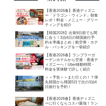
【香港2026春】香港ディズニ
ー「ドラゴン・ウィンド」朝食
レポ！料金・メニュー・グリー
ティングを紹介
【韓国2026】出発9日前でも間
に合う！3泊4日の韓国旅行予
約＆準備まとめ｜航空券・ホテ
ル・パッキングを一挙紹介
【香港2026春】ランブラーガ
ーデンホテルから空港・香港デ
ィズニーへ！Uber移動時間・
料金を実体験で詳しく紹介
＜＜予告＞＞また行くの！？弾
丸韓国から帰国5日で次の3泊4
日旅行を予約！
【香港2026春】香港ディズニ
ーに行くならコスパ最強！ラン