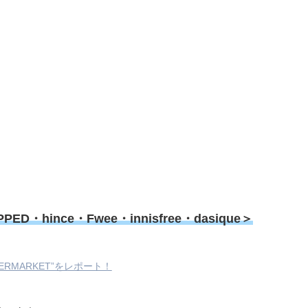
ince・Fwee・innisfree・dasique＞
ERMARKET”をレポート！