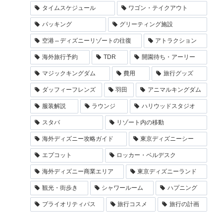
タイムスケジュール
ワゴン・テイクアウト
パッキング
グリーティング施設
空港⇔ディズニーリゾートの往復
アトラクション
海外旅行予約
TDR
開園待ち・アーリー
マジックキングダム
費用
旅行グッズ
ダッフィーフレンズ
羽田
アニマルキングダム
服装解説
ラウンジ
ハリウッドスタジオ
スタバ
リゾート内の移動
海外ディズニー攻略ガイド
東京ディズニーシー
エプコット
ロッカー・ベルデスク
海外ディズニー商業エリア
東京ディズニーランド
観光・街歩き
シャワールーム
ハプニング
プライオリティパス
旅行コスメ
旅行の計画