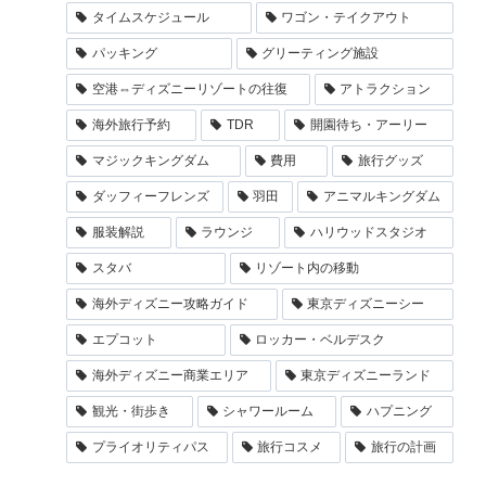
タイムスケジュール
ワゴン・テイクアウト
パッキング
グリーティング施設
空港⇔ディズニーリゾートの往復
アトラクション
海外旅行予約
TDR
開園待ち・アーリー
マジックキングダム
費用
旅行グッズ
ダッフィーフレンズ
羽田
アニマルキングダム
服装解説
ラウンジ
ハリウッドスタジオ
スタバ
リゾート内の移動
海外ディズニー攻略ガイド
東京ディズニーシー
エプコット
ロッカー・ベルデスク
海外ディズニー商業エリア
東京ディズニーランド
観光・街歩き
シャワールーム
ハプニング
プライオリティパス
旅行コスメ
旅行の計画