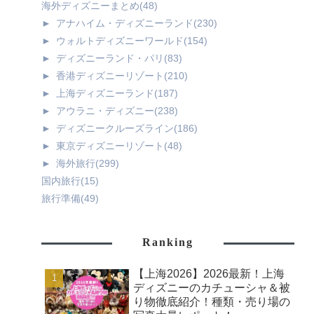
海外ディズニーまとめ
(48)
►
アナハイム・ディズニーランド
(230)
►
ウォルトディズニーワールド
(154)
►
ディズニーランド・パリ
(83)
►
香港ディズニーリゾート
(210)
►
上海ディズニーランド
(187)
►
アウラニ・ディズニー
(238)
►
ディズニークルーズライン
(186)
►
東京ディズニーリゾート
(48)
►
海外旅行
(299)
国内旅行
(15)
旅行準備
(49)
Ranking
【上海2026】2026最新！上海
ディズニーのカチューシャ＆被
り物徹底紹介！種類・売り場の