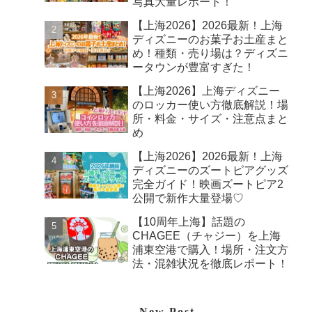
写真大量レポート！
【上海2026】2026最新！上海
ディズニーのお菓子お土産まと
め！種類・売り場は？ディズニ
ータウンが豊富すぎた！
【上海2026】上海ディズニー
のロッカー使い方徹底解説！場
所・料金・サイズ・注意点まと
め
【上海2026】2026最新！上海
ディズニーのズートピアグッズ
完全ガイド！映画ズートピア2
公開で新作大量登場♡
【10周年上海】話題の
CHAGEE（チャジー）を上海
浦東空港で購入！場所・注文方
法・混雑状況を徹底レポート！
New Post