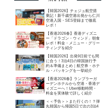
【韓国2026】チェジュ航空搭
乗記！新千歳空港出発から仁川
空港入国・SES登録まで徹底
レポ！
【香港2026春】香港ディズニ
ー「ドラゴン・ウィンド」朝食
レポ！料金・メニュー・グリー
ティングを紹介
【韓国2026】出発9日前でも間
に合う！3泊4日の韓国旅行予
約＆準備まとめ｜航空券・ホテ
ル・パッキングを一挙紹介
【香港2026春】ランブラーガ
ーデンホテルから空港・香港デ
ィズニーへ！Uber移動時間・
料金を実体験で詳しく紹介
＜＜予告＞＞また行くの！？弾
丸韓国から帰国5日で次の3泊4