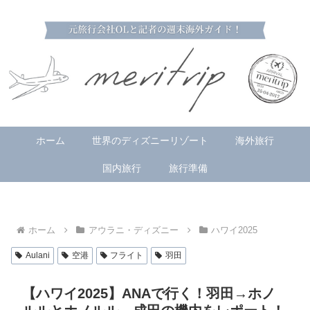
ホーム
世界のディズニーリゾート
海外旅行
国内旅行
旅行準備
ホーム
アウラニ・ディズニー
ハワイ2025
Aulani
空港
フライト
羽田
【ハワイ2025】ANAで行く！羽田→ホノ