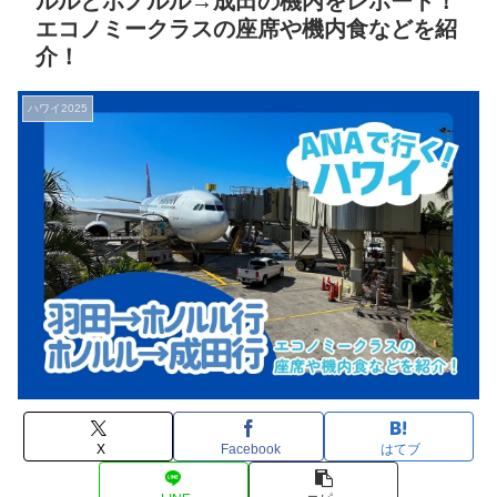
ルルとホノルル→成田の機内をレポート！
エコノミークラスの座席や機内食などを紹
介！
ハワイ2025
X
Facebook
はてブ