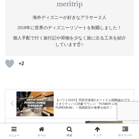
meritrip
海外ディズニーが好きなアラサー２人
2018年に世界のディズニーリゾートを制覇しました！
個人手配で行く旅行記や荷物を少なく旅に出る工夫を紹介
しています☝️✨
+2
【ハワイ2025】羽田空港第2ターミナル国際線のプラ
イオリティパス対象ラウンジ「POWER LOUNGE
PUREMIUM」！混雑状況や食事を紹介！
【ハワイ2025】MPC（モバイル・パスポート・コン
トロール）を使って待ち時間を短縮！ハワイの入国審
メニュー
ホーム
検索
トップ
サイドバー
査の様子をレポート！