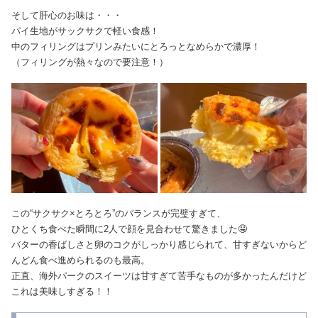
そして肝心のお味は・・・
パイ生地がサックサクで軽い食感！
中のフィリングはプリンみたいにとろっとなめらかで濃厚！
（フィリングが熱々なので要注意！）
この“サクサク×とろとろ”のバランスが完璧すぎて、
ひとくち食べた瞬間に2人で顔を見合わせて驚きました🤤
バターの香ばしさと卵のコクがしっかり感じられて、甘すぎないからど
んどん食べ進められるのも最高。
正直、海外パークのスイーツは甘すぎて苦手なものが多かったんだけど
これは美味しすぎる！！