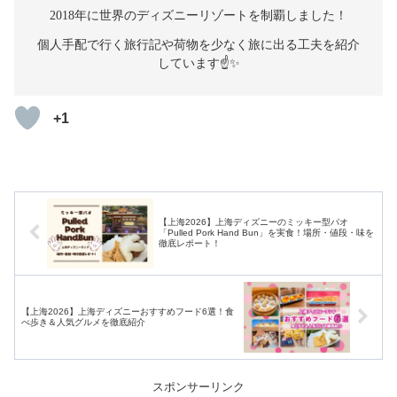
2018年に世界のディズニーリゾートを制覇しました！
個人手配で行く旅行記や荷物を少なく旅に出る工夫を紹介
しています☝️✨
+1
【上海2026】上海ディズニーのミッキー型パオ
「Pulled Pork Hand Bun」を実食！場所・値段・味を
徹底レポート！
【上海2026】上海ディズニーおすすめフード6選！食
べ歩き＆人気グルメを徹底紹介
スポンサーリンク