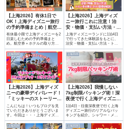
【上海2026】有休1日で
【上海2026】上海ディズ
OK！上海ディズニー旅行
ニー旅行これに注意！治
の予約準備まとめ｜航空
安・物価・支払い方法・ト
券・ホテル・移動・ネット
イレ・冬の寒さ・ネット環
有休最小限で上海ディズニーを2
上海ディズニーランドに1泊4日
通信・保険
境を解説！
日楽しむための予約準備まと
で行ってきた体験談をもとに、
め。航空券＋ホテルの取り方、
治安・物価・支払い方法・トイ
空港送迎、ネット通信
レ事情・冬の気温・ネット環境
（ahamo・au海外放題）、海外
を詳しく解説。初めて・久しぶ
上海2026
上海2026
旅行保険まで詳しく解説！
りの方必見！
【上海2026】上海ディズ
【上海2026】我慢しない
ニーの豪華デイパレード！
7kg制限パッキング術！深
「ミッキーのストーリーブ
夜便で行く上海ディズニー
ック・エクスプレス」鑑賞
1泊4日旅！
こんにちは！いつもブログを見
1泊4日・往復深夜便で行く上海
ガイド！ルート・時間・見
ていただきありがとうございま
ディズニー旅行のリアルなパッ
す。今回は・・・上海ディズニ
キングを紹介。シャワー・メイ
どころ
ーの豪華デイパレード！「ミッ
ク回数を想定した7kg以下の工夫
キーのストーリーブック・エク
や、服・コスメの軽量化テクを
上海2026
上海2026
スプレス」鑑賞ガイド【ルー
詳しく解説します。