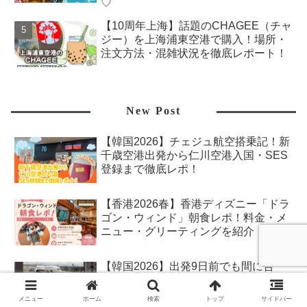
♡
【10周年上海】話題のCHAGEE（チャ
ジー）を上海浦東空港で購入！場所・
注文方法・混雑状況を徹底レポート！
New Post
【韓国2026】チェジュ航空搭乗記！新
千歳空港出発から仁川空港入国・SES
登録まで徹底レポ！
【香港2026春】香港ディズニー「ドラ
ゴン・ウィンド」朝食レポ！料金・メ
ニュー・グリーティングを紹介
【韓国2026】出発9日前でも間に合
う！3泊4日の韓国旅行予約＆準備まと
め｜航空券・ホテル・パッキングを一
メニュー
ホーム
検索
トップ
サイドバー