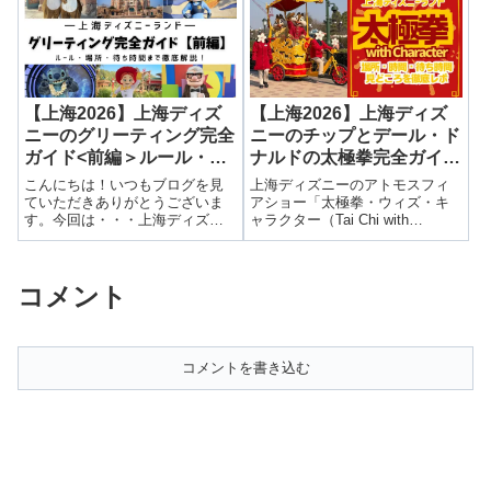
ト・時間・見どころ】前回はア
トモスショーの太極拳を紹介し
ました。▶上海ディ...
【上海2026】上海ディズ
【上海2026】上海ディズ
ニーのグリーティング完全
ニーのチップとデール・ド
ガイド<前編＞ルール・場
ナルドの太極拳完全ガイ
所・待ち時間まで徹底解
ド！場所・時間・待ち時
こんにちは！いつもブログを見
上海ディズニーのアトモスフィ
説！
間・見どころを徹底レポ
ていただきありがとうございま
アショー「太極拳・ウィズ・キ
す。今回は・・・上海ディズニ
ャラクター（Tai Chi with
ーのグリーティング完全ガイド<
Character）」を徹底レポ。開催
前編＞ルール・場所・待ち時間
場所・時間・待ち時間・混雑状
まで徹底解説！前回は小籠包な
況・所要時間・見どころを詳し
コメント
どが楽しめるミッキー＆パル
く紹介。中国語がわからなくて
ズ・マーケット・カフェを紹介
も楽しめるかも解説します。
しました。▶上海...
コメントを書き込む