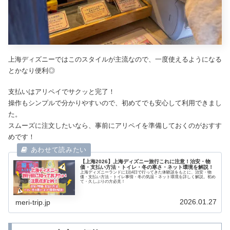
上海ディズニーではこのスタイルが主流なので、一度使えるようになる
とかなり便利◎
支払いはアリペイでサクッと完了！
操作もシンプルで分かりやすいので、初めてでも安心して利用できまし
た。
スムーズに注文したいなら、事前にアリペイを準備しておくのがおすす
めです！
【上海2026】上海ディズニー旅行これに注意！治安・物
価・支払い方法・トイレ・冬の寒さ・ネット環境を解説！
上海ディズニーランドに1泊4日で行ってきた体験談をもとに、治安・物
価・支払い方法・トイレ事情・冬の気温・ネット環境を詳しく解説。初め
て・久しぶりの方必見！
2026.01.27
meri-trip.jp