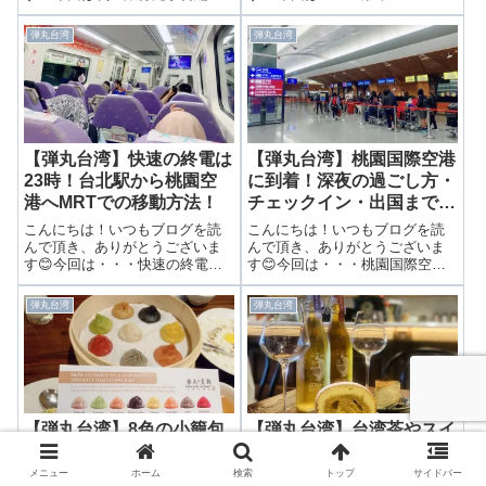
す！🎉＜＜予告＞＞女子旅必
レ・デ・シンホテル“スーペリア
見！次の旅行記は弾丸旅行でき
ツイン”のお部屋紹介！ 前回は台
弾丸台湾
弾丸台湾
るこの国！7月から続いたアナハ
北駅からホテルまでの移動をご
イムのレポートが終わりまし
紹介しました😆💓 ▶ 台北駅直結
た！ハワイ・アナハイムと順調
の高級ホテル！パレ・デ・シン
にディズニーリゾー...
ホテ...
【弾丸台湾】快速の終電は
【弾丸台湾】桃園国際空港
23時！台北駅から桃園空
に到着！深夜の過ごし方・
港へMRTでの移動方法！
チェックイン・出国までを
徹底レポート！
こんにちは！いつもブログを読
こんにちは！いつもブログを読
んで頂き、ありがとうございま
んで頂き、ありがとうございま
す😊今回は・・・快速の終電は
す😊今回は・・・桃園国際空港
23時！台北駅から桃園空港へ
に到着！深夜の過ごし方・チェ
MRTでの移動方法！ 前回は2日
ックイン・出国までを徹底レポ
弾丸台湾
弾丸台湾
目のディナーは「パラダイスダ
ート！前回は空港までの移動を
イナスティ」で楽しみました！
ご紹介しました🙆▶ 快速の終電
▶ 8色の小籠包を食べ比べ！超有
は23時！台北駅から桃園空港へ
名店“...
MRTでの移...
【弾丸台湾】8色の小籠包
【弾丸台湾】台湾茶やスイ
を食べ比べ！超有名店“楽
ーツが楽しめる！大人気の
天皇朝（パラダイスダイナ
カフェ“永心鳳茶（ヨンシ
メニュー
ホーム
検索
トップ
サイドバー