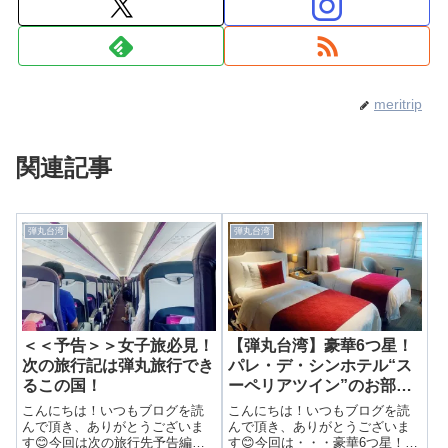
meritrip
関連記事
弾丸台湾
弾丸台湾
＜＜予告＞＞女子旅必見！
【弾丸台湾】豪華6つ星！
次の旅行記は弾丸旅行でき
パレ・デ・シンホテル“ス
るこの国！
ーペリアツイン”のお部屋
紹介！
こんにちは！いつもブログを読
こんにちは！いつもブログを読
んで頂き、ありがとうございま
んで頂き、ありがとうございま
す😊今回は次の旅行先予告編で
す😊今回は・・・豪華6つ星！パ