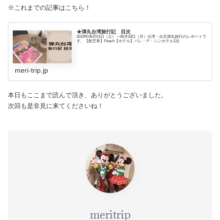
※これまでの記事はこちら！
★弾丸台湾旅行記 目次
2019年06月01日（土）～06月03日（月）台湾・台北弾丸旅行のレポートで
す。【航空券】Peach【ホテル】パレ・デ・シンホテル1泊
meri-trip.jp
本日もここまで読んで頂き、ありがとうございました。
次回も是非見に来てくださいね！
meritrip