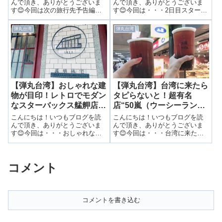
んで頂き、ありがとうございま
んで頂き、ありがとうございま
す😊今回は次の旅行先予告編で
す😊今回は・・・2日目スター
す！🎉＜＜予告＞＞女子旅必
ト！朝はゆっくりパレ・デ・シ
見！次の旅行記は弾丸旅行でき
ンホテルの朝食ビュッフェ！前
弾丸台湾
弾丸台湾
るこの国！7月から続いたアナハ
回は1日目のディナーで食べた小
イムのレポートが終わりまし
籠包をご紹介しました🙆💕▶ 台
た！ハワイ・アナハイムと順調
湾と言ったら小籠包！超有名
にディズニーリゾー...
店“鼎泰豐（デ...
【弾丸台湾】おしゃれな建
【弾丸台湾】台湾に来たら
物が目印！レトロでモダン
タピらないと！超有名
なスターバックス艋舺店で
店“50嵐（ウーシーラン）
一休み
のタピオカで至福のひとと
こんにちは！いつもブログを読
こんにちは！いつもブログを読
き！
んで頂き、ありがとうございま
んで頂き、ありがとうございま
す😊今回は・・・おしゃれな建
す😊今回は・・・台湾に来たら
物が目印！レトロでモダンなス
タピらないと！超有名店“50嵐
ターバックス艋舺店で一休み前
（ウーシーラン）のタピオカで
回は超有名な観光地「龍山寺
至福のひととき！前回はホテル
コメント
（ロンシャンスー）」へ行って
の朝食をレポートしました。 ▶
きました。 ▶ 街の真ん中に現れ
2日目スタート！朝はゆっくりパ
る！台北のパワ...
レ・デ・...
コメントを書き込む