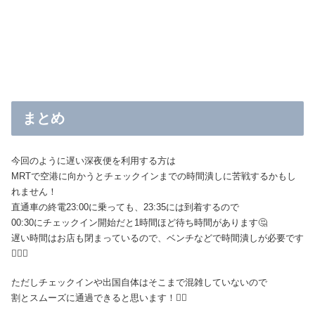
まとめ
今回のように遅い深夜便を利用する方は
MRTで空港に向かうとチェックインまでの時間潰しに苦戦するかもし
れません！
直通車の終電23:00に乗っても、23:35には到着するので
00:30にチェックイン開始だと1時間ほど待ち時間があります🤔
遅い時間はお店も閉まっているので、ベンチなどで時間潰しが必要です
🤷‍♀️✨
ただしチェックインや出国自体はそこまで混雑していないので
割とスムーズに通過できると思います！🏃‍♂️