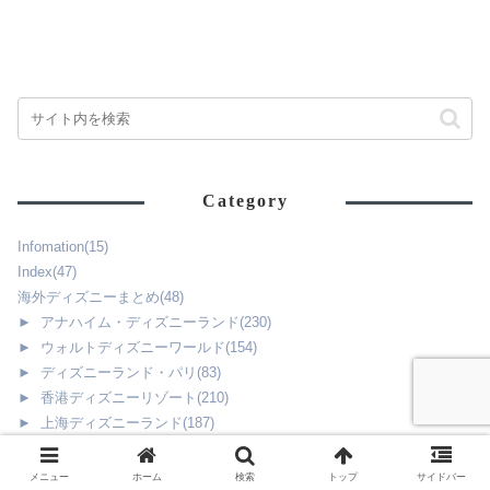
Category
Infomation
(15)
Index
(47)
海外ディズニーまとめ
(48)
►
アナハイム・ディズニーランド
(230)
►
ウォルトディズニーワールド
(154)
►
ディズニーランド・パリ
(83)
►
香港ディズニーリゾート
(210)
►
上海ディズニーランド
(187)
►
アウラニ・ディズニー
(238)
►
ディズニークルーズライン
(186)
メニュー
ホーム
検索
トップ
サイドバー