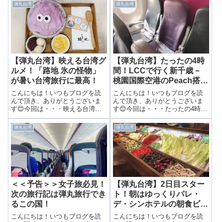
弾丸台湾
弾丸台湾
【弾丸台湾】映える台湾グ
【弾丸台湾】たったの4時
ルメ！「路地 氷の怪物」
間！LCCで行く新千歳－
が暑い台湾旅行に最高！
桃園国際空港のPeach搭乗
記！
こんにちは！いつもブログを読
こんにちは！いつもブログを読
んで頂き、ありがとうございま
んで頂き、ありがとうございま
す😊今回は・・・映える台湾グ
す😊今回は・・・たったの4時
ルメ！「路地 氷の怪物」が暑い
間！LCCで行く新千歳－桃園国
台湾旅行に最高！前回は中山駅
際空港のPeach搭乗記！予約も準
弾丸台湾
弾丸台湾
にあるおしゃれなカフェをご紹
備も簡単！台湾レポート編に突
介しました☕️🌸 ▶ 台湾茶やケー
入です！ 今回は短くて近場のア
キが楽しめる！大人気のカフ
ジア旅行！予約の時点で1ヶ月を
ェ“永心鳳...
切っ...
＜＜予告＞＞女子旅必見！
【弾丸台湾】2日目スター
次の旅行記は弾丸旅行でき
ト！朝はゆっくりパレ・
るこの国！
デ・シンホテルの朝食ビュ
ッフェ！
こんにちは！いつもブログを読
こんにちは！いつもブログを読