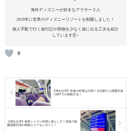
海外ディズニーが好きなアラサー２人
2018年に世界のディズニーリゾートを制覇しました！
個人手配で行く旅行記や荷物を少なく旅に出る工夫を紹介
しています☝️✨
0
【弾丸台湾】快速の終電は23時！台北駅から桃園空港
へMRTでの移動方法！
【弾丸台湾】無料シャワー利用に落とし穴！深夜の桃
園国際空港の制限エリアをレポート！