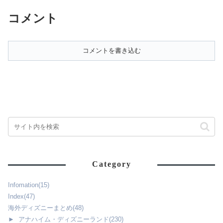
行く際、まず航空券を調べます
減らす工夫として、色々な旅行
コメント
が色々な航空会社があって迷っ
術をご紹介してきました！😆液
てしまいますよね😭💦 ツアー
体物をコンタクトケースに移す
も航空...
旅行術や液体物に...
コメントを書き込む
Category
Infomation
(15)
Index
(47)
海外ディズニーまとめ
(48)
►
アナハイム・ディズニーランド
(230)