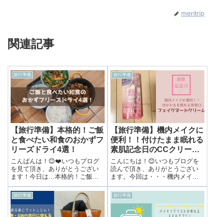
meritrip
関連記事
旅行準備
旅行準備
【旅行準備】本格的！ご飯
【旅行準備】機内メイクに
と食べたい和食のおかずフ
便利！！付けたまま眠れる
リーズドライ4選！
素肌記念日のCCクリー
ム”フェイクヌードクリー
こんばんは！😊❤️いつもブログ
こんにちは！😊いつもブログを
ム”
を見て頂き、ありがとうござい
読んで頂き、ありがとうござい
ます！今日は…本格的！ご飯と
ます。今回は・・・機内メイク
食べたい和食のおかずフリーズ
に便利！！付けたまま眠れる素
ドライ4選！ 海外旅行で食べたく
肌記念日のCCクリーム”フェイク
旅行準備
旅行準備
なってしまう食べ物として以前
ヌードクリーム”長時間フライト
アルファ米の白米を紹介しまし
や深夜便の時のメイクって困り
た！ 👉 【旅飯】海外で白米が
ますよね🤔普段通りのメイクの