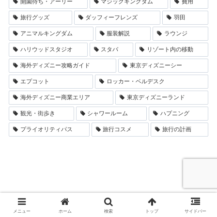
開園待ち・アーリー
マジックキングダム
費用
旅行グッズ
ダッフィーフレンズ
羽田
アニマルキングダム
服装解説
ラウンジ
ハリウッドスタジオ
スタバ
リゾート内の移動
海外ディズニー攻略ガイド
東京ディズニーシー
エプコット
ロッカー・ベルデスク
海外ディズニー商業エリア
東京ディズニーランド
観光・街歩き
シャワールーム
ハプニング
プライオリティパス
旅行コスメ
旅行の計画
メニュー
ホーム
検索
トップ
サイドバー