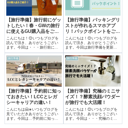
食べたい...
まま、寝て...
【旅行準備】旅行前にゲッ
【旅行準備】パッキングリ
トしたい！春・GWの旅行
ストが作れるスマホアプ
に使えるGU購入品をご紹
リ！パックポイントをご紹
介！
介！
こんにちは！😊いつもブログを
こんにちは！😊いつもブログを
読んで頂き、ありがとうござい
読んで頂き、ありがとうござい
ます。今回は・・・旅行前にゲ
ます。今回は旅行準備を更新し
ットしたい！春・GWの旅行に使
ます！❤️パッキングリストが作
えるGU購入品をご紹介！旅行中
れるスマホアプリ！パックポイ
旅行準備
旅行準備
に現地で沢山ショッピングをし
ントをご紹介！今回は旅行準備
たいので出発前にはあまりお金
に役立つスマホアプリをご紹介
を使わないようにしたいところ
します！旅行前の一仕事といえ
ですが、行き...
ばパッキング！...
【旅行準備】予約前に知っ
【旅行準備】究極のミニサ
ておきたい！LCCとレガ
イズ！？酵素洗顔パウダー
シーキャリアの違い！
が旅行でも大活躍！
こんにちは🤗☀️いつもブログを
こんにちは！😊いつもブログを
見ていただきありがとうござい
読んで頂き、ありがとうござい
ます。今回は…予約前に知って
ます。今回は・・・究極のミニ
おきたい！LCCとレガシーキャ
サイズ！？酵素洗顔パウダーが
リアの違い！ 個人手配で旅行に
旅行でも大活躍！旅行の荷物を