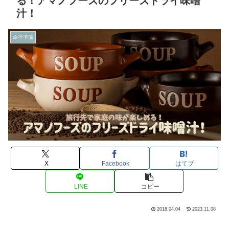
る！アマノフーズのフリーズドライ味噌
汁！
旅行準備
X
Facebook
はてブ
LINE
コピー
2018.04.04
2023.11.08