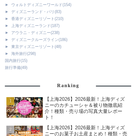
►
ウォルトディズニーワールド
(154)
►
ディズニーランド・パリ
(83)
►
香港ディズニーリゾート
(210)
►
上海ディズニーランド
(187)
►
アウラニ・ディズニー
(238)
►
ディズニークルーズライン
(186)
►
東京ディズニーリゾート
(48)
►
海外旅行
(298)
国内旅行
(15)
旅行準備
(49)
Ranking
【上海2026】2026最新！上海ディズ
ニーのカチューシャ＆被り物徹底紹
介！種類・売り場の写真大量レポー
ト！
【上海2026】2026最新！上海ディズ
ニーのお菓子お土産まとめ！種類・売