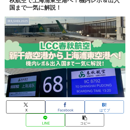
秋航空で上海浦東空港へ！機内レポ＆出入
国まで一気に解説！
弾丸SHDL2025
X
Facebook
はてブ
LINE
コピー