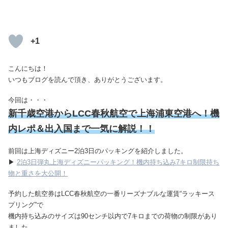
+1
こんにちは！
いつもブログを読んで頂き、ありがとうございます。
今回は・・・
新千歳空港からLCC春秋航空で上海浦東空港へ！機
内レポ＆出入国まで一気に解説！！
前回は上海ディズニー2泊3日のパッキングを紹介しました。
▶
2泊3日弾丸上海ディズニーパッキング！機内持ち込み7キロ制限持ち
物と重さを大公開！
予約した航空券はLCC春秋航空の一番リーズナブルな運賃“ラッキース
プリング”で
機内持ち込みのサイズは90センチ以内で7キロまでの荷物の制限があり
ました。