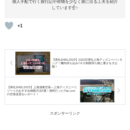
個人手配で行く旅行記や荷物を少なく旅に出る工夫を紹介
しています☝️✨
+1
【弾丸SHDL2025】2泊3日弾丸上海ディズニーパッキ
ング！機内持ち込み7キロ制限持ち物と重さを大公
開！
【弾丸SHDL2025】上海浦東空港⇔上海ディズニーリ
ゾートのおすすめ移動方法5選！便利だったTrip.com
の空港送迎をレポート！
スポンサーリンク