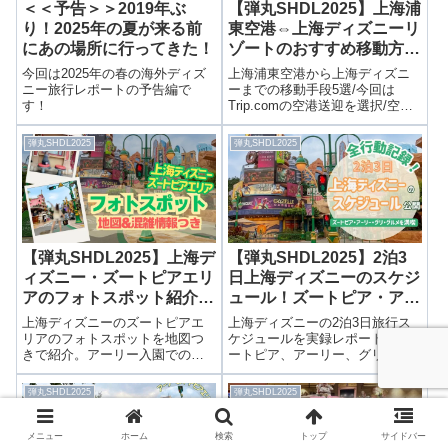
＜＜予告＞＞2019年ぶ
【弾丸SHDL2025】上海浦
り！2025年の夏が来る前
東空港⇔上海ディズニーリ
にあの場所に行ってきた！
ゾートのおすすめ移動方法
5選！便利だったTrip.com
今回は2025年の春の海外ディズ
上海浦東空港から上海ディズニ
の空港送迎をレポート！
ニー旅行レポートの予告編で
ーまでの移動手段5選/今回は
す！
Trip.comの空港送迎を選択/空港
から上海ディズニーランドの移
動/ノボテル上海クローバーから
弾丸SHDL2025
弾丸SHDL2025
空港の移動 を紹介！
【弾丸SHDL2025】上海デ
【弾丸SHDL2025】2泊3
ィズニー・ズートピアエリ
日上海ディズニーのスケジ
アのフォトスポット紹介！
ュール！ズートピア・アー
地図＆混雑情報つき
リー・グリ・グルメを満喫
上海ディズニーのズートピアエ
上海ディズニーの2泊3日旅行ス
した全行動記録！
リアのフォトスポットを地図つ
ケジュールを実録レポート！ズ
きで紹介。アーリー入園での撮
ートピア、アーリー、グリーテ
影のコツも解説！
ィング、グルメ、キャラダイま
で全記録つきで紹介。事前計画
弾丸SHDL2025
弾丸SHDL2025
の参考に◎
メニュー
ホーム
検索
トップ
サイドバー