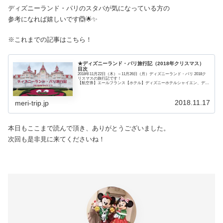
ディズニーランド・パリのスタバが気になっている方の
参考になれば嬉しいです🙆🌟✨
※これまでの記事はこちら！
★ディズニーランド・パリ旅行記（2018年クリスマス）
目次
2018年11月22日（木）～11月26日（月）ディズニーランド・パリ 2018ク
リスマスの旅行記です！
【航空券】エールフランス【ホテル】ディズニーホテルシャイエン、ディ
ズニーホテルサンタフェ、キリヤードホテル
2018.11.17
meri-trip.jp
本日もここまで読んで頂き、ありがとうございました。
次回も是非見に来てくださいね！