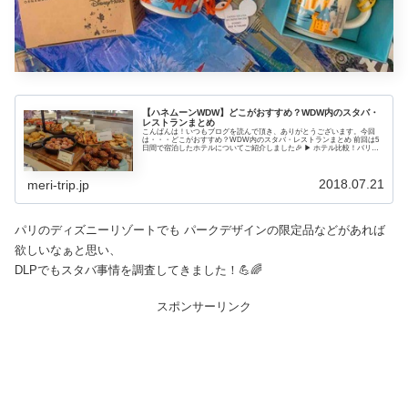
【ハネムーンWDW】どこがおすすめ？WDW内のスタバ・
レストランまとめ
こんばんは！いつもブログを読んで頂き、ありがとうございます。今回
は・・・どこがおすすめ？WDW内のスタバ・レストランまとめ 前回は5
日間で宿泊したホテルについてご紹介しました🎉 ▶ ホテル比較！バリュ
ー・モデレート・デラックス全タイプのメリット・デメリット！ 今回の
旅行では、WDWのホテルのバリュー...
2018.07.21
meri-trip.jp
パリのディズニーリゾートでも パークデザインの限定品などがあれば
欲しいなぁと思い、
DLPでもスタバ事情を調査してきました！💪🌈
スポンサーリンク