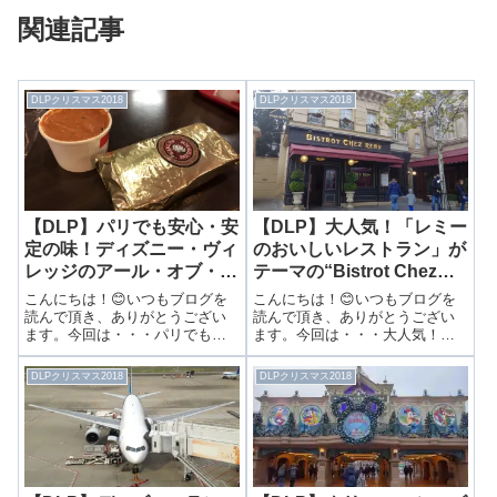
関連記事
DLPクリスマス2018
DLPクリスマス2018
【DLP】パリでも安心・安
【DLP】大人気！「レミー
定の味！ディズニー・ヴィ
のおいしいレストラン」が
レッジのアール・オブ・サ
テーマの“Bistrot Chez
ンドイッチでディナー！
Remy”でランチ！
こんにちは！😊いつもブログを
こんにちは！😊いつもブログを
読んで頂き、ありがとうござい
読んで頂き、ありがとうござい
ます。今回は・・・パリでも安
ます。今回は・・・大人気！
心・安定の味！ディズニー・ヴ
「レミーのおいしいレストラ
ィレッジのアール・オブ・サン
ン」がテーマの“Bistrot Chez
DLPクリスマス2018
DLPクリスマス2018
ドイッチでディナー！前回はウ
Remy”でランチ！前回はDLPのク
ォルト・ディズニー・スタジオ
リスマスBBを紹介しました！▶
のプロジェクションマッピング
思わず涙！！日本の旧B...
について紹介しま...