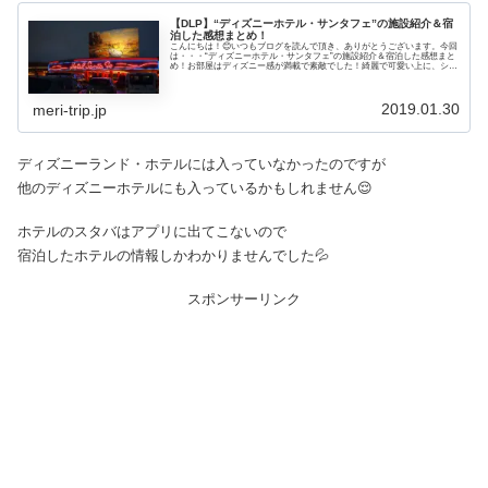
【DLP】“ディズニーホテル・サンタフェ”の施設紹介＆宿
泊した感想まとめ！
こんにちは！😊いつもブログを読んで頂き、ありがとうございます。今回
は・・・“ディズニーホテル・サンタフェ”の施設紹介＆宿泊した感想まと
め！お部屋はディズニー感が満載で素敵でした！綺麗で可愛い上に、シャ
イエンより少しお値段が安いホテルなので 金曜日でもお安く宿泊するこ
とができて、大満足です！🏃🌟 それ...
2019.01.30
meri-trip.jp
ディズニーランド・ホテルには入っていなかったのですが
他のディズニーホテルにも入っているかもしれません😌
ホテルのスタバはアプリに出てこないので
宿泊したホテルの情報しかわかりませんでした💦
スポンサーリンク