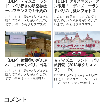
【DLP】ディズニーラン
【DLP】クリスマスシーズ
ド・パリ行きの航空券はエ
ン限定！！ディズニーラン
ールフランスで！予約の注
ドパリの可愛いフォトロケ
意点も！
をご紹介！
こんにちは！😊いつもブログを
こんにちは😊☀️いつもブログを
読んで頂き、ありがとうござい
読んでいただきありがとうござ
ます。 今日からクリスマスのデ
います。今回はクリスマスシー
ィズニーランド・パリ編を始め
ズン限定！！ディズニーランド
ていきます！🎄💓まずは計画・
パリの可愛いフォトロケをご紹
DLPクリスマス2018
DLPクリスマス2018
予約編！ディズニーランド・パ
介！前回は2パーク間の移動につ
リ行きの航空券はエールフラン
いてご紹介しました！▶ 何分か
スで！予約の注意点も！予告編
かる？？ウォルト・ディズニ
でもご紹介した...
ー・スタジオ...
【DLP】速報①いざDLP
★ディズニーランド・パリ
へ！これからパリに出発！
旅行記（2018年クリスマ
ス） 目次
こんにちは！😊いつもブログを
読んで頂き、ありがとうござい
2018年11月22日（木）～11月26
ます。今回は・・・速報①いざ
日（月）ディズニーランド・パ
DLPへ！これからパリに出発！
リ 2018クリスマスの旅行記で
以前予告編でもお知らせしてい
す！
たとおり今回の旅行はディズニ
【航空券】エールフランス【ホ
ーランド・パリ！✈️▶ ≪予告≫
テル】ディズニーホテルシャイ
夢の海外ディズニー制覇へ！次
コメント
エン、ディズニーホテルサンタ
の旅行は・...
フェ、キリヤードホテル