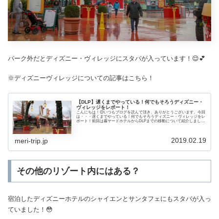
パーク外だとディズニー・ヴィレッジにスタバが入っています！😌💕
※ディズニーヴィレッジについての記事はこちら！
【DLP】遅くまでやっている！何でもそろうディズニー・
ヴィレッジをレポート！
こんにちは！😊いつもブログを読んで頂き、ありがとうございます。今回
は・・・遅くまでやっている！何でもそろうディズニー・ヴィレッジをレ
ポート！前回は霧ヤードホテルからDLPまでの移動について紹介しまし
た！▶ 最終日はゆっくりスタート！キリヤードホテルからのバスは超満
員に注意！パーク2日間で観たかったシ...
2019.02.19
meri-trip.jp
その他のリゾート内にはある？
宿泊したディズニーホテルのシャイエンとサンタフェにもスタバが入っ
ていました！😳