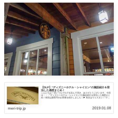
【DLP】“ディズニーホテル・シャイエン”の施設紹介＆宿
泊した感想まとめ！
こんにちは！😊いつもブログを読んで頂き、ありがとうございます。今回
は・・・“ディズニーホテル・シャイエン”の施設紹介＆宿泊した感想まと
め！前回は謝意円のお部屋を紹介しました！▶ 気分はウェスタン！“ディ
ズニーホテル・シャイエン”のお部屋レポート！ ウッディがテーマのウエ
スタンなホテルでさすがディズニ...
2019.01.08
meri-trip.jp