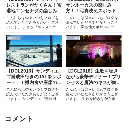
レストランがたくさん！寄
サンルーカスの楽しみ
港地エンセナダの楽しみ
方！！写真映えスポットが
方！
たくさん！
こんにちは😊☀️いつもブログを
こんにちは😊☀️いつもブログを
読んでいただきありがとうござ
読んでいただきありがとうござ
います。 ショップやレストラン
います。寄港地カボサンルーカ
がたくさん！寄港地エンセナダ
スの楽しみ方！！写真映えスポ
の楽しみ方！メキシコのエンセ
ットがたくさん！カラフルで可
DCL2018
DCL2018
ナダを探索！！バスでダウンタ
愛い！！写真映えスポット！3日
ウンまで来たので、街中を探索
目の寄港地はメキシコのカボサ
してみました🏃‍♀️💕エンセナダの
ンルーカスです🇲🇽✨出港地サン
街中は...
ディエゴは...
【DCL2018】サンディエ
【DCL2018】生歌を聴き
ゴ発成田行きのJALをレポ
ながら豪華ディナー！プリ
ート！！機内食や座席の広
ンセスと魔法のキスが舞台
さなどをご紹介！
のレストラン！
こんにちは😊☀️いつもブログを
こんにちは😊☀️いつもブログを
読んでいただきありがとうござ
読んでいただきありがとうござ
います。 サンディエゴ発成田行
います。 生歌を聴きながら豪華
きのJALをレポート！！機内食や
ディナー！プリンセスと魔法の
座席の広さなどをご紹介！ 帰り
キスが舞台のレストラン！ティ
は11時間半のフライト！！さ
アナズ・プレイスとは？？2日目
コメント
て、全ての日程が終了したので
のローテーションダイニングは
日本へ向けて出発の時です。長
「ティアナズ・プレイス」でし
～い通...
た！どんな...