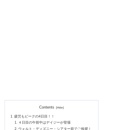
Contents
疲労もピークの4日目！！
４日目の午前中はデイジーが登場
ウォルト・ディズニー・シアター前でご挨拶！