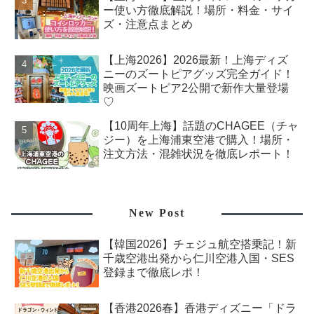
ー使い方徹底解説！場所・料金・サイ
ズ・注意点まとめ
【上海2026】2026最新！上海ディズ
ニーのズートピアグッズ完全ガイド！
映画ズートピア2公開で新作大量登場
♡
【10周年上海】話題のCHAGEE（チャ
ジー）を上海浦東空港で購入！場所・
注文方法・混雑状況を徹底レポート！
New Post
【韓国2026】チェジュ航空搭乗記！新
千歳空港出発から仁川空港入国・SES
登録まで徹底レポ！
【香港2026春】香港ディズニー「ドラ