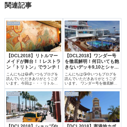
関連記事
DCL2018
DCL2018
【DCL2018】リトルマー
【DCL2018】ワンダー号
メイドが舞台！！レストラ
を徹底解明！何日いても飽
ン「トリトン」でランチ！
きないデッキ9,10とシャッ
ターズをご紹介！
こんにちは😃🌈いつもブログを
こんにちは😘🌻いつもブログを
読んでいただきありがとうござ
読んでいただきありがとうござ
います。今回は・・・リトルマ
います。 ワンダー号を徹底解
ーメイドが舞台！！レストラン
明！何日いても飽きないデッキ
「トリトン」でランチ！リトル
9,10とシャッターズをご紹介！
DCL2018
DCL2018
マーメイドが舞台のレストラン
デッキ9には大人から子供まで楽
いつもはカバナスで軽くランチ
しめるプール！クルーズの楽し
を済ませることが多いのです
みの１つにプールがありますよ
が、今回は「トリト...
ね！😊✨デ...
【DCL2018】ショップや
【DCL2018】寄港地カボ