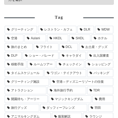
Tag
グリーティング
レストラン・カフェ
DLR
WDW
空港
Aulani
HKDL
SHDL
ホテル
旅のまとめ
フライト
DCL
お土産・グッズ
DLP
ショー・パレード
キャラダイ
出入国審査
移動手段
ルームツアー
チェックイン
ショッピング
タイムスケジュール
ワゴン・テイクアウト
パッキング
グリーティング施設
空港⇔ディズニーリゾートの往復
アトラクション
海外旅行予約
TDR
開園待ち・アーリー
マジックキングダム
費用
旅行グッズ
ダッフィーフレンズ
羽田
アニマルキングダム
服装解説
ラウンジ