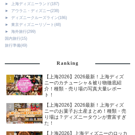
►
上海ディズニーランド
(187)
►
アウラニ・ディズニー
(238)
►
ディズニークルーズライン
(186)
►
東京ディズニーリゾート
(48)
►
海外旅行
(299)
国内旅行
(15)
旅行準備
(49)
Ranking
【上海2026】2026最新！上海ディズ
ニーのカチューシャ＆被り物徹底紹
介！種類・売り場の写真大量レポー
ト！
【上海2026】2026最新！上海ディズ
ニーのお菓子お土産まとめ！種類・売
り場は？ディズニータウンが豊富すぎ
た！
【上海2026】上海ディズニーのロッカ