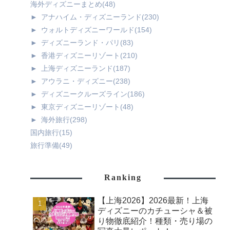
海外ディズニーまとめ
(48)
►
アナハイム・ディズニーランド
(230)
►
ウォルトディズニーワールド
(154)
►
ディズニーランド・パリ
(83)
►
香港ディズニーリゾート
(210)
►
上海ディズニーランド
(187)
►
アウラニ・ディズニー
(238)
►
ディズニークルーズライン
(186)
►
東京ディズニーリゾート
(48)
►
海外旅行
(298)
国内旅行
(15)
旅行準備
(49)
Ranking
【上海2026】2026最新！上海
ディズニーのカチューシャ＆被
り物徹底紹介！種類・売り場の