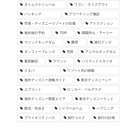
タイムスケジュール
ワゴン・テイクアウト
パッキング
グリーティング施設
空港⇔ディズニーリゾートの往復
アトラクション
海外旅行予約
TDR
開園待ち・アーリー
マジックキングダム
費用
旅行グッズ
ダッフィーフレンズ
羽田
アニマルキングダム
服装解説
ラウンジ
ハリウッドスタジオ
スタバ
リゾート内の移動
海外ディズニー攻略ガイド
東京ディズニーシー
エプコット
ロッカー・ベルデスク
海外ディズニー商業エリア
東京ディズニーランド
観光・街歩き
シャワールーム
ハプニング
プライオリティパス
旅行コスメ
旅行の計画