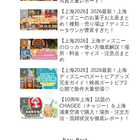
写真大量レポート！
【上海2026】2026最新！上海
ディズニーのお菓子お土産まと
め！種類・売り場は？ディズニ
ータウンが豊富すぎた！
【上海2026】上海ディズニー
のロッカー使い方徹底解説！場
所・料金・サイズ・注意点まと
め
【上海2026】2026最新！上海
ディズニーのズートピアグッズ
完全ガイド！映画ズートピア2
公開で新作大量登場♡
【10周年上海】話題の
CHAGEE（チャジー）を上海
浦東空港で購入！場所・注文方
法・混雑状況を徹底レポート！
New Post