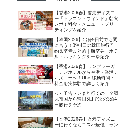
【香港2026春】香港ディズニ
ー「ドラゴン・ウィンド」朝食
レポ！料金・メニュー・グリー
ティングを紹介
【韓国2026】出発9日前でも間
に合う！3泊4日の韓国旅行予
約＆準備まとめ｜航空券・ホテ
ル・パッキングを一挙紹介
【香港2026春】ランブラーガ
ーデンホテルから空港・香港デ
ィズニーへ！Uber移動時間・
料金を実体験で詳しく紹介
＜＜予告＞＞また行くの！？弾
丸韓国から帰国5日で次の3泊4
日旅行を予約！
【香港2026春】香港ディズニ
ーに行くならコスパ最強！ラン