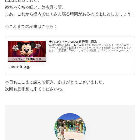
はほぼゼロでした。
めちゃくちゃ眠い、外も真っ暗。
まあ、これから機内でたくさん寝る時間があるのでよしとしましょう！
※これまでの記事はこちら！
★ハロウィーンWDW旅行記 目次
2019年10月17（木）～10月22日（火）初のひとりウォルト・ディズニー・
ワールドの様子をお届け！ハロウィーンイベントを細かくレポートしてい
ます。【航空券】ANA、ユナイテッド航空【ホテル】オールスター・スポ
ーツリゾート4泊
meri-trip.jp
本日もここまで読んで頂き、ありがとうございました。
次回も是非見に来てくださいね。