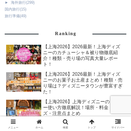
►
海外旅行
(299)
国内旅行
(15)
旅行準備
(49)
Ranking
【上海2026】2026最新！上海ディズ
ニーのカチューシャ＆被り物徹底紹
介！種類・売り場の写真大量レポー
ト！
【上海2026】2026最新！上海ディズ
ニーのお菓子お土産まとめ！種類・売
り場は？ディズニータウンが豊富すぎ
た！
【上海2026】上海ディズニーのロッカ
ー使い方徹底解説！場所・料金・サイ
ズ・注意点まとめ
【上海2026】2026最新！上海ディズ
メニュー
ホーム
検索
トップ
サイドバー