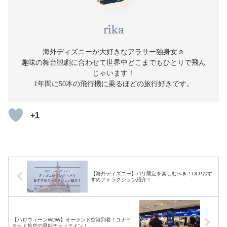
rika
海外ディズニーが大好きなアラサー独身女☺️
趣味の舞台観劇に合わせて世界中どこまでもひとりで飛ん
じゃいます！
1年間に50本の飛行機に乗るほどの旅行好きです。
+1
【海外ディズニー】パリ限定を楽しむべき！DLPおす
すめアトラクション紹介！
【ハロウィーンWDW】オーランド空港到着！ユナイ
テッド航空の早朝チェックイン！