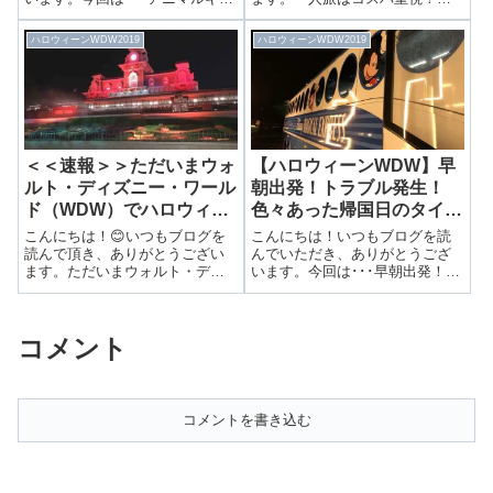
グダムの”ダイノバッシュ”チップ
WDWおすすめホテルの選び方！
とデール＆グーフィーのグリー
前回は航空券の予約をご紹介し
ハロウィーンWDW2019
ハロウィーンWDW2019
ティング！前回はドナルドとデ
ました。▶ヒューストンで乗り
イジーのグリーティングをレポ
継ぎ！！ANA＆ユナイテッド航
ートしました。▶アニマルキン
空で行くウォルトディズニーワ
グダムの...
ールドオーラン...
＜＜速報＞＞ただいまウォ
【ハロウィーンWDW】早
ルト・ディズニー・ワール
朝出発！トラブル発生！
ド（WDW）でハロウィー
色々あった帰国日のタイム
ン満喫中！
スケジュールを大公開！
こんにちは！😊いつもブログを
こんにちは！いつもブログを読
読んで頂き、ありがとうござい
んでいただき、ありがとうござ
ます。ただいまウォルト・ディ
います。今回は･･･早朝出発！ト
ズニー・ワールド（WDW）でハ
ラブル発生！色々あった帰国日
ロウィーン満喫中！なんとただ
のタイムスケジュールを大公
いまWDWに来ています！こんに
開！前回はワシントンから成田
コメント
ちは、りかです😊🌸台湾旅行編
へのフライトの様子をお届けし
をお届け中に失礼します！たっ
ました。▶ ワシントン発成田行
た今フロリダ...
のユナイテッ...
コメントを書き込む