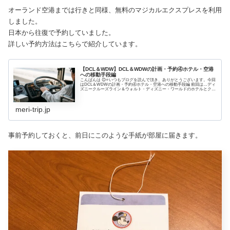
オーランド空港までは行きと同様、無料のマジカルエクスプレスを利用
しました。
日本から往復で予約していました。
詳しい予約方法はこちらで紹介しています。
【DCL＆WDW】DCL＆WDWの計画・予約④ホテル・空港
への移動手段編
こんばんは 😊⭐️いつもブログを読んで頂き、ありがとうございます。今回
はDCL＆WDWの計画・予約④ホテル・空港への移動手段編 前回は…ディ
ズニークルーズライン＆ウォルト・ディズニー・ワールドのホテルとクル
ーズの予約方法をご紹介しました！➤...
meri-trip.jp
事前予約しておくと、前日にこのような手紙が部屋に届きます。