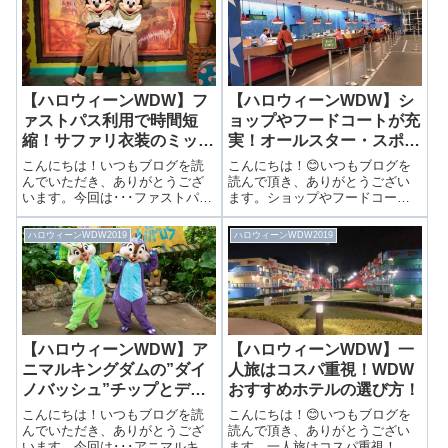
【ハロウィーンWDW】フ
【ハロウィーンWDW】シ
ァストパス利用で時間短
ョップやフードコートが充
縮！サファリ衣装のミッキ
実！オールスター・スポー
ー＆ミニーに会えるアニマ
ツリゾートの施設紹介！
こんにちは！いつもブログを読
こんにちは！😊いつもブログを
ルキングダムの”アウトス
んでいただき、ありがとうござ
読んで頂き、ありがとうござい
います。今回は･･･ファストパス
ます。ショップやフードコート
ポット”
利用で時間短縮！サファリ衣装
が充実！オールスター・スポー
のミッキー＆ミニーに会えるア
ツリゾートの施設紹介！前回は
ハロウィーンWDW2019
ハロウィーンWDW2019
ニマルキングダムの”アウトスポ
オールスター・スポーツリゾー
ット”前回はアニマルキングダム
トのお部屋を紹介しました！
のエキストラ・マジック・アワ
【ハロウィーンWDW】広くてき
ーについ...
れい！寝るだけな...
【ハロウィーンWDW】ア
【ハロウィーンWDW】一
ニマルキングダムの”ダイ
人旅はコスパ重視！WDW
ノバッシュ”チップとデー
おすすめホテルの選び方！
ル＆グーフィーのグリーテ
こんにちは！いつもブログを読
こんにちは！😊いつもブログを
ィング！
んでいただき、ありがとうござ
読んで頂き、ありがとうござい
います。今回は･･･アニマルキン
ます。一人旅はコスパ重視！