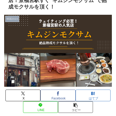
店！景福宮駅すぐ“キムジンモクサム”で熟
成モクサルを頂く！
韓国2023
X
Facebook
はてブ
LINE
コピー