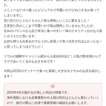
た。
メニューも1つ1つ凝ったビジュアルで可愛いのでどれにするか迷って
しまいますし、
見た目だけじゃなくちゃんと味も美味しいことに驚きました！
正直見た目がここまで可愛いので味は期待していませんでしたが、
甘みのバランスが上品で本当に食べやすい！味のクオリティがかなり高
いカフェだと思います。
お持ち帰りも出来るのでもう少し欲張って色々注文すればよかったな～
と思ってしまうほどでした！
ソウルの森駅やトゥッソム駅からも徒歩6分ほど！人気の聖水洞からブ
ラブラ歩いてくるのもおすすめです！
今回は2日目のディナーで食べた美味しすぎるモクサルのお店を紹介し
ます！
2023年4月の旅行を計画した時点の情報です。
海外渡航における必要書類や出入国の対応はどんどん変わっていく
ので、旅行の際はご自身で最新情報の確認をお願いします。