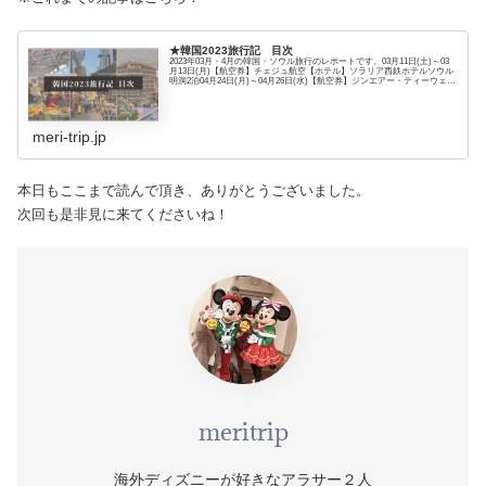
★韓国2023旅行記 目次
2023年03月・4月の韓国・ソウル旅行のレポートです。03月11日(土)～03
月13日(月)【航空券】チェジュ航空【ホテル】ソラリア西鉄ホテルソウル
明洞2泊04月24日(月)～04月26日(水)【航空券】ジンエアー・ティーウェイ
航空【ホテル】相鉄ホテルズ ザ・スプラジールソウル東大門2泊
meri-trip.jp
本日もここまで読んで頂き、ありがとうございました。
次回も是非見に来てくださいね！
meritrip
海外ディズニーが好きなアラサー２人