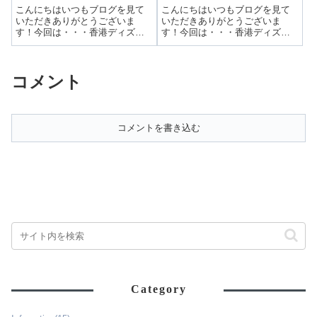
ン”のキャラダイ！予約方
ナベルとグリーティング！
こんにちはいつもブログを見て
こんにちはいつもブログを見て
法や登場キャラは？
いただきありがとうございま
いただきありがとうございま
す！今回は・・・香港ディズニ
す！今回は・・・香港ディズニ
ーランド”エンチャンテッドガー
ーの”ダッフィー＆フレンズ プレ
デン・レストラン”のキャラダ
イ・ハウス”でリーナベルとグリ
イ！予約方法や登場キャラは？
ーティング！前回はダッフィー
コメント
前回は香港ディズニーにしかな
＆フレンズプレイハウスの概要
いアトラクションを紹介しまし
を紹介しました。▶ 香港ディズ
た。▶ 香港ディ...
ニーのグリ...
コメントを書き込む
Category