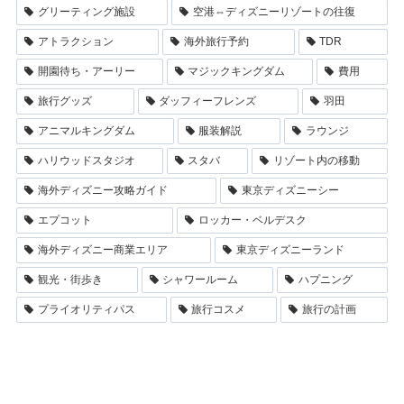
グリーティング施設
空港⇔ディズニーリゾートの往復
アトラクション
海外旅行予約
TDR
開園待ち・アーリー
マジックキングダム
費用
旅行グッズ
ダッフィーフレンズ
羽田
アニマルキングダム
服装解説
ラウンジ
ハリウッドスタジオ
スタバ
リゾート内の移動
海外ディズニー攻略ガイド
東京ディズニーシー
エプコット
ロッカー・ベルデスク
海外ディズニー商業エリア
東京ディズニーランド
観光・街歩き
シャワールーム
ハプニング
プライオリティパス
旅行コスメ
旅行の計画