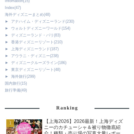
Infomation
(15)
Index
(47)
海外ディズニーまとめ
(48)
►
アナハイム・ディズニーランド
(230)
►
ウォルトディズニーワールド
(154)
►
ディズニーランド・パリ
(83)
►
香港ディズニーリゾート
(210)
►
上海ディズニーランド
(187)
►
アウラニ・ディズニー
(238)
►
ディズニークルーズライン
(186)
►
東京ディズニーリゾート
(48)
►
海外旅行
(299)
国内旅行
(15)
旅行準備
(49)
Ranking
【上海2026】2026最新！上海ディズ
ニーのカチューシャ＆被り物徹底紹
介！種類・売り場の写真大量レポー