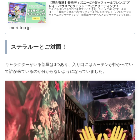
【弾丸香港】香港ディズニーの”ダッフィー＆フレンズ プ
レイ・ハウス”でジェラトーニとグリーティング！
こんにちはいつもブログを見ていただきありがとうございます！今回
は・・・香港ディズニーの”ダッフィー＆フレンズ プレイ・ハウス”でジェ
ラトーニとグリーティング！前回はリーナベルとのグリーティングを紹介
しました。▶ 香港ディズニーの”ダッフィー...
meri-trip.jp
ステラルーとご対面！
キャラクターがいる部屋は3つあり、入り口にはカーテンが掛かってい
て誰が来ているのか分からないようになっていました。