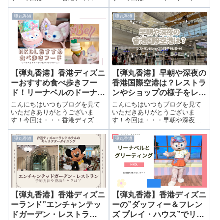
ーのスケジュールを大公開！日
一つで行く日帰り香港ディズニ
帰りでどれだけ楽しめる？前回
ー！空港シャワーやロッカー活
弾丸香港
弾丸香港
は弾丸香港に掛かった費用を紹
用で快適な旅！前回はパークチ
介しました。▶ 香港ディズニー
ケットやレストランの予約を紹
日帰りでいくらかかった！？旅
介しました。▶ 香港ディズニー
費から滞在費まで...
ランドのチケット...
【弾丸香港】香港ディズニ
【弾丸香港】早朝や深夜の
ーおすすめ食べ歩きフー
香港国際空港は？レストラ
ド！リーナベルのドーナツ
ンやショップの様子をレポ
＆ソフトクリーム！
ート！
こんにちはいつもブログを見て
こんにちはいつもブログを見て
いただきありがとうございま
いただきありがとうございま
す！今回は・・・香港ディズニ
す！今回は・・・早朝や深夜の
ーおすすめ食べ歩きフード！リ
香港国際空港は？レストランや
ーナベルのドーナツ＆ソフトク
ショップの様子をレポート！前
弾丸香港
弾丸香港
リーム！前回はミッキーとのグ
回はエンチャテッドガーデンの
リーティングを紹介しました。
キャラクターダイニングを紹介
▶ 香港ディズニーのメインスト
しました。▶ 香港ディズニーラ
リートUSAガゼ...
ンド”エンチャン...
【弾丸香港】香港ディズニ
【弾丸香港】香港ディズニ
ーランド”エンチャンテッ
ーの”ダッフィー＆フレン
ドガーデン・レストラ
ズ プレイ・ハウス”でリー