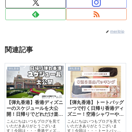
meritrip
関連記事
弾丸香港
弾丸香港
【弾丸香港】香港ディズニ
【弾丸香港】トートバッグ
ーのスケジュールを大公
一つで行く日帰り香港ディ
開！日帰りでどれだけ楽し
ズニー！空港シャワーやロ
める？
ッカー活用で快適な旅！
こんにちはいつもブログを見て
こんにちはいつもブログを見て
いただきありがとうございま
いただきありがとうございま
す！今回は・・・香港ディズニ
す！今回は・・・トートバッグ