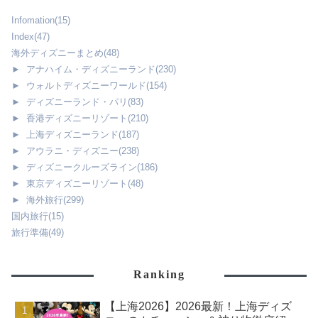
Infomation
(15)
Index
(47)
海外ディズニーまとめ
(48)
►
アナハイム・ディズニーランド
(230)
►
ウォルトディズニーワールド
(154)
►
ディズニーランド・パリ
(83)
►
香港ディズニーリゾート
(210)
►
上海ディズニーランド
(187)
►
アウラニ・ディズニー
(238)
►
ディズニークルーズライン
(186)
►
東京ディズニーリゾート
(48)
►
海外旅行
(299)
国内旅行
(15)
旅行準備
(49)
Ranking
【上海2026】2026最新！上海ディズ