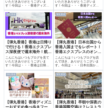
縮！
いただきありがとうございま
いただきありがとうございま
す！今回は・・・香港ディズニ
す！今回は・・・香港ディズニ
ーにしかないおすすめアトラク
ー日帰りでいくらかかった！？
ション3選！！プレミアアクセス
旅費から滞在費まで大公開！前
弾丸香港
弾丸香港
で待ち時間短縮！前回は食べ歩
回は香港国際空港のラウンジを
きできる可愛いフードを紹介し
紹介しました。▶ 香港国際空港
ました。▶ 香港ディズニーおす
のプライオリティパス対応ラウ
すめ食べ歩きフ...
ンジ「Plaza...
【弾丸香港】香港は日帰り
【弾丸香港】日本出国から
で行ける！香港エクスプレ
香港入国までをレポート！
ス深夜便で週末海外！航空
香港エクスプレスのオンラ
券の選び方などを解説！
インチェックイン方法も紹
こんにちはいつもブログを見て
こんにちは！いつもブログを読
介！
いただきありがとうございま
んで頂き、ありがとうございま
す！今回は・・・香港は日帰り
す。今回は・・・日本出国から
で行ける！香港エクスプレス深
香港入国までをレポート！香港
夜便で週末海外！航空券の選び
エクスプレスのオンラインチェ
弾丸香港
弾丸香港
方などを解説！前回は次の旅の
ックイン方法も紹介！前回は荷
予告を紹介しました。▶ ＜＜予
物のパッキングなどを紹介しま
告＞＞次なる旅は…？！？つい
した。▶トートバッグ一つで行
に全ディズニーリ...
く日帰り香港ディ...
【弾丸香港】香港ディズニ
【弾丸香港】早朝や深夜の
ーおすすめ食べ歩きフー
香港国際空港は？レストラ