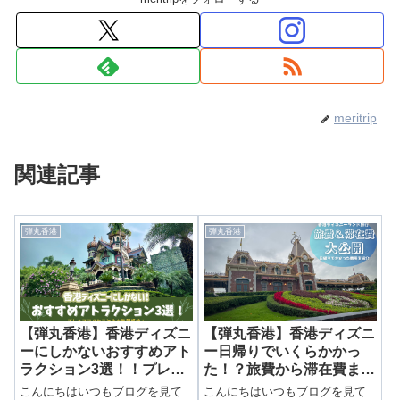
meritrip
関連記事
弾丸香港
弾丸香港
【弾丸香港】香港ディズニ
【弾丸香港】香港ディズニ
ーにしかないおすすめアト
ー日帰りでいくらかかっ
ラクション3選！！プレミ
た！？旅費から滞在費まで
アアクセスで待ち時間短
大公開！
こんにちはいつもブログを見て
こんにちはいつもブログを見て