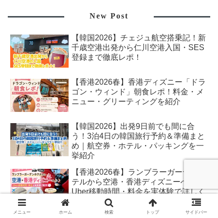
New Post
【韓国2026】チェジュ航空搭乗記！新
千歳空港出発から仁川空港入国・SES
登録まで徹底レポ！
【香港2026春】香港ディズニー「ドラ
ゴン・ウィンド」朝食レポ！料金・メ
ニュー・グリーティングを紹介
【韓国2026】出発9日前でも間に合
う！3泊4日の韓国旅行予約＆準備まと
め｜航空券・ホテル・パッキングを一
挙紹介
【香港2026春】ランブラーガーデンホ
テルから空港・香港ディズニーへ！
Uber移動時間・料金を実体験で詳しく
紹介
メニュー
ホーム
検索
トップ
サイドバー
＜＜予告＞＞また行くの！？弾丸韓国