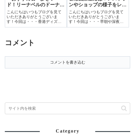
ド！リーナベルのドーナツ
ンやショップの様子をレポ
＆ソフトクリーム！
ート！
こんにちはいつもブログを見て
こんにちはいつもブログを見て
いただきありがとうございま
いただきありがとうございま
す！今回は・・・香港ディズニ
す！今回は・・・早朝や深夜の
ーおすすめ食べ歩きフード！リ
香港国際空港は？レストランや
ーナベルのドーナツ＆ソフトク
ショップの様子をレポート！前
リーム！前回はミッキーとのグ
回はエンチャテッドガーデンの
コメント
リーティングを紹介しました。
キャラクターダイニングを紹介
▶ 香港ディズニーのメインスト
しました。▶ 香港ディズニーラ
リートUSAガゼ...
ンド”エンチャン...
コメントを書き込む
Category