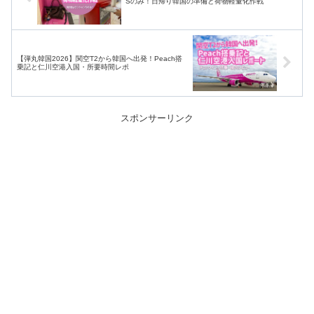
Sのみ！日帰り韓国の準備と荷物軽量化作戦
【弾丸韓国2026】関空T2から韓国へ出発！Peach搭
乗記と仁川空港入国・所要時間レポ
スポンサーリンク