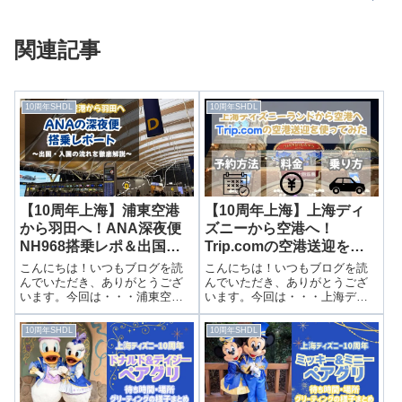
関連記事
10周年SHDL
10周年SHDL
【10周年上海】浦東空港
【10周年上海】上海ディ
から羽田へ！ANA深夜便
ズニーから空港へ！
NH968搭乗レポ＆出国・
Trip.comの空港送迎を利
入国の流れを徹底解説
用してみた！予約方法・料
こんにちは！いつもブログを読
こんにちは！いつもブログを読
金・当日の流れを詳しく紹
んでいただき、ありがとうござ
んでいただき、ありがとうござ
います。今回は・・・浦東空港
います。今回は・・・上海ディ
介
から羽田へ！ANA深夜便NH968
ズニーから空港へ！Trip.comの
搭乗レポ＆出国・入国の流れを
空港送迎を利用してみた！予約
10周年SHDL
10周年SHDL
徹底解説前回は上海・浦東国際
方法・料金・当日の流れを詳し
空港で購入できるCHAGEEを紹
く紹介前回はルミエールキッチ
介しました。▶話題の
ンを紹介しました。▶上海ディ
CHAGEE（...
ズニー「...