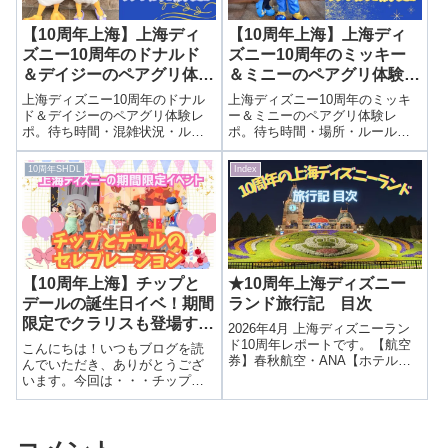
【10周年上海】上海ディ
【10周年上海】上海ディ
ズニー10周年のドナルド
ズニー10周年のミッキー
＆デイジーのペアグリ体験
＆ミニーのペアグリ体験レ
レポート！待ち時間・場
ポート！待ち時間・場所・
上海ディズニー10周年のドナル
上海ディズニー10周年のミッキ
所・グリーティングの様子
グリーティングの様子まと
ド＆デイジーのペアグリ体験レ
ー＆ミニーのペアグリ体験レ
ポ。待ち時間・混雑状況・ルー
ポ。待ち時間・場所・ルール・
まとめ
め
ルを詳しく解説。まさかの乱入
混雑状況を詳しく解説。実際の
シーンも写真付きで紹介！
やり取りや写真付きで紹介しま
10周年SHDL
Index
す。
【10周年上海】チップと
★10周年上海ディズニー
デールの誕生日イベ！期間
ランド旅行記 目次
限定でクラリスも登場する
2026年4月 上海ディズニーラン
特別なセレブレーション
ド10周年レポートです。【航空
こんにちは！いつもブログを読
券】春秋航空・ANA【ホテル】
んでいただき、ありがとうござ
なし（機内泊）
います。今回は・・・チップと
デールの誕生日イベ！期間限定
でクラリスも登場する特別なセ
レブレーション前回は春限定パ
レード“カラフェス”を紹介しまし