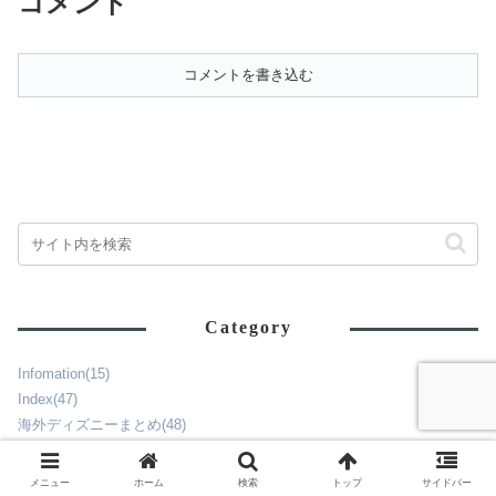
コメント
た。▶春限定パレード「ディズ
ニー・カラー...
コメントを書き込む
Category
Infomation
(15)
Index
(47)
海外ディズニーまとめ
(48)
►
アナハイム・ディズニーランド
(230)
►
ウォルトディズニーワールド
(154)
メニュー
ホーム
検索
トップ
サイドバー