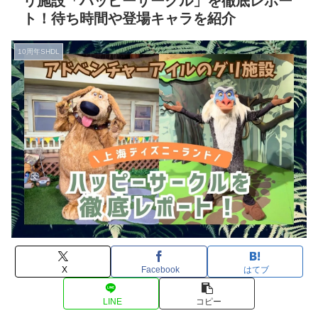
リ施設「ハッピーサークル」を徹底レポー
ト！待ち時間や登場キャラを紹介
10周年SHDL
X
Facebook
はてブ
LINE
コピー