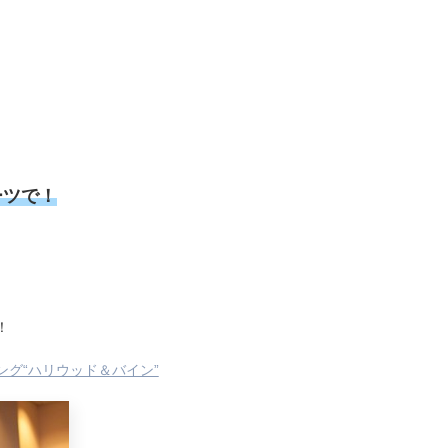
ーツで！
！
グ“ハリウッド＆バイン”