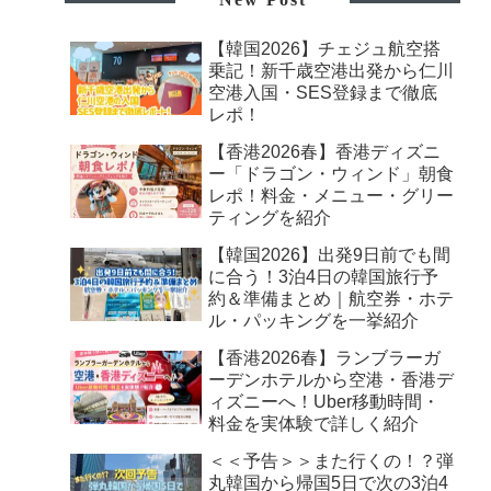
【韓国2026】チェジュ航空搭
乗記！新千歳空港出発から仁川
空港入国・SES登録まで徹底
レポ！
【香港2026春】香港ディズニ
ー「ドラゴン・ウィンド」朝食
レポ！料金・メニュー・グリー
ティングを紹介
【韓国2026】出発9日前でも間
に合う！3泊4日の韓国旅行予
約＆準備まとめ｜航空券・ホテ
ル・パッキングを一挙紹介
【香港2026春】ランブラーガ
ーデンホテルから空港・香港デ
ィズニーへ！Uber移動時間・
料金を実体験で詳しく紹介
＜＜予告＞＞また行くの！？弾
丸韓国から帰国5日で次の3泊4