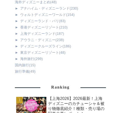
海外ディズニーまとめ
(48)
►
アナハイム・ディズニーランド
(230)
►
ウォルトディズニーワールド
(154)
►
ディズニーランド・パリ
(83)
►
香港ディズニーリゾート
(210)
►
上海ディズニーランド
(187)
►
アウラニ・ディズニー
(238)
►
ディズニークルーズライン
(186)
►
東京ディズニーリゾート
(48)
►
海外旅行
(299)
国内旅行
(15)
旅行準備
(49)
Ranking
【上海2026】2026最新！上海
ディズニーのカチューシャ＆被
り物徹底紹介！種類・売り場の