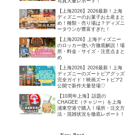
写真大量レポート！
【上海2026】2026最新！上海
ディズニーのお菓子お土産まと
め！種類・売り場は？ディズニ
ータウンが豊富すぎた！
【上海2026】上海ディズニー
のロッカー使い方徹底解説！場
所・料金・サイズ・注意点まと
め
【上海2026】2026最新！上海
ディズニーのズートピアグッズ
完全ガイド！映画ズートピア2
公開で新作大量登場♡
【10周年上海】話題の
CHAGEE（チャジー）を上海
浦東空港で購入！場所・注文方
法・混雑状況を徹底レポート！
New Post