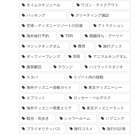
タイムスケジュール
ワゴン・テイクアウト
パッキング
グリーティング施設
空港⇔ディズニーリゾートの往復
アトラクション
海外旅行予約
TDR
開園待ち・アーリー
マジックキングダム
費用
旅行グッズ
ダッフィーフレンズ
羽田
アニマルキングダム
服装解説
ラウンジ
ハリウッドスタジオ
スタバ
リゾート内の移動
海外ディズニー攻略ガイド
東京ディズニーシー
エプコット
ロッカー・ベルデスク
海外ディズニー商業エリア
東京ディズニーランド
観光・街歩き
シャワールーム
ハプニング
プライオリティパス
旅行コスメ
旅行の計画