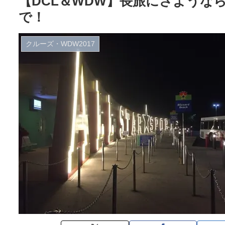
【DCL＆WDW】長旅にさような
で！
クルーズ・WDW2017