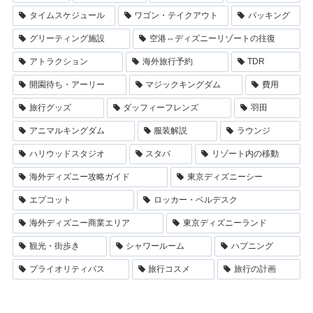
タイムスケジュール
ワゴン・テイクアウト
パッキング
グリーティング施設
空港⇔ディズニーリゾートの往復
アトラクション
海外旅行予約
TDR
開園待ち・アーリー
マジックキングダム
費用
旅行グッズ
ダッフィーフレンズ
羽田
アニマルキングダム
服装解説
ラウンジ
ハリウッドスタジオ
スタバ
リゾート内の移動
海外ディズニー攻略ガイド
東京ディズニーシー
エプコット
ロッカー・ベルデスク
海外ディズニー商業エリア
東京ディズニーランド
観光・街歩き
シャワールーム
ハプニング
プライオリティパス
旅行コスメ
旅行の計画