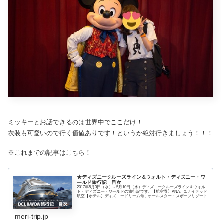
ミッキーとお話できるのは世界中でここだけ！
衣装も可愛いので行く価値ありです！というか絶対行きましょう！！！
※これまでの記事はこちら！
★ディズニークルーズライン＆ウォルト・ディズニー・ワ
ールド旅行記 目次
2017年5月3日（水）～5月10日（水）ディズニークルーズライン＆ウォル
ト・ディズニー・ワールドの旅行記です。【航空券】ANA、ユナイテッド
航空【ホテル】ディズニードリーム号、オールスター・スポーツリゾート
meri-trip.jp