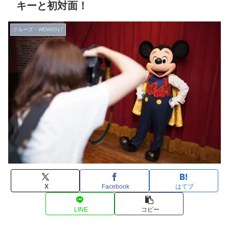
キーと初対面！
クルーズ・WDW2017
X
Facebook
はてブ
LINE
コピー