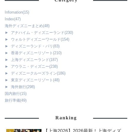
Infomation
(15)
Index
(47)
海外ディズニーまとめ
(48)
►
アナハイム・ディズニーランド
(230)
►
ウォルトディズニーワールド
(154)
►
ディズニーランド・パリ
(83)
►
香港ディズニーリゾート
(210)
►
上海ディズニーランド
(187)
►
アウラニ・ディズニー
(238)
►
ディズニークルーズライン
(186)
►
東京ディズニーリゾート
(48)
►
海外旅行
(298)
国内旅行
(15)
旅行準備
(49)
Ranking
【上海2026】2026最新！上海ディズ