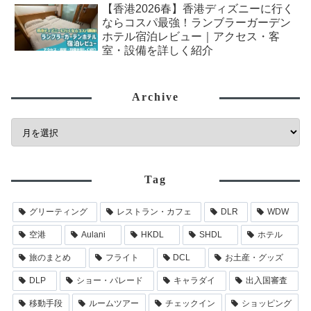
【香港2026春】香港ディズニーに行く
ならコスパ最強！ランブラーガーデン
ホテル宿泊レビュー｜アクセス・客
室・設備を詳しく紹介
Archive
Tag
グリーティング
レストラン・カフェ
DLR
WDW
空港
Aulani
HKDL
SHDL
ホテル
旅のまとめ
フライト
DCL
お土産・グッズ
DLP
ショー・パレード
キャラダイ
出入国審査
移動手段
ルームツアー
チェックイン
ショッピング