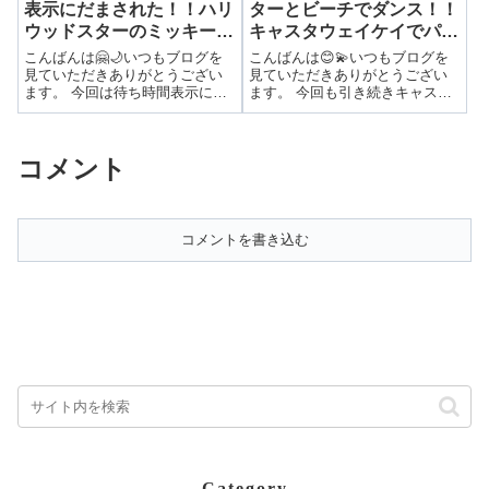
表示にだまされた！！ハリ
ターとビーチでダンス！！
ウッドスターのミッキー＆
キャスタウェイケイでパー
ミニーとグリーティング！
ティー！
こんばんは🤗🌙いつもブログを
こんばんは😊💫いつもブログを
見ていただきありがとうござい
見ていただきありがとうござい
ます。 今回は待ち時間表示にだ
ます。 今回も引き続きキャスタ
まされた！！ハリウッドスター
ーウエイケイをレポートしま
のミッキー＆ミニーとグリーテ
す！キャラクターとビーチでダ
ィング！ 前回は…ウォルト・デ
ンス！！キャスターウエイケイ
コメント
ィズニー・ワールドのハリウッ
でパーティー！ 前回は…ディズ
ドスタジオをご紹介しました！
ニークルーズラインのキャスタ
▶映画の世界...
ウェイケイでの...
コメントを書き込む
Category