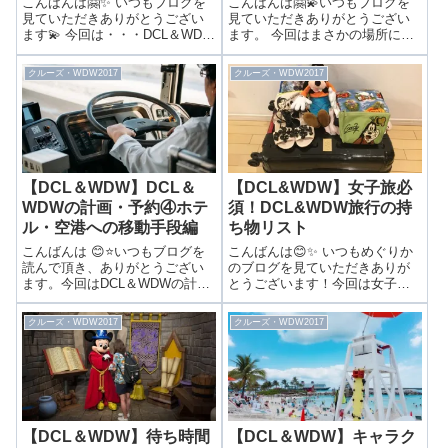
こんばんは🤗✨ いつもブログを
こんばんは🤗💫いつもブログを
見ていただきありがとうござい
見ていただきありがとうござい
ます💫 今回は・・・DCL＆WDW
ます。 今回はまさかの場所にい
の計画・予約⑥ホテル・クルー
たミッキーをご紹介します！な
ズのオンラインチェックイン編
んでそんなところに！？化石発
クルーズ・WDW2017
クルーズ・WDW2017
前回は…ウォルト・ディズニ
掘ミッキーをレポート！！ 前回
ー・ワールドのマジックバンド
は…ディズニークルーズライン
のカスタマイズとアプリ予約を
のダンスパーティーをご紹介し
ご紹介しま...
ました！▶キ...
【DCL＆WDW】DCL＆
【DCL&WDW】女子旅必
WDWの計画・予約④ホテ
須！DCL&WDW旅行の持
ル・空港への移動手段編
ち物リスト
こんばんは 😊⭐️いつもブログを
こんばんは😊✨ いつもめぐりか
読んで頂き、ありがとうござい
のブログを見ていただきありが
ます。今回はDCL＆WDWの計
とうございます！今回は女子旅
画・予約④ホテル・空港への移
必須！DCL&WDW旅行の持ち物
動手段編 前回は…ディズニーク
リスト前回は…ディズニークル
クルーズ・WDW2017
クルーズ・WDW2017
ルーズライン＆ウォルト・ディ
ーズライン＆ウォルト・ディズ
ズニー・ワールドのホテルとク
ニー・ワールドネット環境と細
ルーズの予約方法をご紹介しま
かい準備についてご紹介しまし
した！➤...
た！▶DC...
【DCL＆WDW】待ち時間
【DCL＆WDW】キャラク