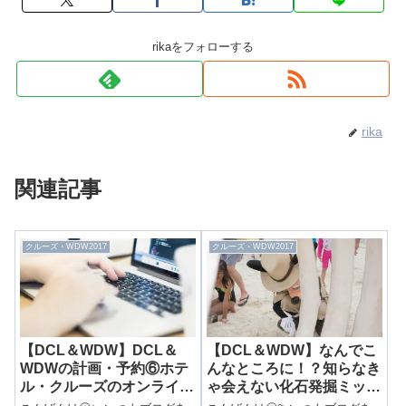
rikaをフォローする
rika
関連記事
クルーズ・WDW2017
クルーズ・WDW2017
【DCL＆WDW】DCL＆
【DCL＆WDW】なんでこ
WDWの計画・予約⑥ホテ
んなところに！？知らなき
ル・クルーズのオンライン
ゃ会えない化石発掘ミッキ
チェックイン編
ー！