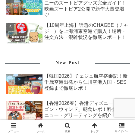
ニーのズートピアグッズ完全ガイド！
映画ズートピア2公開で新作大量登場
♡
【10周年上海】話題のCHAGEE（チャ
ジー）を上海浦東空港で購入！場所・
注文方法・混雑状況を徹底レポート！
New Post
【韓国2026】チェジュ航空搭乗記！新
千歳空港出発から仁川空港入国・SES
登録まで徹底レポ！
【香港2026春】香港ディズニー「ドラ
ゴン・ウィンド」朝食レポ！料金・メ
ニュー・グリーティングを紹介
【韓国2026】出発9日前でも間に合
メニュー
ホーム
検索
トップ
サイドバー