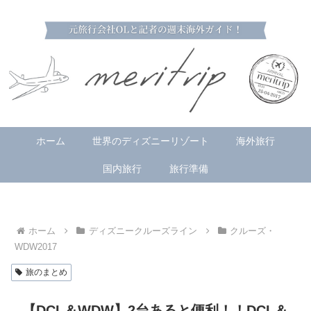
ホーム
世界のディズニーリゾート
海外旅行
国内旅行
旅行準備
ホーム
ディズニークルーズライン
クルーズ・
WDW2017
旅のまとめ
【DCL＆WDW】2台あると便利！！DCL＆