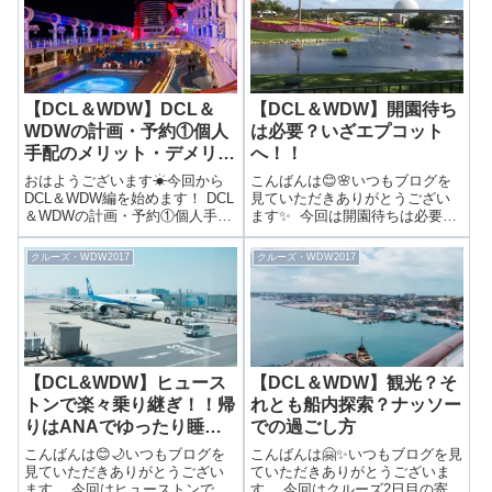
【DCL＆WDW】DCL＆
【DCL＆WDW】開園待ち
WDWの計画・予約①個人
は必要？いざエプコット
手配のメリット・デメリッ
へ！！
ト
おはようございます☀今回から
こんばんは😊🌸いつもブログを
DCL＆WDW編を始めます！ DCL
見ていただきありがとうござい
＆WDWの計画・予約①個人手配
ます✨ 今回は開園待ちは必要？
のメリット・デメリットディズ
いざエプコットへ！！前回は…
ニー・クルーズ・ラインとは？
ディズニークルーズライン＆ウ
クルーズ・WDW2017
クルーズ・WDW2017
ウォルト・ディズニー社が所有
ォルト・ディズニー・ワールド
する4隻の船による豪華クルーズ
個人手配の航空券予約をご紹介
⛴✨現在はマジック号、ワンダ
しました！▶まるで映画の中！
ー...
アートオブア...
【DCL&WDW】ヒュース
【DCL＆WDW】観光？そ
トンで楽々乗り継ぎ！！帰
れとも船内探索？ナッソー
りはANAでゆったり睡
での過ごし方
眠！
こんばんは😊🌙いつもブログを
こんばんは🤗✨いつもブログを見
見ていただきありがとうござい
ていただきありがとうございま
ます。 今回はヒューストンで
す。 今回はクルーズ2日目の寄港