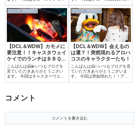
楽々乗り継ぎ！！帰りはANAで
地ナッソーでの過ごし方をレポ
ゆったり睡眠！ 前回は…WDWを
ートします✏️ 観光？それとも空
クルーズ・WDW2017
クルーズ・WDW2017
離れオーランド空港での早朝ヒ
いている船内で過ごす？寄港地
ヤヒヤ事件をご紹介しました！
ナッソーでの過ごし方！！ 前回
▶トラブル発生！！このままで
は…ディズニークルーズライン
は帰国でき...
の...
【DCL＆WDW】カモメに
【DCL＆WDW】会えるの
要注意！！キャスタウェイ
は運？！突然現れるアロハ
ケイでのランチはＢＢＱ
コスのキャラクターたち！
風！
こんばんは🤗💫いつもブログを
こんばんは🤗✨いつもブログを見
見ていただきありがとうござい
ていただきありがとうございま
ます。 今回はキャスターウエイ
す。 今回は突如現れた！！アプ
ケイのランチはＢＢＱ！！充実
リにも載っていないアロハコス
のランチをレポート 前回は…キ
とのグリーティング 前回は…デ
ャスターウエイケイでのグリー
ィズニークルーズラインのプリ
コメント
ティングを紹介しました。▶最
ンセスミニーとのグリーティン
高のロケーションでグリーティ
グをご紹介しました！▶豪華で
ング！！ビー...
可愛い衣装...
コメントを書き込む