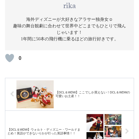
rika
海外ディズニーが大好きなアラサー独身女☺️
趣味の舞台観劇に合わせて世界中どこまでもひとりで飛ん
じゃいます！
1年間に50本の飛行機に乗るほどの旅行好きです。
0
【DCL＆WDW】ここでしか買えない！DCL＆WDWの
可愛いお土産！！
【DCL＆WDW】ウォルト・ディズニー・ワールドま
とめ！英語ができないりかが行った英語事情！！