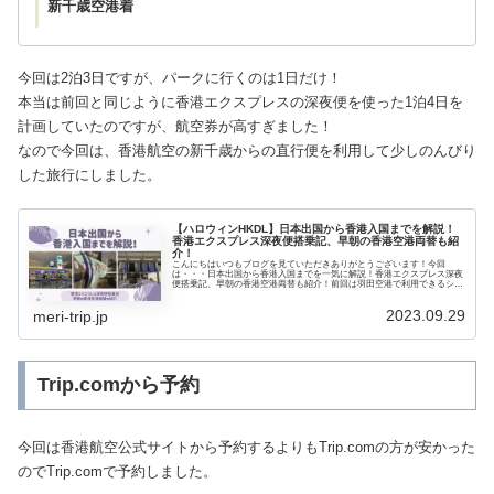
新千歳空港着
今回は2泊3日ですが、パークに行くのは1日だけ！
本当は前回と同じように香港エクスプレスの深夜便を使った1泊4日を
計画していたのですが、航空券が高すぎました！
なので今回は、香港航空の新千歳からの直行便を利用して少しのんびり
した旅行にしました。
【ハロウィンHKDL】日本出国から香港入国までを解説！
香港エクスプレス深夜便搭乗記、早朝の香港空港両替も紹
介！
こんにちはいつもブログを見ていただきありがとうございます！今回
は・・・日本出国から香港入国までを一気に解説！香港エクスプレス深夜
便搭乗記、早朝の香港空港両替も紹介！前回は羽田空港で利用できるシャ
ワーを紹介しました。▶ 羽田空港でシャワーを浴びるならここ！深夜早
朝便利用者におすすめのザ・ロイヤルパーク...
2023.09.29
meri-trip.jp
Trip.comから予約
今回は香港航空公式サイトから予約するよりもTrip.comの方が安かった
のでTrip.comで予約しました。