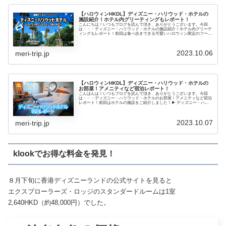
【ハロウィンHKDL】ディズニー・ハリウッド・ホテルの
施設紹介！ホテル内グリーティングもレポート！
こんにちは！いつもブログを読んで頂き、ありがとうございます。今回
は・・・ディズニー・ハリウッド・ホテルの施設紹介！ホテル内グリーテ
ィングもレポート！前回は食べ歩きできる可愛いハロウィン限定のフード
を紹介しました！▶ 香港ディズニーおすすめハロウィン限定フード！ト
イストーリーのアイスや怪しげなパンを紹...
2023.10.06
meri-trip.jp
【ハロウィンHKDL】ディズニー・ハリウッド・ホテルの
お部屋！アメニティなど宿泊レポート！
こんばんは！いつもブログを読んで頂き、ありがとうございます。今回
は・・・ディズニー・ハリウッド・ホテルのお部屋！アメニティなど宿泊
レポート！前回はホテルの施設をご紹介しました！▶ ディズニー・ハリ
ウッド・ホテルの施設紹介！ホテル内グリーティングもレポート！とって
も豪華できれいでした。リニューアル前と...
2023.10.07
meri-trip.jp
klookでお得な料金を発見！
８月下旬に香港ディズニーランドの公式サイトを見ると
エクスプローラーズ・ロッジのスタンダードルームは1室
2,640HKD（約48,000円）でした。