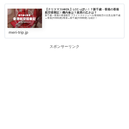
【クリスマスHKDL】LCCっぽい！？新千歳⇔香港の香港
航空搭乗記！機内食は？座席の広さは？
新千歳⇔香港の香港航空 フライトスケジュール/香港航空の注意点/新千歳
→香港(HX691便)/香港→新千歳(HX690便) を紹介！
meri-trip.jp
スポンサーリンク