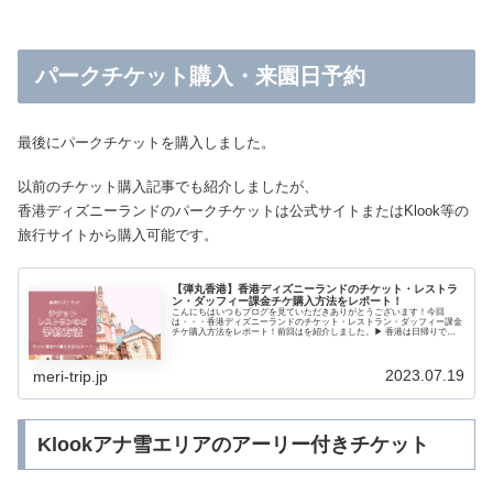
パークチケット購入・来園日予約
最後にパークチケットを購入しました。
以前のチケット購入記事でも紹介しましたが、
香港ディズニーランドのパークチケットは公式サイトまたはKlook等の
旅行サイトから購入可能です。
【弾丸香港】香港ディズニーランドのチケット・レストラ
ン・ダッフィー課金チケ購入方法をレポート！
こんにちはいつもブログを見ていただきありがとうございます！今回
は・・・香港ディズニーランドのチケット・レストラン・ダッフィー課金
チケ購入方法をレポート！前回はを紹介しました。▶ 香港は日帰りで行
ける！香港エクスプレス深夜便で週末海外！航空券の選び方などを解説！
香港ディズニーリゾート旅行記の第1弾とし...
2023.07.19
meri-trip.jp
Klookアナ雪エリアのアーリー付きチケット