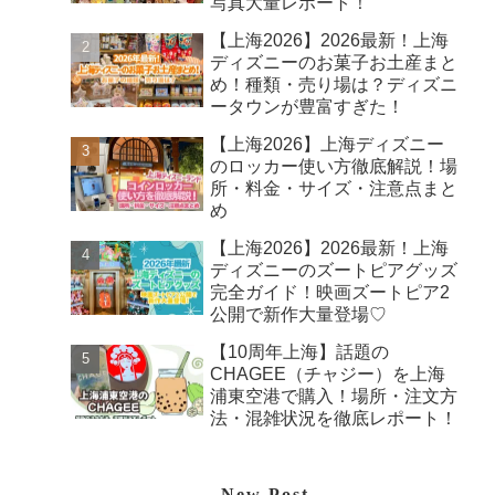
写真大量レポート！
【上海2026】2026最新！上海
ディズニーのお菓子お土産まと
め！種類・売り場は？ディズニ
ータウンが豊富すぎた！
【上海2026】上海ディズニー
のロッカー使い方徹底解説！場
所・料金・サイズ・注意点まと
め
【上海2026】2026最新！上海
ディズニーのズートピアグッズ
完全ガイド！映画ズートピア2
公開で新作大量登場♡
【10周年上海】話題の
CHAGEE（チャジー）を上海
浦東空港で購入！場所・注文方
法・混雑状況を徹底レポート！
New Post