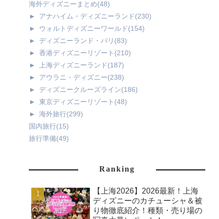
海外ディズニーまとめ
(48)
►
アナハイム・ディズニーランド
(230)
►
ウォルトディズニーワールド
(154)
►
ディズニーランド・パリ
(83)
►
香港ディズニーリゾート
(210)
►
上海ディズニーランド
(187)
►
アウラニ・ディズニー
(238)
►
ディズニークルーズライン
(186)
►
東京ディズニーリゾート
(48)
►
海外旅行
(299)
国内旅行
(15)
旅行準備
(49)
Ranking
【上海2026】2026最新！上海
ディズニーのカチューシャ＆被
り物徹底紹介！種類・売り場の