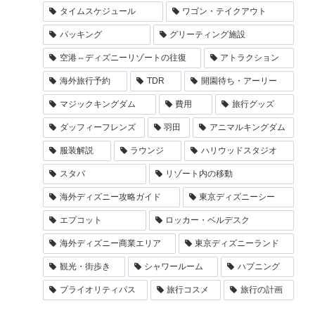
タイムスケジュール
ワゴン・テイクアウト
パッキング
グリーティング施設
空港⇔ディズニーリゾートの往復
アトラクション
海外旅行予約
TDR
開園待ち・アーリー
マジックキングダム
費用
旅行グッズ
ダッフィーフレンズ
羽田
アニマルキングダム
服装解説
ラウンジ
ハリウッドスタジオ
スタバ
リゾート内の移動
海外ディズニー攻略ガイド
東京ディズニーシー
エプコット
ロッカー・ベルデスク
海外ディズニー商業エリア
東京ディズニーランド
観光・街歩き
シャワールーム
ハプニング
プライオリティパス
旅行コスメ
旅行の計画