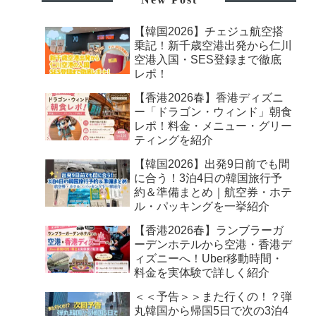
【韓国2026】チェジュ航空搭
乗記！新千歳空港出発から仁川
空港入国・SES登録まで徹底
レポ！
【香港2026春】香港ディズニ
ー「ドラゴン・ウィンド」朝食
レポ！料金・メニュー・グリー
ティングを紹介
【韓国2026】出発9日前でも間
に合う！3泊4日の韓国旅行予
約＆準備まとめ｜航空券・ホテ
ル・パッキングを一挙紹介
【香港2026春】ランブラーガ
ーデンホテルから空港・香港デ
ィズニーへ！Uber移動時間・
料金を実体験で詳しく紹介
＜＜予告＞＞また行くの！？弾
丸韓国から帰国5日で次の3泊4