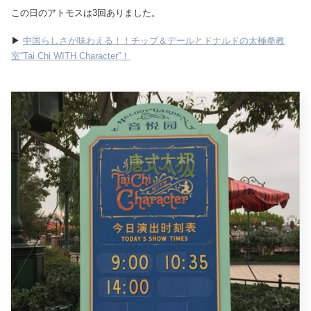
この日のアトモスは3回ありました。
▶
中国らしさが味わえる！！チップ＆デールとドナルドの太極拳教
室“Tai Chi WITH Character”！