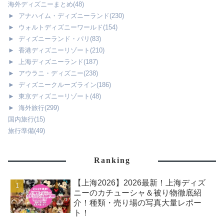
海外ディズニーまとめ
(48)
►
アナハイム・ディズニーランド
(230)
►
ウォルトディズニーワールド
(154)
►
ディズニーランド・パリ
(83)
►
香港ディズニーリゾート
(210)
►
上海ディズニーランド
(187)
►
アウラニ・ディズニー
(238)
►
ディズニークルーズライン
(186)
►
東京ディズニーリゾート
(48)
►
海外旅行
(299)
国内旅行
(15)
旅行準備
(49)
Ranking
【上海2026】2026最新！上海ディズ
ニーのカチューシャ＆被り物徹底紹
介！種類・売り場の写真大量レポー
ト！