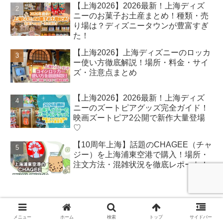
【上海2026】2026最新！上海ディズ
ニーのお菓子お土産まとめ！種類・売
り場は？ディズニータウンが豊富すぎ
た！
【上海2026】上海ディズニーのロッカ
ー使い方徹底解説！場所・料金・サイ
ズ・注意点まとめ
【上海2026】2026最新！上海ディズ
ニーのズートピアグッズ完全ガイド！
映画ズートピア2公開で新作大量登場
♡
【10周年上海】話題のCHAGEE（チャ
ジー）を上海浦東空港で購入！場所・
注文方法・混雑状況を徹底レポート！
New Post
メニュー
ホーム
検索
トップ
サイドバー