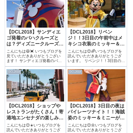
までに下船！！！６日目の朝は
つらも…カッコいい海賊グーフ
下船です😢朝食は最後のローテ
ィー！！３日目の夜はパイレー
ーションダイニングと同じレス
ツナイト☠️🔥ということで…キ
トランを...
ャラクターた...
【DCL2018】サンディエ
【DCL2018】リベン
ゴ発着のバハクルーズと
ジ！！3日目の午前中はメ
は？ディズニークルーズの
キシコ衣装のミッキー＆ミ
選び方と個人手配の予約
ニーが再登場！！
こんにちは😆💓 いつもブログを
こんにちは😊🌈いつもブログを
10項目を解説！
見ていただきありがとうござい
読んでいただきありがとうござ
ます！ サンディエゴ発着のバハ
います。 リベンジ！！3日目の午
クルーズとは？ディズニークル
前中はメキシコ衣装のミッキー
ーズの選び方と個人手配の予約
＆ミニーが再登場！！3日目の午
DCL2018
DCL2018
10項目を解説！前回はDCL2018
前中はメキシコ衣装！！前回、2
の予告編を紹介しました！▶ ＜
日目の午後にもメキシコ衣装で
＜予告＞＞次はディズニークル
登場してきましたが、このクル
ー...
ーズの目...
【DCL2018】ショップや
【DCL2018】3日目の夜は
レストランがたくさん！寄
パイレーツナイト！！海賊
港地エンセナダの楽しみ
姿のミッキー＆ミニーが登
方！
場！！
こんにちは😊☀️いつもブログを
こんにちは😊🌼いつもブログを
読んでいただきありがとうござ
読んでいただきありがとうござ