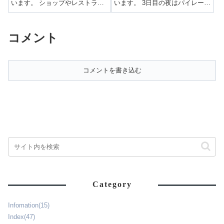
います。 ショップやレストラン
います。 3日目の夜はパイレーツ
がたくさん！寄港地エンセナダ
ナイト！！海賊姿のミッキー＆
の楽しみ方！メキシコのエンセ
ミニーが登場！！海賊衣装のキ
ナダを探索！！バスでダウンタ
ャラクターが登場！3日目の夜は
コメント
ウンまで来たので、街中を探索
パイレーツナイト！！というこ
してみました🏃‍♀️💕エンセナダの
とで、3時45分以降のグリーティ
街中は...
ングは...
コメントを書き込む
Category
Infomation
(15)
Index
(47)