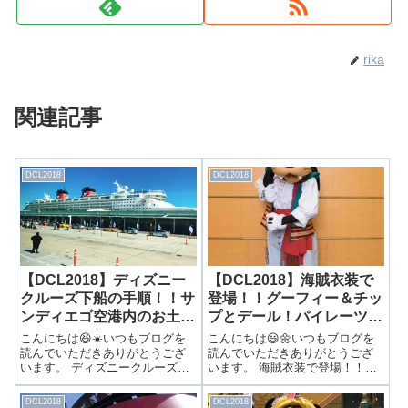
rika
関連記事
DCL2018
DCL2018
【DCL2018】ディズニー
【DCL2018】海賊衣装で
クルーズ下船の手順！！サ
登場！！グーフィー＆チッ
ンディエゴ空港内のお土産
プとデール！パイレーツナ
ショップも紹介！
イトならではのあいつら
こんにちは😆☀️いつもブログを
こんにちは😃🌼いつもブログを
も…
読んでいただきありがとうござ
読んでいただきありがとうござ
います。 ディズニークルーズ下
います。 海賊衣装で登場！！グ
船の手順！！サンディエゴ空港
ーフィー＆チップとデール！パ
内のお土産ショップも紹介！ 9時
イレーツナイトならではのあい
DCL2018
DCL2018