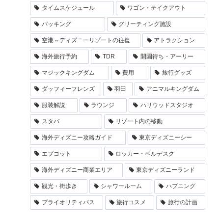
タイムスケジュール
ワゴン・テイクアウト
パッキング
グリーティング施設
空港⇔ディズニーリゾートの往復
アトラクション
海外旅行予約
TDR
開園待ち・アーリー
マジックキングダム
費用
旅行グッズ
ダッフィーフレンズ
羽田
アニマルキングダム
服装解説
ラウンジ
ハリウッドスタジオ
スタバ
リゾート内の移動
海外ディズニー攻略ガイド
東京ディズニーシー
エプコット
ロッカー・ベルデスク
海外ディズニー商業エリア
東京ディズニーランド
観光・街歩き
シャワールーム
ハプニング
プライオリティパス
旅行コスメ
旅行の計画