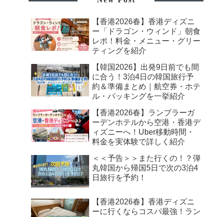
【香港2026春】香港ディズニ
ー「ドラゴン・ウィンド」朝食
レポ！料金・メニュー・グリー
ティングを紹介
【韓国2026】出発9日前でも間
に合う！3泊4日の韓国旅行予
約＆準備まとめ｜航空券・ホテ
ル・パッキングを一挙紹介
【香港2026春】ランブラーガ
ーデンホテルから空港・香港デ
ィズニーへ！Uber移動時間・
料金を実体験で詳しく紹介
＜＜予告＞＞また行くの！？弾
丸韓国から帰国5日で次の3泊4
日旅行を予約！
【香港2026春】香港ディズニ
ーに行くならコスパ最強！ラン