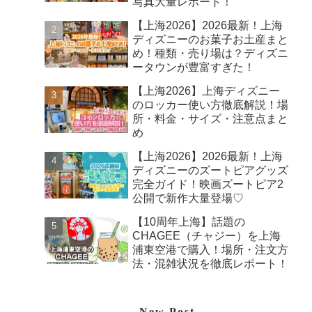
写真大量レポート！
【上海2026】2026最新！上海
ディズニーのお菓子お土産まと
め！種類・売り場は？ディズニ
ータウンが豊富すぎた！
【上海2026】上海ディズニー
のロッカー使い方徹底解説！場
所・料金・サイズ・注意点まと
め
【上海2026】2026最新！上海
ディズニーのズートピアグッズ
完全ガイド！映画ズートピア2
公開で新作大量登場♡
【10周年上海】話題の
CHAGEE（チャジー）を上海
浦東空港で購入！場所・注文方
法・混雑状況を徹底レポート！
New Post