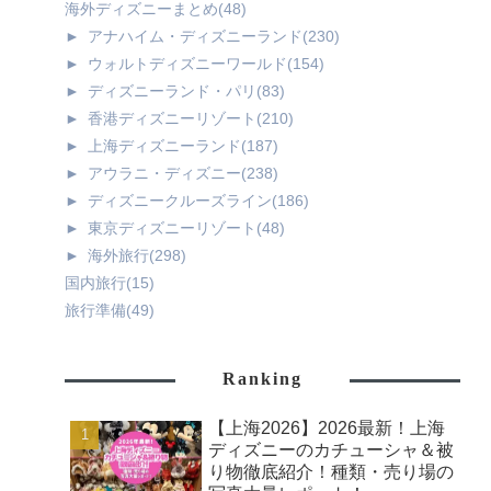
海外ディズニーまとめ
(48)
►
アナハイム・ディズニーランド
(230)
►
ウォルトディズニーワールド
(154)
►
ディズニーランド・パリ
(83)
►
香港ディズニーリゾート
(210)
►
上海ディズニーランド
(187)
►
アウラニ・ディズニー
(238)
►
ディズニークルーズライン
(186)
►
東京ディズニーリゾート
(48)
►
海外旅行
(298)
国内旅行
(15)
旅行準備
(49)
Ranking
【上海2026】2026最新！上海
ディズニーのカチューシャ＆被
り物徹底紹介！種類・売り場の