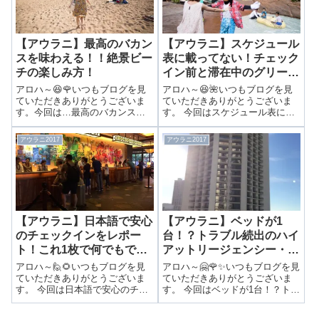
ネットで！ ア...
ンは英語の電...
【アウラニ】最高のバカン
【アウラニ】スケジュール
スを味わえる！！絶景ビー
表に載ってない！チェック
チの楽しみ方！
イン前と滞在中のグリーテ
ィング情報の入手方法！
アロハ～😆🌹いつもブログを見
アロハ～😆🌺いつもブログを見
ていただきありがとうございま
ていただきありがとうございま
す。今回は…最高のバカンスを
す。 今回はスケジュール表に載
味わえる！！絶景ビーチの楽し
ってない！チェックイン前と滞
み方！ 前回はミッキー・ミニー
在中のグリーティング情報の入
アウラニ2017
アウラニ2017
のペアとスティッチのグリーテ
手方法！ 前回はルアナラウンジ
ィングを紹介しました。▶大人
を紹介しました。▶チェックイ
気！！ミッキー＆ミニーのペア
ン前でも遊べる！！ルアナラウ
グリーティング...
ンジの使い方...
【アウラニ】日本語で安心
【アウラニ】ベッドが1
のチェックインをレポー
台！？トラブル続出のハイ
ト！これ1枚で何でもでき
アットリージェンシー・ワ
るルームキーもご紹介！！
イキキビーチをレポート！
アロハ～🙋🌻いつもブログを見
アロハ～🤗🌹✨いつもブログを見
ていただきありがとうございま
ていただきありがとうございま
す。 今回は日本語で安心のチェ
す。 今回はベッドが1台！？トラ
ックインをレポート！これ1枚で
ブル続出のハイアットリージェ
何でもできるルームキーもご紹
ンシー・ワイキキビーチをレポ