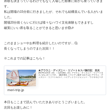
席順も決まっているわけでもなく入場した順番に前から座っていきま
す。
私は開場の15分前に行きましたが、それでも結構並んでいる人がいま
した。
開場20分前くらいに行けば様々なハワイ文化体験もできますし
確実にいい席を取ることができると思います🙆🎉
このままショーやお料理を紹介したいのですが…🤔
長くなってしまうのでまた次回！！
※これまでの記事はこちら！
★アウラニ・ディズニー・リゾート＆スパ旅行記 目次
2017年11月15（水）～11月19日（日）アウラニ・ディズニー・リゾート＆
スパのレポートです。【航空券】ハワイアン航空【ホテル】アウラニ・デ
ィズニー・リゾート＆スパ、ハイアットリージェンシー・ワイキキビーチ
meri-trip.jp
本日もここまで読んでいただきありがとうございました。
次回もお楽しみに！