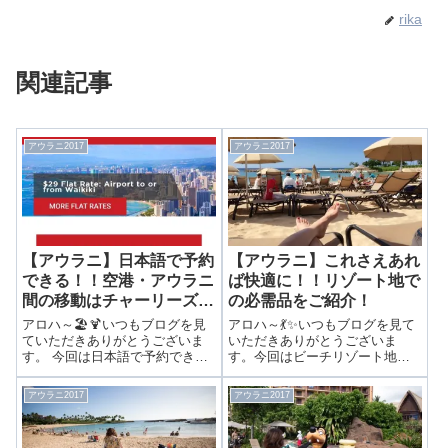
rika
関連記事
アウラニ2017
アウラニ2017
【アウラニ】日本語で予約
【アウラニ】これさえあれ
できる！！空港・アウラニ
ば快適に！！リゾート地で
間の移動はチャーリーズタ
の必需品をご紹介！
クシーで！
アロハ～🏖🍹いつもブログを見
アロハ～💃✨いつもブログを見て
ていただきありがとうございま
いただきありがとうございま
す。 今回は日本語で予約でき
す。今回はビーチリゾート地な
る！！空港・アウラニ間の移動
らではの持ち物を紹介します🌻
はチャーリーズタクシーで！ 前
これさえあれば快適に！！リゾ
アウラニ2017
アウラニ2017
回はホテルの予約を紹介しまし
ート地での必需品をご紹介！ 前
た。▶最終日にワイキキ泊で格
回はレストランの予約方法を紹
安に！アウラニ予約はミッキー
介しました。▶ショーレストラ