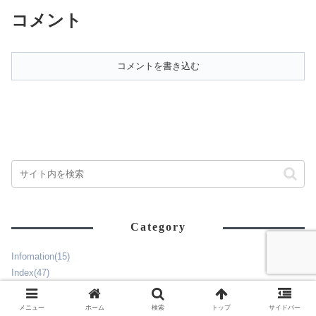
介！！ 前回は空港からの移動を
ート！前回はアウラニからワイ
コメント
紹介しました。▶チャーリーズ
キキまでの移動を紹介しまし
タクシーが呼び出せない？！ト
た！▶予約不要！！チャーリー
ラブル発生...
ズタクシーで...
コメントを書き込む
Category
Infomation
(15)
Index
(47)
海外ディズニーまとめ
(48)
►
アナハイム・ディズニーランド
(230)
メニュー
ホーム
検索
トップ
サイドバー