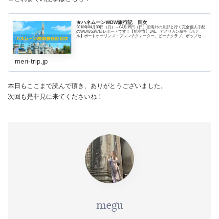
★ハネムーンWDW旅行記 目次
2018年04月09日（月）～04月15日（日）初海外の旦那と行く完全個人手配
のWDW5泊7日レポートです！【航空券】JAL、アメリカン航空【ホテ
ル】ポートオーリンズ・フレンチクォーター、ビーチクラブ、ポップセン
チュリー
meri-trip.jp
本日もここまで読んで頂き、ありがとうございました。
次回も是非見に来てくださいね！
megu