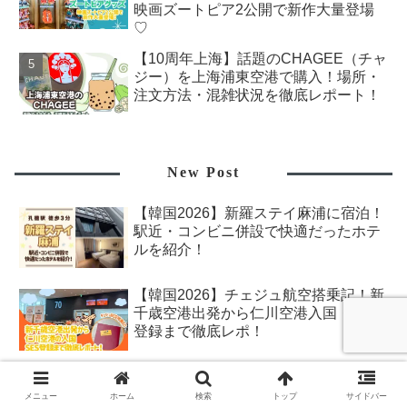
映画ズートピア2公開で新作大量登場
♡
【10周年上海】話題のCHAGEE（チャ
ジー）を上海浦東空港で購入！場所・
注文方法・混雑状況を徹底レポート！
New Post
【韓国2026】新羅ステイ麻浦に宿泊！
駅近・コンビニ併設で快適だったホテ
ルを紹介！
【韓国2026】チェジュ航空搭乗記！新
千歳空港出発から仁川空港入国・SES
登録まで徹底レポ！
【香港2026春】香港ディズニー「ドラ
ゴン・ウィンド」朝食レポ！料金・メ
メニュー
ホーム
検索
トップ
サイドバー