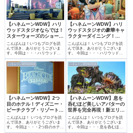
【ハネムーンWDW】ハリ
【ハネムーンWDW】ハリ
ウッドスタジオならでは！
ウッドスタジオの豪華キャ
スターウォーズのショーと
ラクターダイニング！
ロックンローラーコースタ
Hollywood&Vineでディナ
こんばんは！いつもブログを読
こんばんは！ いつもブログを読
ーはファン必見！
ー！
んで頂き、ありがとうございま
んで頂き、ありがとうございま
す。今回は・・・ハリウッドス
す。 今回は・・・ハリウッドス
タジオならでは！スターウォー
タジオの豪華キャラクターダイ
ズのショーとロックンローラー
ニング！Hollywood&Vineでディ
ハネムーンWDW2018
ハネムーンWDW2018
コースターはファン必見！前回
ナー！前回はビーチクラブのシ
はキャラクターダイニング“ハリ
ョップについてご紹介しました
ウッド&バイン”についてご紹介
🎉▶ まるでスーパー！ビー...
しました🎉▶...
【ハネムーンWDW】2つ
【ハネムーンWDW】息を
目のホテル！ディズニー・
呑むほど美しいアバターの
ビーチクラブ・リゾートの
世界を完全再現！新エリ
お部屋レポート
ア、パンドラをご紹介！
こんばんは！ いつもブログを読
こんばんは！ いつもブログを読
んで頂き、ありがとうございま
んで頂き、ありがとうございま
す。 今回は・・・2つ目のホテ
す。 今回は・・・息を呑むほど
ル！ディズニー・ビーチクラ
美しいアバターの世界を完全再