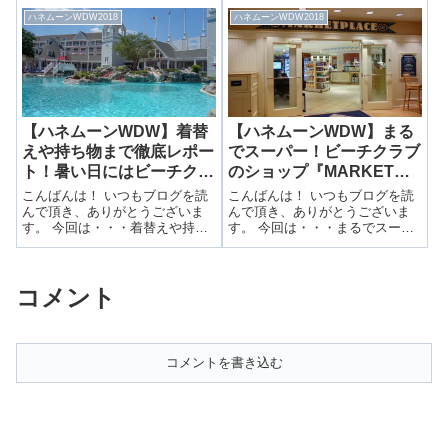
ブ・リゾートのお部屋レポート
現！新エリア、パンドラをご紹
ハネムーンWDW2018
ハネムーンWDW2018
前回はアニマルキングダムとお
介！前回はマジックバンド故
別れしてビーチクラブに移動し
障？のハプニングについてご紹
てきました🎉▶ アニマルキング
介しました🎉▶ 食後の散策で発
ダムのスタバ...
覚！大ピンチ...
【ハネムーンWDW】着替
【ハネムーンWDW】まる
えや持ち物まで徹底レポー
でスーパー！ビーチクラブ
ト！暑い日にはビーチクラ
のショップ『MARKET
ブの巨大プールがおすす
PLACE』
こんばんは！ いつもブログを読
こんばんは！ いつもブログを読
め！
んで頂き、ありがとうございま
んで頂き、ありがとうございま
す。 今回は・・・着替えや持ち
す。 今回は・・・まるでスーパ
物まで徹底レポート！暑い日に
ー！ビーチクラブのショップ
はビーチクラブの巨大プールが
『MARKET PLACE』前回はビー
おすすめ！前回はラヴェロの朝
チクラブのお部屋についてご紹
コメント
食についてご紹介しました🎉▶
介しました🎉▶ 2つ目のホテル！
ここまで来る価値がある！美味
ディズニー・ビーチクラブ・
しい食事と...
リ...
コメントを書き込む