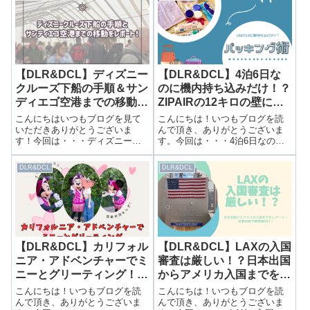
ート！前回はクルーズアプリの
況をレポート！前回は2日目のラ
使い方を紹介しました！▶事前
ンチを紹介しました。▶ ”トリト
のレストランやアクティビティ
ン”のランチ！リトルマーメイド
予約も可能！グ...
が舞台のレ...
【DLR&DCL】ディズニー
【DLR&DCL】4泊6日な
クルーズ下船の手順＆サン
のに機内持ち込みだけ！？
ディエゴ空港までの移動を
ZIPAIRの12キロの壁に挑
レポート！
むパッキング術！
こんにちはいつもブログを見て
こんにちは！いつもブログを読
いただきありがとうございま
んで頂き、ありがとうございま
す！今回は・・・ディズニーク
す。今回は・・・4泊6日なのに
ルーズ下船の手順＆サンディエ
機内持ち込みだけ！？ZIPAIRの
ゴ空港までの移動をレポート！
12キロの壁に挑むパッキング
DLR&DCL
DLR&DCL
前回はクルーズ最後のイベント
術！前回はオンラインチェック
を紹介しました。▶ ディズニー
インのやり方をご紹介しまし
クルーズ最後のイベント”Till We
た。▶30日前から開始！ディズ
Me...
ニークル...
【DLR&DCL】カリフォル
【DLR&DCL】LAXの入国
ニア・アドベンチャーでミ
審査は厳しい！？日本出国
ニーとグリーティング！開
からアメリカ入国までをレ
催場所や混雑状況をレポー
ポート！所要時間や質問項
こんにちは！いつもブログを読
こんにちは！いつもブログを読
ト！
目は？
んで頂き、ありがとうございま
んで頂き、ありがとうございま