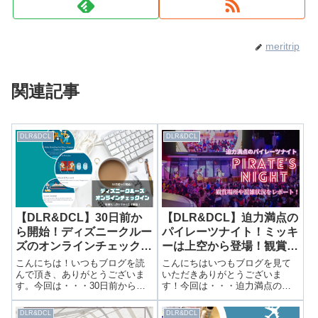
meritrip
関連記事
DLR&DCL
DLR&DCL
【DLR&DCL】30日前か
【DLR&DCL】迫力満点の
ら開始！ディズニークルー
パイレーツナイト！ミッキ
ズのオンラインチェックイ
ーは上空から登場！観賞場
ン方法をレポート！
所や混雑状況をレポート！
こんにちは！いつもブログを読
こんにちはいつもブログを見て
んで頂き、ありがとうございま
いただきありがとうございま
す。今回は・・・30日前から開
す！今回は・・・迫力満点のパ
始！ディズニークルーズのオン
イレーツナイト！ミッキーは上
ラインチェックイン方法をレポ
空から登場！観賞場所や混雑状
DLR&DCL
DLR&DCL