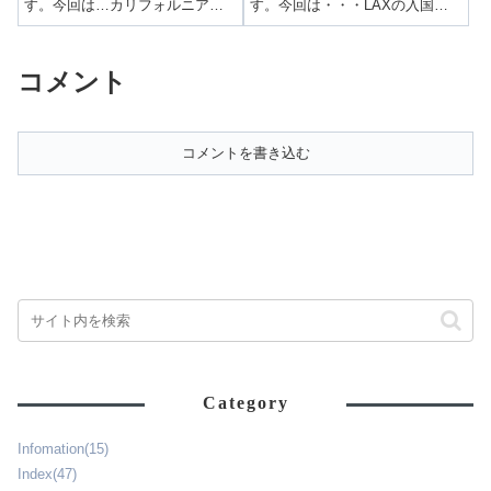
す。今回は…カリフォルニア・
す。今回は・・・LAXの入国審
アドベンチャーでミニーとグリ
査は厳しい！？日本出国からア
ーティング！開催場所や混雑状
メリカ入国までをレポート！所
況をレポート！前回はアトモス
要時間や質問項目は？前回は服
コメント
ショーを紹介しました。➤デイジ
装について解説しました。▶春
ーとチップ＆デールが登場！フ
のアナハイムの服装＆サンディ
ード＆ワインフ...
エゴ3泊クルー...
コメントを書き込む
Category
Infomation
(15)
Index
(47)