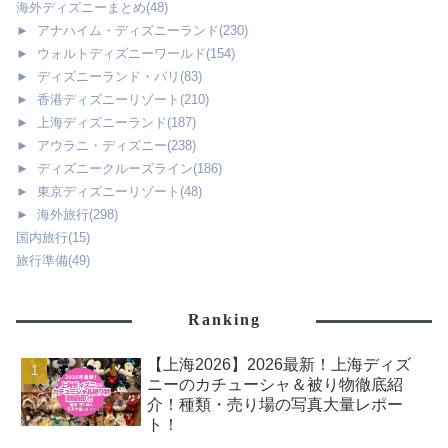
海外ディズニーまとめ
(48)
►
アナハイム・ディズニーランド
(230)
►
ウォルトディズニーワールド
(154)
►
ディズニーランド・パリ
(83)
►
香港ディズニーリゾート
(210)
►
上海ディズニーランド
(187)
►
アウラニ・ディズニー
(238)
►
ディズニークルーズライン
(186)
►
東京ディズニーリゾート
(48)
►
海外旅行
(298)
国内旅行
(15)
旅行準備
(49)
Ranking
【上海2026】2026最新！上海ディズ
ニーのカチューシャ＆被り物徹底紹
介！種類・売り場の写真大量レポー
ト！