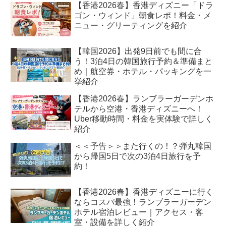
【香港2026春】香港ディズニー「ドラ
ゴン・ウィンド」朝食レポ！料金・メ
ニュー・グリーティングを紹介
【韓国2026】出発9日前でも間に合
う！3泊4日の韓国旅行予約＆準備まと
め｜航空券・ホテル・パッキングを一
挙紹介
【香港2026春】ランブラーガーデンホ
テルから空港・香港ディズニーへ！
Uber移動時間・料金を実体験で詳しく
紹介
＜＜予告＞＞また行くの！？弾丸韓国
から帰国5日で次の3泊4日旅行を予
約！
【香港2026春】香港ディズニーに行く
ならコスパ最強！ランブラーガーデン
ホテル宿泊レビュー｜アクセス・客
室・設備を詳しく紹介