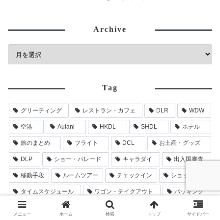
Archive
Tag
グリーティング
レストラン・カフェ
DLR
WDW
空港
Aulani
HKDL
SHDL
ホテル
旅のまとめ
フライト
DCL
お土産・グッズ
DLP
ショー・パレード
キャラダイ
出入国審査
移動手段
ルームツアー
チェックイン
ショッピング
タイムスケジュール
ワゴン・テイクアウト
パッキング
グリーティング施設
空港⇔ディズニーリゾートの往復
メニュー
ホーム
検索
トップ
サイドバー