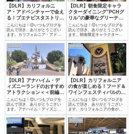
【DLR】カリフォルニ
【DLR】朝食限定キャラ
ア・アドベンチャーで会え
クターダイニング”PCHグ
る！ブエナビスタストリー
リル”の豪華なグリーティ
トのミッキー＆ミニーとグ
ングをレポート！
こんにちは！😊いつもブログを
こんにちは！😊いつもブログを
リーティング！
読んで頂き、ありがとうござい
読んで頂き、ありがとうござい
ます。カリフォルニア・アドベ
ます。朝食限定キャラクターダ
ンチャーで会える！ブエナビス
イニング”PCHグリル”の豪華なグ
タストリートのミッキー＆ミニ
リーティングをレポート！前回
DLR2019
DLR2019
ーとグリーティング！前回は
はPCHグリルのお料理を紹介し
MAXPassの機能について紹介し
ました。▶朝食限定キャラクタ
ました。▶便利なファストパス
ーダイニング”PCHグリル”のお料
やフォトパス...
理...
【DLR】アナハイム・デ
【DLR】カリフォルニア
ィズニーランドのおすすめ
の食が楽しめる！フード＆
アトラクション＜＜前編＞
ワインフェスティバルのグ
＞
ルメをチェック！
こんにちは！😊いつもブログを
こんにちは！😊いつもブログを
読んで頂き、ありがとうござい
読んで頂き、ありがとうござい
ます。アナハイム・ディズニー
ます。カリフォルニアの食が楽
ランドのおすすめアトラクショ
しめる！フード＆ワインフェス
ン＜＜前編＞＞前回はディズニ
ティバルのグルメをチェック！
DLR2019
DLR2019
ーランド・パークのグリーティ
前回は大迫力のミュージカルシ
ングを楽しみました！▶90周年
ョーを紹介しました。▶絶対見
コスチュームに会ってきた！ア
て欲しい！大迫力のミュージカ