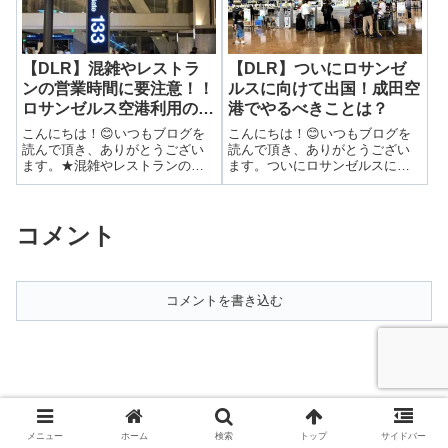
ナハイムでミッ...
ルアナと雪の女王...
【DLR】混雑やレストラ
【DLR】ついにロサンゼ
ンの営業時間に要注意！！
ルスに向けて出国！成田空
ロサンゼルス空港利用の注
港でやるべきことは？
意点！
こんにちは！😊いつもブログを
こんにちは！😊いつもブログを
読んで頂き、ありがとうござい
読んで頂き、ありがとうござい
ます。★混雑やレストランの営
ます。ついにロサンゼルスに向
業時間に要注意！！ロサンゼル
けて出国！成田空港でやるべき
ス空港利用の注意点！前回はパ
ことは？前回は羽田空港から成
ークから空港までの移動をレポ
田空港への移動についてご紹介
コメント
ートしました。▶大混雑であわ
しました！▶シャトルバスの所
や乗り遅れ？！パークからロサ
要時間は何分？！羽田・成田空
ンゼルス空港の移...
港間の移動を徹底...
コメントを書き込む
メニュー
ホーム
検索
トップ
サイドバー